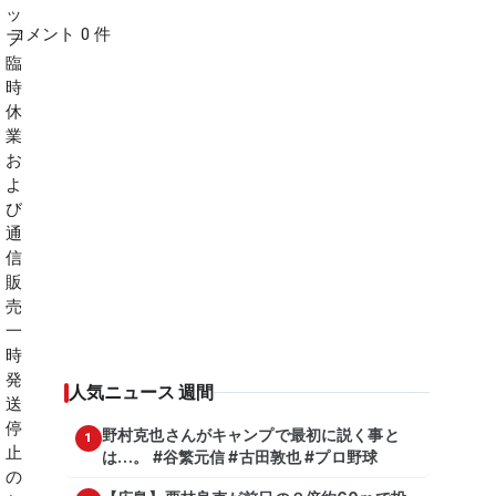
コメント 0 件
人気ニュース 週間
野村克也さんがキャンプで最初に説く事と
1
は…。 #谷繁元信 #古田敦也 #プロ野球