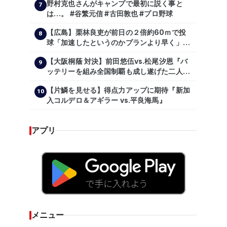
野村克也さんがキャンプで最初に説く事と
7
は…。 #谷繁元信 #古田敦也 #プロ野球
【広島】栗林良吏が前日の２倍約60ｍで投
8
球「加速したというのかプランより早く」自
主トレ公開
【大阪桐蔭 対決】前田悠伍vs.松尾汐恩『バ
9
ッテリーを組み全国制覇も成し遂げた二人
が…プロの舞台で激突!!!』
【片鱗を見せる】得点力アップに期待『新加
10
入コルデロ＆アギラー vs.平良海馬』
アプリ
メニュー