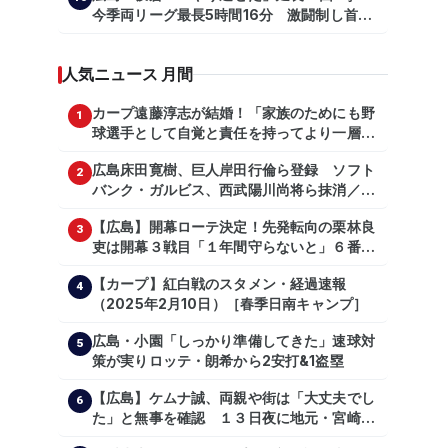
今季両リーグ最長5時間16分 激闘制し首位
を1・5差追走
人気ニュース 月間
カープ遠藤淳志が結婚！「家族のためにも野
1
球選手として自覚と責任を持ってより一層頑
張っていきたい」
広島床田寛樹、巨人岸田行倫ら登録 ソフト
2
バンク・ガルビス、西武陽川尚将ら抹消／２
日公示
【広島】開幕ローテ決定！先発転向の栗林良
3
吏は開幕３戦目「１年間守らないと」６番手
は森翔平
【カープ】紅白戦のスタメン・経過速報
4
（2025年2月10日）［春季日南キャンプ］
広島・小園「しっかり準備してきた」速球対
5
策が実りロッテ・朗希から2安打&1盗塁
【広島】ケムナ誠、両親や街は「大丈夫でし
6
た」と無事を確認 １３日夜に地元・宮崎県
で震度５弱の地震