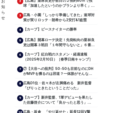
【広島】栗林良吏が前日の２倍約60ｍで投
2
球「加速したというのかプランより早く」自
主トレ公開
広島・小園「しっかり準備してきた」速球対
3
策が実りロッテ・朗希から2安打&1盗塁
【カープ】ピースナイターの勝率
4
【広島】開幕ローテ決定！先発転向の栗林良
5
吏は開幕３戦目「１年間守らないと」６番手
は森翔平
【カープ】紅白戦のスタメン・経過速報
6
（2025年2月10日）［春季日南キャンプ］
⑦【大谷への批判】50-50も目前なのにDH
7
がMVPを獲るのは邪道？一体誰がそんな事
を言っているのか【大谷翔平】
広島D1位・佐々木が左脚痛める 新井監督
【shoheiohtani】【池田親興】【高橋慶
8
「ぴりっときたということだった」
彦】【広島東洋カープ】【プロ野球】
【カープ】新井監督、1軍デビューを果たし
9
た佐藤啓介について「良かったと思う」
（2024年6月9日）
広島・坂倉 「やり返せた」延長12回V撃
10