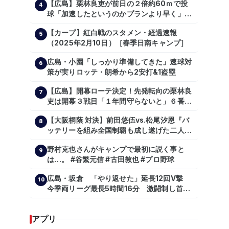
【広島】栗林良吏が前日の２倍約60ｍで投
4
球「加速したというのかプランより早く」自
主トレ公開
【カープ】紅白戦のスタメン・経過速報
5
（2025年2月10日）［春季日南キャンプ］
広島・小園「しっかり準備してきた」速球対
6
策が実りロッテ・朗希から2安打&1盗塁
【広島】開幕ローテ決定！先発転向の栗林良
7
吏は開幕３戦目「１年間守らないと」６番手
は森翔平
【大阪桐蔭 対決】前田悠伍vs.松尾汐恩『バ
8
ッテリーを組み全国制覇も成し遂げた二人
が…プロの舞台で激突!!!』
野村克也さんがキャンプで最初に説く事と
9
は…。 #谷繁元信 #古田敦也 #プロ野球
広島・坂倉 「やり返せた」延長12回V撃
10
今季両リーグ最長5時間16分 激闘制し首位
を1・5差追走
アプリ