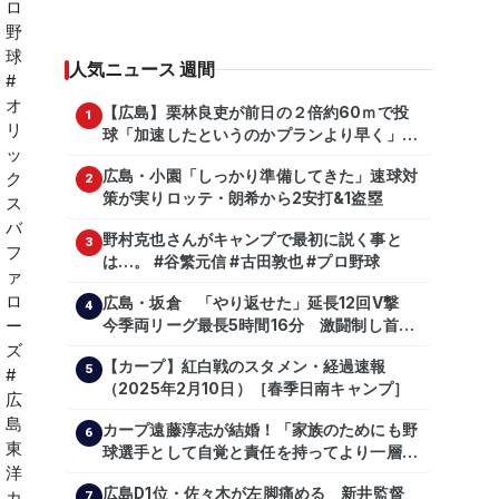
人気ニュース 週間
【広島】栗林良吏が前日の２倍約60ｍで投
1
球「加速したというのかプランより早く」自
主トレ公開
広島・小園「しっかり準備してきた」速球対
2
策が実りロッテ・朗希から2安打&1盗塁
野村克也さんがキャンプで最初に説く事と
3
は…。 #谷繁元信 #古田敦也 #プロ野球
広島・坂倉 「やり返せた」延長12回V撃
4
今季両リーグ最長5時間16分 激闘制し首位
を1・5差追走
【カープ】紅白戦のスタメン・経過速報
5
（2025年2月10日）［春季日南キャンプ］
カープ遠藤淳志が結婚！「家族のためにも野
6
球選手として自覚と責任を持ってより一層頑
張っていきたい」
広島D1位・佐々木が左脚痛める 新井監督
7