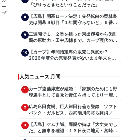
「ぴりっときたということだった」
【広島】開幕ローテ決定！先発転向の栗林良
8
吏は開幕３戦目「１年間守らないと」６番手
は森翔平
二遊間で１、２番を担った東出輝裕から3連
9
覇の原動力・田中広輔まで。カープ歴代のシ
ョートたち【後編】
【カープ】年間指定席の販売に異変か？
10
2026年度分の完売発表がないまま年末を迎
える
人気ニュース 月間
カープ遠藤淳志が結婚！「家族のためにも野
1
球選手として自覚と責任を持ってより一層頑
張っていきたい」
広島床田寛樹、巨人岸田行倫ら登録 ソフト
2
バンク・ガルビス、西武陽川尚将ら抹消／２
日公示
【広島】ケムナ誠、両親や街は「大丈夫でし
3
た」と無事を確認 １３日夜に地元・宮崎県
で震度５弱の地震