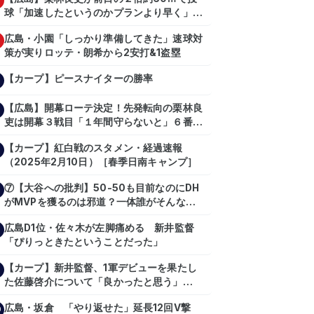
球「加速したというのかプランより早く」自
主トレ公開
広島・小園「しっかり準備してきた」速球対
策が実りロッテ・朗希から2安打&1盗塁
【カープ】ピースナイターの勝率
【広島】開幕ローテ決定！先発転向の栗林良
吏は開幕３戦目「１年間守らないと」６番手
は森翔平
【カープ】紅白戦のスタメン・経過速報
（2025年2月10日）［春季日南キャンプ］
⑦【大谷への批判】50-50も目前なのにDH
がMVPを獲るのは邪道？一体誰がそんな事
を言っているのか【大谷翔平】
広島D1位・佐々木が左脚痛める 新井監督
【shoheiohtani】【池田親興】【高橋慶
「ぴりっときたということだった」
彦】【広島東洋カープ】【プロ野球】
【カープ】新井監督、1軍デビューを果たし
た佐藤啓介について「良かったと思う」
（2024年6月9日）
広島・坂倉 「やり返せた」延長12回V撃
0