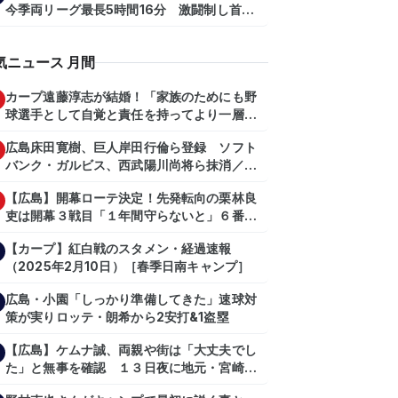
今季両リーグ最長5時間16分 激闘制し首位
を1・5差追走
気ニュース 月間
カープ遠藤淳志が結婚！「家族のためにも野
球選手として自覚と責任を持ってより一層頑
張っていきたい」
広島床田寛樹、巨人岸田行倫ら登録 ソフト
バンク・ガルビス、西武陽川尚将ら抹消／２
日公示
【広島】開幕ローテ決定！先発転向の栗林良
吏は開幕３戦目「１年間守らないと」６番手
は森翔平
【カープ】紅白戦のスタメン・経過速報
（2025年2月10日）［春季日南キャンプ］
広島・小園「しっかり準備してきた」速球対
策が実りロッテ・朗希から2安打&1盗塁
【広島】ケムナ誠、両親や街は「大丈夫でし
た」と無事を確認 １３日夜に地元・宮崎県
で震度５弱の地震