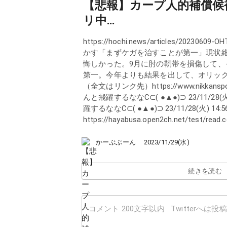
【悲報】カープ人的補償候
リ中…
https://hochi.news/articles/20
かす「まずケガを治すことが第一」現状維
悔しかった。9月に肘の靭帯を損傷して
第一。今年よりも結果を出して、オリッ
（全文はリンク先）https://www.nikkansports
んと飛躍するななC⊂( ●▲●)⊃ 23/11/28(火)
躍するななC⊂( ●▲●)⊃ 23/11/28(火) 14
https://hayabusa.open2ch.net/test/read.c
かーぷぶーん
2023/11/29(水)
続きを読む