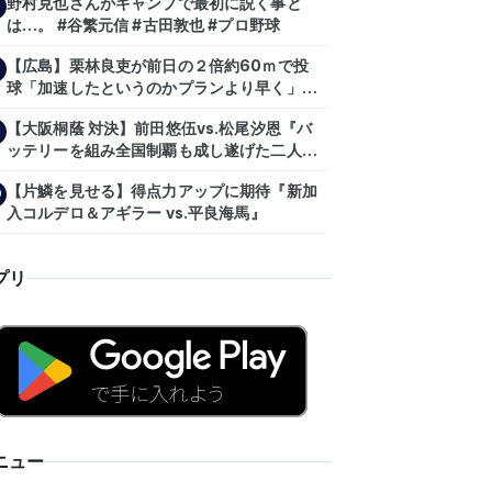
野村克也さんがキャンプで最初に説く事と
は…。 #谷繁元信 #古田敦也 #プロ野球
【広島】栗林良吏が前日の２倍約60ｍで投
球「加速したというのかプランより早く」自
主トレ公開
【大阪桐蔭 対決】前田悠伍vs.松尾汐恩『バ
ッテリーを組み全国制覇も成し遂げた二人
が…プロの舞台で激突!!!』
【片鱗を見せる】得点力アップに期待『新加
0
入コルデロ＆アギラー vs.平良海馬』
プリ
ニュー