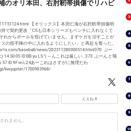
2
補のオリ本田、右肘靭帯損傷でリハビ
3
230609-OHT1T51124.html 【オリックス】本田仁海が右肘靭帯損傷明
持で契約更改「CSも日本シリーズもベンチに入れなくて
4
、それからボールを投げていません。まずケガを治すことが
クスの投手陣の中に入れるようにしたい」と再起を誓った。
5
.com/baseball/news/202311280000514.html370: ぶー
 14:50:05 ID:BB.yu.L5う～んこれは厳しい…373: ぶーんと飛
:56:57 ID:9F.vn.L24あーこれはさすがに無理だわ
6
gi/livejupiter/1700983968/
7
8
ええね 0
9
1