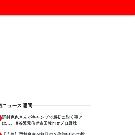
気ニュース 週間
野村克也さんがキャンプで最初に説く事と
は…。 #谷繁元信 #古田敦也 #プロ野球
【広島】栗林良吏が前日の２倍約60ｍで投