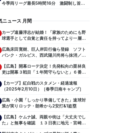
今季両リーグ最長5時間16分 激闘制し首位
を1・5差追走
気ニュース 月間
カープ遠藤淳志が結婚！「家族のためにも野
球選手として自覚と責任を持ってより一層頑
張っていきたい」
広島床田寛樹、巨人岸田行倫ら登録 ソフト
バンク・ガルビス、西武陽川尚将ら抹消／２
日公示
【広島】開幕ローテ決定！先発転向の栗林良
吏は開幕３戦目「１年間守らないと」６番手
は森翔平
【カープ】紅白戦のスタメン・経過速報
（2025年2月10日）［春季日南キャンプ］
広島・小園「しっかり準備してきた」速球対
策が実りロッテ・朗希から2安打&1盗塁
【広島】ケムナ誠、両親や街は「大丈夫でし
た」と無事を確認 １３日夜に地元・宮崎県
で震度５弱の地震