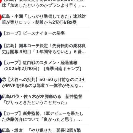
球「加速したというのかプランより早く」自
主トレ公開
広島・小園「しっかり準備してきた」速球対
策が実りロッテ・朗希から2安打&1盗塁
【カープ】ピースナイターの勝率
【広島】開幕ローテ決定！先発転向の栗林良
吏は開幕３戦目「１年間守らないと」６番手
は森翔平
【カープ】紅白戦のスタメン・経過速報
（2025年2月10日）［春季日南キャンプ］
⑦【大谷への批判】50-50も目前なのにDH
がMVPを獲るのは邪道？一体誰がそんな事
を言っているのか【大谷翔平】
広島D1位・佐々木が左脚痛める 新井監督
【shoheiohtani】【池田親興】【高橋慶
「ぴりっときたということだった」
彦】【広島東洋カープ】【プロ野球】
【カープ】新井監督、1軍デビューを果たし
た佐藤啓介について「良かったと思う」
（2024年6月9日）
広島・坂倉 「やり返せた」延長12回V撃
0