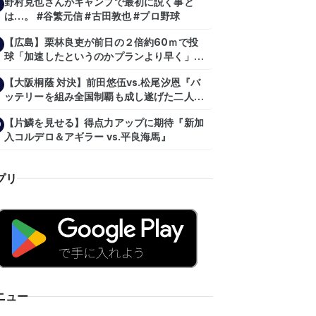
野村克也さんがキャンプで最初に説く事と
は…。 #谷繁元信 #古田敦也 #プロ野球
【広島】栗林良吏が前日の２倍約60ｍで投
球「加速したというのかプランより早く」自
主トレ公開
【大阪桐蔭 対決】前田悠伍vs.松尾汐恩『バ
ッテリーを組み全国制覇も成し遂げた二人
が…プロの舞台で激突!!!』
【片鱗を見せる】得点力アップに期待『新加
0
入コルデロ＆アギラー vs.平良海馬』
プリ
ニュー