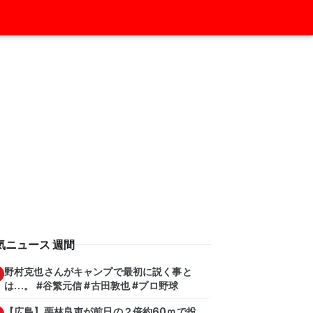
気ニュース 週間
野村克也さんがキャンプで最初に説く事と
は…。 #谷繁元信 #古田敦也 #プロ野球
【広島】栗林良吏が前日の２倍約60ｍで投