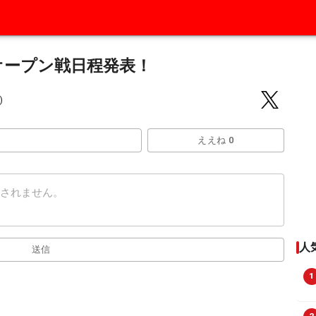
 春季オープン戦日程発表！
)
ええね 0
人
送信
1