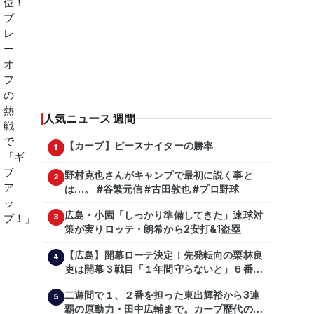
人気ニュース 週間
【カープ】ピースナイターの勝率
1
野村克也さんがキャンプで最初に説く事と
2
は…。 #谷繁元信 #古田敦也 #プロ野球
広島・小園「しっかり準備してきた」速球対
3
策が実りロッテ・朗希から2安打&1盗塁
【広島】開幕ローテ決定！先発転向の栗林良
4
吏は開幕３戦目「１年間守らないと」６番手
は森翔平
二遊間で１、２番を担った東出輝裕から3連
5
覇の原動力・田中広輔まで。カープ歴代のシ