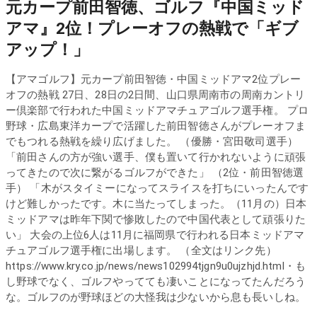
元カープ前田智徳、ゴルフ『中国ミッド
アマ』2位！プレーオフの熱戦で「ギブ
アップ！」
【アマゴルフ】元カープ前田智徳・中国ミッドアマ2位プレー
オフの熱戦 27日、28日の2日間、山口県周南市の周南カントリ
ー倶楽部で行われた中国ミッドアマチュアゴルフ選手権。 プロ
野球・広島東洋カープで活躍した前田智徳さんがプレーオフま
でもつれる熱戦を繰り広げました。 （優勝・宮田敬司選手）
「前田さんの方が強い選手、僕も置いて行かれないように頑張
ってきたので次に繋がるゴルフができた」 （2位・前田智徳選
手） 「木がスタイミーになってスライスを打ちにいったんです
けど難しかったです。木に当たってしまった。（11月の）日本
ミッドアマは昨年下関で惨敗したので中国代表として頑張りた
い」 大会の上位6人は11月に福岡県で行われる日本ミッドアマ
チュアゴルフ選手権に出場します。 （全文はリンク先）
https://www.kry.co.jp/news/news102994tjgn9u0ujzhjd.html・も
し野球でなく、ゴルフやってても凄いことになってたんだろう
な。ゴルフのが野球ほどの大怪我は少ないから息も長いしね。