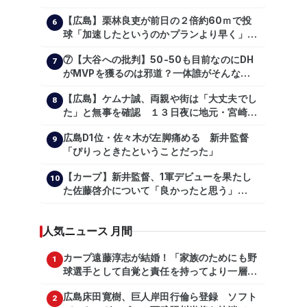
ョートたち【後編】
【広島】栗林良吏が前日の２倍約60ｍで投
6
球「加速したというのかプランより早く」自
主トレ公開
⑦【大谷への批判】50-50も目前なのにDH
7
がMVPを獲るのは邪道？一体誰がそんな事
を言っているのか【大谷翔平】
【広島】ケムナ誠、両親や街は「大丈夫でし
【shoheiohtani】【池田親興】【高橋慶
8
た」と無事を確認 １３日夜に地元・宮崎県
彦】【広島東洋カープ】【プロ野球】
で震度５弱の地震
広島D1位・佐々木が左脚痛める 新井監督
9
「ぴりっときたということだった」
【カープ】新井監督、1軍デビューを果たし
10
た佐藤啓介について「良かったと思う」
（2024年6月9日）
人気ニュース 月間
カープ遠藤淳志が結婚！「家族のためにも野
1
球選手として自覚と責任を持ってより一層頑
張っていきたい」
広島床田寛樹、巨人岸田行倫ら登録 ソフト
2