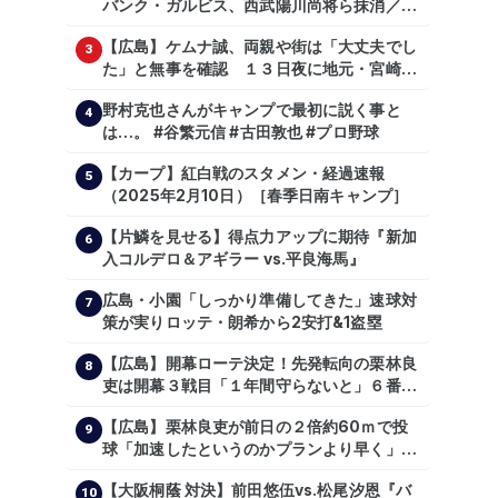
バンク・ガルビス、西武陽川尚将ら抹消／２
日公示
【広島】ケムナ誠、両親や街は「大丈夫でし
3
た」と無事を確認 １３日夜に地元・宮崎県
で震度５弱の地震
野村克也さんがキャンプで最初に説く事と
4
は…。 #谷繁元信 #古田敦也 #プロ野球
【カープ】紅白戦のスタメン・経過速報
5
（2025年2月10日）［春季日南キャンプ］
【片鱗を見せる】得点力アップに期待『新加
6
入コルデロ＆アギラー vs.平良海馬』
広島・小園「しっかり準備してきた」速球対
7
策が実りロッテ・朗希から2安打&1盗塁
【広島】開幕ローテ決定！先発転向の栗林良
8
吏は開幕３戦目「１年間守らないと」６番手
は森翔平
【広島】栗林良吏が前日の２倍約60ｍで投
9
球「加速したというのかプランより早く」自
主トレ公開
【大阪桐蔭 対決】前田悠伍vs.松尾汐恩『バ
10