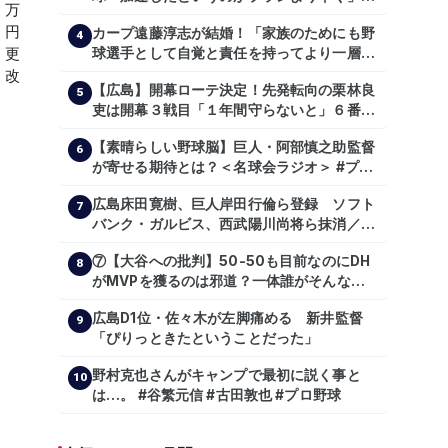
主トレ公開
カープ遠藤淳志が結婚！「家族のためにも野
4
球選手として自覚と責任を持ってより一層頑
張っていきたい」
【広島】開幕ローテ決定！先発転向の栗林良
5
吏は開幕３戦目「１年間守らないと」６番手
は森翔平
【素晴らしい野球脳】巨人・阿部慎之助監督
6
が寄せる期待とは？＜名球会ラジオ＞ #プロ
野球 #巨人 #ジャイアンツ #阿部慎之助 #中
広島床田寛樹、巨人岸田行倫ら登録 ソフト
山礼都 #泉口友汰 #石井琢朗 #shorts
7
バンク・ガルビス、西武陽川尚将ら抹消／２
日公示
⑦【大谷への批判】50-50も目前なのにDH
8
がMVPを獲るのは邪道？一体誰がそんな事
を言っているのか【大谷翔平】
広島D1位・佐々木が左脚痛める 新井監督
【shoheiohtani】【池田親興】【高橋慶
9
「ぴりっときたということだった」
彦】【広島東洋カープ】【プロ野球】
野村克也さんがキャンプで最初に説く事と
10
は…。 #谷繁元信 #古田敦也 #プロ野球