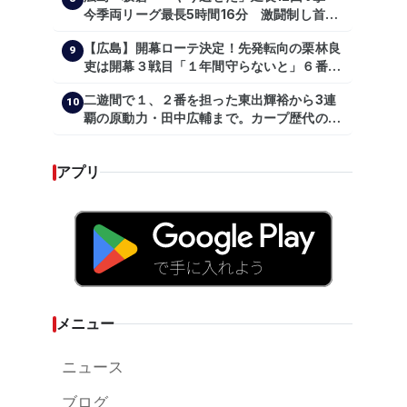
今季両リーグ最長5時間16分 激闘制し首位
を1・5差追走
【広島】開幕ローテ決定！先発転向の栗林良
9
吏は開幕３戦目「１年間守らないと」６番手
は森翔平
二遊間で１、２番を担った東出輝裕から3連
10
覇の原動力・田中広輔まで。カープ歴代のシ
ョートたち【後編】
アプリ
メニュー
ニュース
ブログ