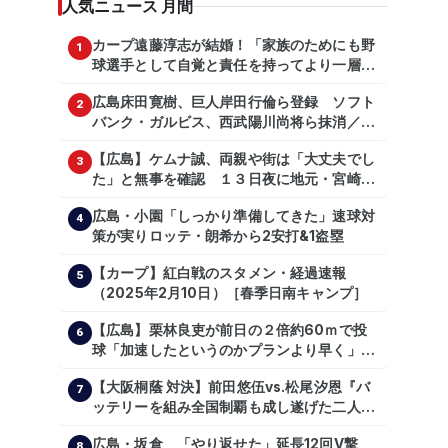
人気ニュース 月間
カープ遠藤淳志が結婚！「家族のためにも野
1
球選手として自覚と責任を持ってより一層頑
張っていきたい」
広島床田寛樹、巨人岸田行倫ら登録 ソフト
2
バンク・ガルビス、西武陽川尚将ら抹消／２
日公示
【広島】ケムナ誠、両親や街は「大丈夫でし
3
た」と無事を確認 １３日夜に地元・宮崎県
で震度５弱の地震
広島・小園「しっかり準備してきた」速球対
4
策が実りロッテ・朗希から2安打&1盗塁
【カープ】紅白戦のスタメン・経過速報
5
（2025年2月10日）［春季日南キャンプ］
【広島】栗林良吏が前日の２倍約60ｍで投
6
球「加速したというのかプランより早く」自
主トレ公開
【大阪桐蔭 対決】前田悠伍vs.松尾汐恩『バ
7
ッテリーを組み全国制覇も成し遂げた二人
が…プロの舞台で激突!!!』
広島・坂倉 「やり返せた」延長12回V撃
8