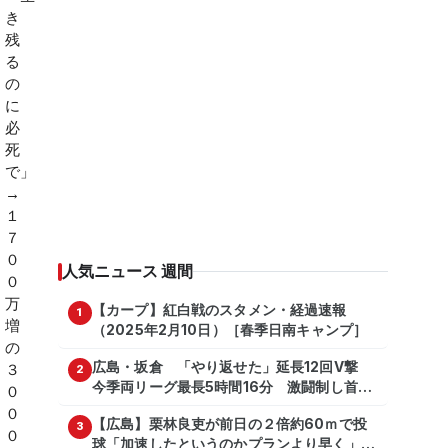
人気ニュース 週間
【カープ】紅白戦のスタメン・経過速報
1
（2025年2月10日）［春季日南キャンプ］
広島・坂倉 「やり返せた」延長12回V撃
2
今季両リーグ最長5時間16分 激闘制し首位
を1・5差追走
【広島】栗林良吏が前日の２倍約60ｍで投
3
球「加速したというのかプランより早く」自