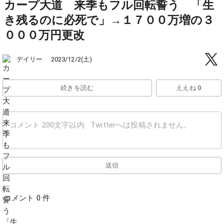
カープ大道 来季もフル回転誓う 「生
き残るのに必死で」→１７００万増の３
０００万円更改
デイリー
2023/12/2(土)
続きを読む
ええね 0
送信
コメント 0 件