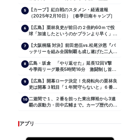
【カープ】紅白戦のスタメン・経過速報
5
（2025年2月10日）［春季日南キャンプ］
【広島】栗林良吏が前日の２倍約60ｍで投
6
球「加速したというのかプランより早く」自
主トレ公開
【大阪桐蔭 対決】前田悠伍vs.松尾汐恩『バ
7
ッテリーを組み全国制覇も成し遂げた二人
が…プロの舞台で激突!!!』
広島・坂倉 「やり返せた」延長12回V撃
8
今季両リーグ最長5時間16分 激闘制し首位
を1・5差追走
【広島】開幕ローテ決定！先発転向の栗林良
9
吏は開幕３戦目「１年間守らないと」６番手
は森翔平
二遊間で１、２番を担った東出輝裕から3連
10
覇の原動力・田中広輔まで。カープ歴代のシ
ョートたち【後編】
アプリ