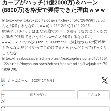
カープがハッチ(1億2000万)＆ハーン
(8800万)を格安で獲得できた理由ｗｗｗ
https://www.tokyo-sports.co.jp/articles/photo/284838153: ぶー
んと飛躍するななC⊂( ●▲●)⊃ 23/12/04(月) 11:20:05
ID:hG.jf.L10ハッチはまだ28歳でスペック凄そうなのによくあの
お値段で獲得できたな604: ぶーんと飛躍するななC⊂(
●▲●)⊃ 23/12/05(火) 09:17:08 ID:tz.th.L5赤味噌やらXの野球垢
もみんな広島どうやってこの額でまとめたんだ？ってびっくり
してたな
https://hayabusa.open2ch.net/test/read.cgi/livejupiter/1701651
122/https://hayabusa.open2ch.net/test/read.cgi/livejupiter/170
1839590/
かーぷぶーん
2023/12/11(月)
続きを読む
ええね 0