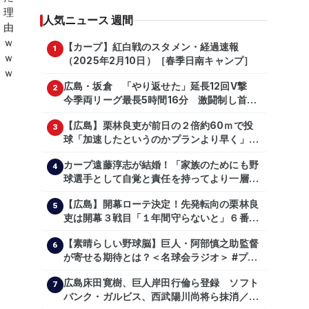
人気ニュース 週間
【カープ】紅白戦のスタメン・経過速報
1
（2025年2月10日）［春季日南キャンプ］
広島・坂倉 「やり返せた」延長12回V撃
2
今季両リーグ最長5時間16分 激闘制し首位
を1・5差追走
【広島】栗林良吏が前日の２倍約60ｍで投
3
球「加速したというのかプランより早く」自
主トレ公開
カープ遠藤淳志が結婚！「家族のためにも野
4
球選手として自覚と責任を持ってより一層頑
張っていきたい」
【広島】開幕ローテ決定！先発転向の栗林良
5
吏は開幕３戦目「１年間守らないと」６番手
は森翔平
【素晴らしい野球脳】巨人・阿部慎之助監督
6
が寄せる期待とは？＜名球会ラジオ＞ #プロ
野球 #巨人 #ジャイアンツ #阿部慎之助 #中
広島床田寛樹、巨人岸田行倫ら登録 ソフト
山礼都 #泉口友汰 #石井琢朗 #shorts
7
バンク・ガルビス、西武陽川尚将ら抹消／２