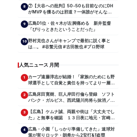
日公示
⑦【大谷への批判】50-50も目前なのにDH
8
がMVPを獲るのは邪道？一体誰がそんな事
を言っているのか【大谷翔平】
広島D1位・佐々木が左脚痛める 新井監督
【shoheiohtani】【池田親興】【高橋慶
9
「ぴりっときたということだった」
彦】【広島東洋カープ】【プロ野球】
野村克也さんがキャンプで最初に説く事と
10
は…。 #谷繁元信 #古田敦也 #プロ野球
人気ニュース 月間
カープ遠藤淳志が結婚！「家族のためにも野
1
球選手として自覚と責任を持ってより一層頑
張っていきたい」
広島床田寛樹、巨人岸田行倫ら登録 ソフト
2
バンク・ガルビス、西武陽川尚将ら抹消／２
日公示
【広島】ケムナ誠、両親や街は「大丈夫でし
3
た」と無事を確認 １３日夜に地元・宮崎県
で震度５弱の地震
広島・小園「しっかり準備してきた」速球対
4
策が実りロッテ・朗希から2安打&1盗塁