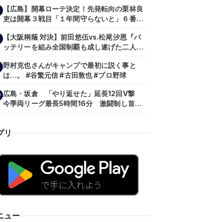
【広島】開幕ローテ決定！先発転向の栗林良
吏は開幕３戦目「１年間守らないと」６番手
は森翔平
【大阪桐蔭 対決】前田悠伍vs.松尾汐恩『バ
ッテリーを組み全国制覇も成し遂げた二人
が…プロの舞台で激突!!!』
野村克也さんがキャンプで最初に説く事と
は…。 #谷繁元信 #古田敦也 #プロ野球
広島・坂倉 「やり返せた」延長12回V撃
0
今季両リーグ最長5時間16分 激闘制し首位
を1・5差追走
プリ
ニュー