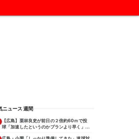
気ニュース 週間
【広島】栗林良吏が前日の２倍約60ｍで投
球「加速したというのかプランより早く」自
主トレ公開
広島・小園「しっかり準備してきた」速球対