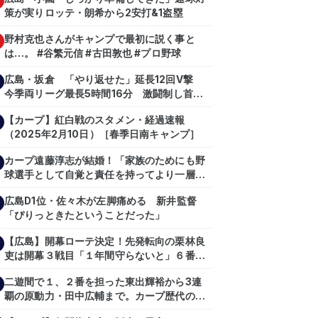
策が実りロッテ・朗希から2安打&1盗塁
野村克也さんがキャンプで最初に説く事と
は…。 #谷繁元信 #古田敦也 #プロ野球
広島・坂倉 「やり返せた」延長12回V撃
今季両リーグ最長5時間16分 激闘制し首位
を1・5差追走
【カープ】紅白戦のスタメン・経過速報
（2025年2月10日）［春季日南キャンプ］
カープ遠藤淳志が結婚！「家族のためにも野
球選手として自覚と責任を持ってより一層頑
張っていきたい」
広島D1位・佐々木が左脚痛める 新井監督
「ぴりっときたということだった」
【広島】開幕ローテ決定！先発転向の栗林良
吏は開幕３戦目「１年間守らないと」６番手
は森翔平
二遊間で１、２番を担った東出輝裕から3連
覇の原動力・田中広輔まで。カープ歴代のシ
ョートたち【後編】