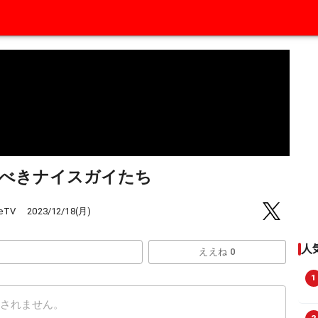
すべきナイスガイたち
eTV
2023/12/18(月)
人
ええね 0
1