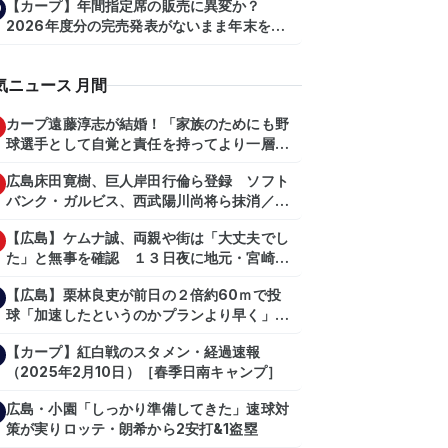
【カープ】年間指定席の販売に異変か？
0
2026年度分の完売発表がないまま年末を迎
える
気ニュース 月間
カープ遠藤淳志が結婚！「家族のためにも野
球選手として自覚と責任を持ってより一層頑
張っていきたい」
広島床田寛樹、巨人岸田行倫ら登録 ソフト
バンク・ガルビス、西武陽川尚将ら抹消／２
日公示
【広島】ケムナ誠、両親や街は「大丈夫でし
た」と無事を確認 １３日夜に地元・宮崎県
で震度５弱の地震
【広島】栗林良吏が前日の２倍約60ｍで投
球「加速したというのかプランより早く」自
主トレ公開
【カープ】紅白戦のスタメン・経過速報
（2025年2月10日）［春季日南キャンプ］
広島・小園「しっかり準備してきた」速球対
策が実りロッテ・朗希から2安打&1盗塁