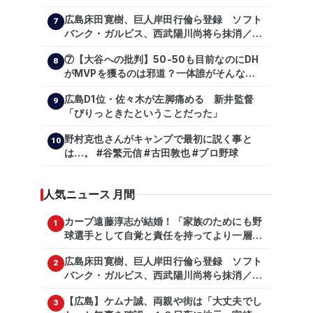
野球 #巨人 #ジャイアンツ #阿部慎之助 #中
広島床田寛樹、巨人岸田行倫ら登録 ソフト
山礼都 #泉口友汰 #石井琢朗 #shorts
7
バンク・ガルビス、西武陽川尚将ら抹消／２
日公示
⑦【大谷への批判】50-50も目前なのにDH
8
がMVPを獲るのは邪道？一体誰がそんな事
を言っているのか【大谷翔平】
広島D1位・佐々木が左脚痛める 新井監督
【shoheiohtani】【池田親興】【高橋慶
9
「ぴりっときたということだった」
彦】【広島東洋カープ】【プロ野球】
野村克也さんがキャンプで最初に説く事と
10
は…。 #谷繁元信 #古田敦也 #プロ野球
人気ニュース 月間
カープ遠藤淳志が結婚！「家族のためにも野
1
球選手として自覚と責任を持ってより一層頑
張っていきたい」
広島床田寛樹、巨人岸田行倫ら登録 ソフト
2
バンク・ガルビス、西武陽川尚将ら抹消／２
日公示
【広島】ケムナ誠、両親や街は「大丈夫でし
3