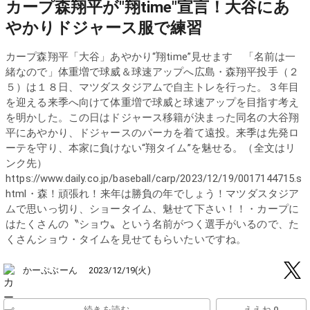
カープ森翔平が"翔time"宣言！大谷にあ
やかりドジャース服で練習
カープ森翔平「大谷」あやかり“翔time”見せます 「名前は一
緒なので」体重増で球威＆球速アップへ広島・森翔平投手（２
５）は１８日、マツダスタジアムで自主トレを行った。３年目
を迎える来季へ向けて体重増で球威と球速アップを目指す考え
を明かした。この日はドジャース移籍が決まった同名の大谷翔
平にあやかり、ドジャースのパーカを着て遠投。来季は先発ロ
ーテを守り、本家に負けない“翔タイム”を魅せる。（全文はリ
ンク先）
https://www.daily.co.jp/baseball/carp/2023/12/19/0017144715.s
html・森！頑張れ！来年は勝負の年でしょう！マツダスタジア
ムで思いっ切り、ショータイム、魅せて下さい！！・カープに
はたくさんの〝ショウ〟という名前がつく選手がいるので、た
くさんショウ・タイムを見せてもらいたいですね。
かーぷぶーん
2023/12/19(火)
続きを読む
ええね 0