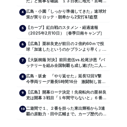
た」と無事を確認 １３日夜に地元・宮崎県
で震度５弱の地震
広島・小園「しっかり準備してきた」速球対
4
策が実りロッテ・朗希から2安打&1盗塁
【カープ】紅白戦のスタメン・経過速報
5
（2025年2月10日）［春季日南キャンプ］
【広島】栗林良吏が前日の２倍約60ｍで投
6
球「加速したというのかプランより早く」自
主トレ公開
【大阪桐蔭 対決】前田悠伍vs.松尾汐恩『バ
7
ッテリーを組み全国制覇も成し遂げた二人
が…プロの舞台で激突!!!』
広島・坂倉 「やり返せた」延長12回V撃
8
今季両リーグ最長5時間16分 激闘制し首位
を1・5差追走
【広島】開幕ローテ決定！先発転向の栗林良
9
吏は開幕３戦目「１年間守らないと」６番手
は森翔平
二遊間で１、２番を担った東出輝裕から3連
10
覇の原動力・田中広輔まで。カープ歴代のシ
ョートたち【後編】