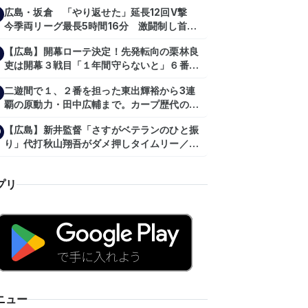
が…プロの舞台で激突!!!』
広島・坂倉 「やり返せた」延長12回V撃
今季両リーグ最長5時間16分 激闘制し首位
を1・5差追走
【広島】開幕ローテ決定！先発転向の栗林良
吏は開幕３戦目「１年間守らないと」６番手
は森翔平
二遊間で１、２番を担った東出輝裕から3連
覇の原動力・田中広輔まで。カープ歴代のシ
ョートたち【後編】
【広島】新井監督「さすがベテランのひと振
0
り」代打秋山翔吾がダメ押しタイムリー／一
問一答
プリ
ニュー