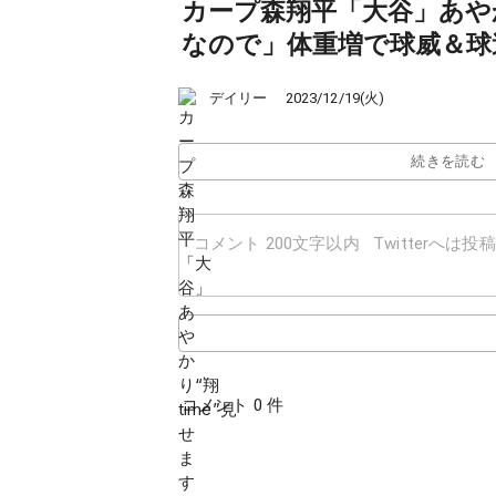
カープ森翔平「大谷」あやか
なので」体重増で球威＆球
デイリー
2023/12/19(火)
続きを読む
コメント 0 件