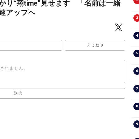
2
り“翔time”見せます 「名前は一緒
速アップへ
3
4
ええね 0
5
6
7
送信
8
9