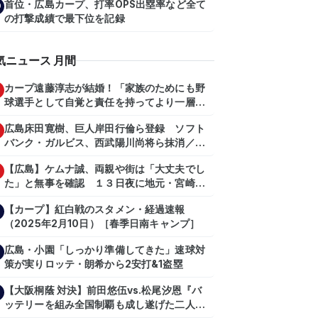
首位・広島カープ、打率OPS出塁率など全て
0
の打撃成績で最下位を記録
気ニュース 月間
カープ遠藤淳志が結婚！「家族のためにも野
球選手として自覚と責任を持ってより一層頑
張っていきたい」
広島床田寛樹、巨人岸田行倫ら登録 ソフト
バンク・ガルビス、西武陽川尚将ら抹消／２
日公示
【広島】ケムナ誠、両親や街は「大丈夫でし
た」と無事を確認 １３日夜に地元・宮崎県
で震度５弱の地震
【カープ】紅白戦のスタメン・経過速報
（2025年2月10日）［春季日南キャンプ］
広島・小園「しっかり準備してきた」速球対
策が実りロッテ・朗希から2安打&1盗塁
【大阪桐蔭 対決】前田悠伍vs.松尾汐恩『バ
ッテリーを組み全国制覇も成し遂げた二人