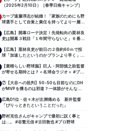
（2025年2月10日）［春季日南キャンプ］
カープ遠藤淳志が結婚！「家族のためにも野
球選手として自覚と責任を持ってより一層頑
張っていきたい」
【広島】開幕ローテ決定！先発転向の栗林良
吏は開幕３戦目「１年間守らないと」６番手
は森翔平
【広島】栗林良吏が前日の２倍約60ｍで投
球「加速したというのかプランより早く」自
主トレ公開
【素晴らしい野球脳】巨人・阿部慎之助監督
が寄せる期待とは？＜名球会ラジオ＞ #プロ
野球 #巨人 #ジャイアンツ #阿部慎之助 #中
⑦【大谷への批判】50-50も目前なのにDH
山礼都 #泉口友汰 #石井琢朗 #shorts
がMVPを獲るのは邪道？一体誰がそんな事
を言っているのか【大谷翔平】
広島D1位・佐々木が左脚痛める 新井監督
【shoheiohtani】【池田親興】【高橋慶
「ぴりっときたということだった」
彦】【広島東洋カープ】【プロ野球】
野村克也さんがキャンプで最初に説く事と
は…。 #谷繁元信 #古田敦也 #プロ野球