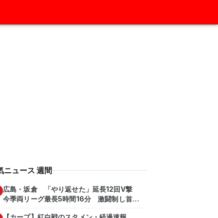
気ニュース 週間
広島・坂倉 「やり返せた」延長12回V撃
今季両リーグ最長5時間16分 激闘制し首位
を1・5差追走
【カープ】紅白戦のスタメン・経過速報