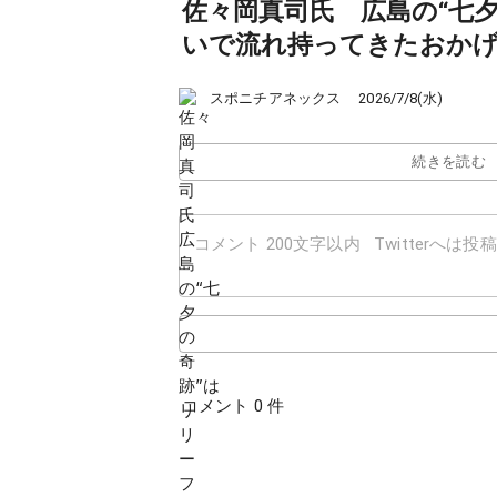
佐々岡真司氏 広島の“七
いで流れ持ってきたおか
スポニチアネックス
2026/7/8(水)
続きを読む
コメント 0 件