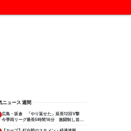
気ニュース 週間
広島・坂倉 「やり返せた」延長12回V撃
今季両リーグ最長5時間16分 激闘制し首位
を1・5差追走
【カープ】紅白戦のスタメン・経過速報