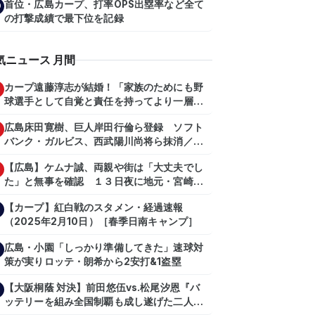
首位・広島カープ、打率OPS出塁率など全て
0
の打撃成績で最下位を記録
気ニュース 月間
カープ遠藤淳志が結婚！「家族のためにも野
球選手として自覚と責任を持ってより一層頑
張っていきたい」
広島床田寛樹、巨人岸田行倫ら登録 ソフト
バンク・ガルビス、西武陽川尚将ら抹消／２
日公示
【広島】ケムナ誠、両親や街は「大丈夫でし
た」と無事を確認 １３日夜に地元・宮崎県
で震度５弱の地震
【カープ】紅白戦のスタメン・経過速報
（2025年2月10日）［春季日南キャンプ］
広島・小園「しっかり準備してきた」速球対
策が実りロッテ・朗希から2安打&1盗塁
【大阪桐蔭 対決】前田悠伍vs.松尾汐恩『バ
ッテリーを組み全国制覇も成し遂げた二人