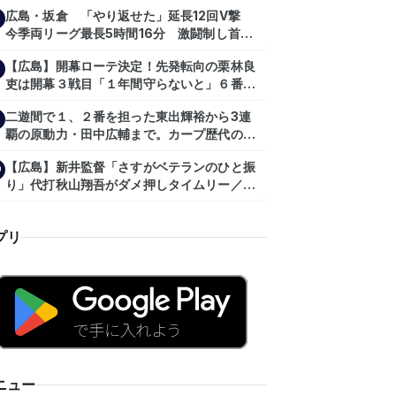
が…プロの舞台で激突!!!』
広島・坂倉 「やり返せた」延長12回V撃
今季両リーグ最長5時間16分 激闘制し首位
を1・5差追走
【広島】開幕ローテ決定！先発転向の栗林良
吏は開幕３戦目「１年間守らないと」６番手
は森翔平
二遊間で１、２番を担った東出輝裕から3連
覇の原動力・田中広輔まで。カープ歴代のシ
ョートたち【後編】
【広島】新井監督「さすがベテランのひと振
0
り」代打秋山翔吾がダメ押しタイムリー／一
問一答
プリ
ニュー