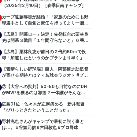
（2025年2月10日）［春季日南キャンプ］
カープ遠藤淳志が結婚！「家族のためにも野
球選手として自覚と責任を持ってより一層頑
張っていきたい」
【広島】開幕ローテ決定！先発転向の栗林良
吏は開幕３戦目「１年間守らないと」６番手
は森翔平
【広島】栗林良吏が前日の２倍約60ｍで投
球「加速したというのかプランより早く」自
主トレ公開
【素晴らしい野球脳】巨人・阿部慎之助監督
が寄せる期待とは？＜名球会ラジオ＞ #プロ
野球 #巨人 #ジャイアンツ #阿部慎之助 #中
⑦【大谷への批判】50-50も目前なのにDH
山礼都 #泉口友汰 #石井琢朗 #shorts
がMVPを獲るのは邪道？一体誰がそんな事
を言っているのか【大谷翔平】
広島D1位・佐々木が左脚痛める 新井監督
【shoheiohtani】【池田親興】【高橋慶
「ぴりっときたということだった」
彦】【広島東洋カープ】【プロ野球】
野村克也さんがキャンプで最初に説く事と
は…。 #谷繁元信 #古田敦也 #プロ野球