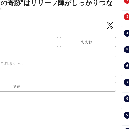
2
夕の奇跡”はリリーフ陣がしっかりつな
げ
3
4
ええね 0
5
6
7
送信
8
9