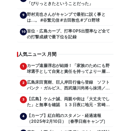
「ぴりっときたということだった」
彦】【広島東洋カープ】【プロ野球】
野村克也さんがキャンプで最初に説く事と
9
は…。 #谷繁元信 #古田敦也 #プロ野球
首位・広島カープ、打率OPS出塁率など全て
10
の打撃成績で最下位を記録
人気ニュース 月間
カープ遠藤淳志が結婚！「家族のためにも野
1
球選手として自覚と責任を持ってより一層頑
張っていきたい」
広島床田寛樹、巨人岸田行倫ら登録 ソフト
2
バンク・ガルビス、西武陽川尚将ら抹消／２
日公示
【広島】ケムナ誠、両親や街は「大丈夫でし
3
た」と無事を確認 １３日夜に地元・宮崎県
で震度５弱の地震
【カープ】紅白戦のスタメン・経過速報
4
（2025年2月10日）［春季日南キャンプ］