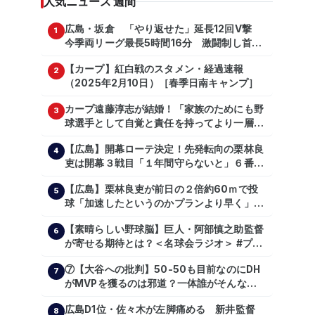
人気ニュース 週間
広島・坂倉 「やり返せた」延長12回V撃
1
今季両リーグ最長5時間16分 激闘制し首位
を1・5差追走
【カープ】紅白戦のスタメン・経過速報
2
（2025年2月10日）［春季日南キャンプ］
カープ遠藤淳志が結婚！「家族のためにも野
3
球選手として自覚と責任を持ってより一層頑
張っていきたい」
【広島】開幕ローテ決定！先発転向の栗林良
4
吏は開幕３戦目「１年間守らないと」６番手
は森翔平
【広島】栗林良吏が前日の２倍約60ｍで投
5
球「加速したというのかプランより早く」自
主トレ公開
【素晴らしい野球脳】巨人・阿部慎之助監督
6
が寄せる期待とは？＜名球会ラジオ＞ #プロ
野球 #巨人 #ジャイアンツ #阿部慎之助 #中
⑦【大谷への批判】50-50も目前なのにDH
山礼都 #泉口友汰 #石井琢朗 #shorts
7
がMVPを獲るのは邪道？一体誰がそんな事
を言っているのか【大谷翔平】
広島D1位・佐々木が左脚痛める 新井監督
【shoheiohtani】【池田親興】【高橋慶
8