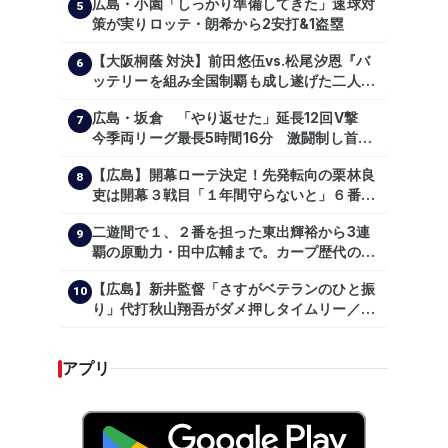
広島・小園「しっかり準備してきた」速球対
5
策が実りロッテ・朗希から2安打&1盗塁
【大阪桐蔭 対決】前田悠伍vs.松尾汐恩『バ
6
ッテリーを組み全国制覇も成し遂げた二人
が…プロの舞台で激突!!!』
広島・坂倉 「やり返せた」延長12回V撃
7
今季両リーグ最長5時間16分 激闘制し首位
を1・5差追走
【広島】開幕ローテ決定！先発転向の栗林良
8
吏は開幕３戦目「１年間守らないと」６番手
は森翔平
二遊間で１、２番を担った東出輝裕から3連
9
覇の原動力・田中広輔まで。カープ歴代のシ
ョートたち【後編】
【広島】新井監督「さすがベテランのひと振
10
り」代打秋山翔吾がダメ押しタイムリー／一
問一答
アプリ