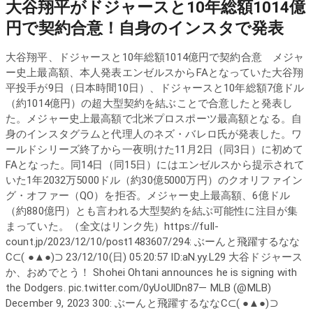
大谷翔平がドジャースと10年総額1014億
円で契約合意！自身のインスタで発表
大谷翔平、ドジャースと10年総額1014億円で契約合意 メジャ
ー史上最高額、本人発表エンゼルスからFAとなっていた大谷翔
平投手が9日（日本時間10日）、ドジャースと10年総額7億ドル
（約1014億円）の超大型契約を結ぶことで合意したと発表し
た。メジャー史上最高額で北米プロスポーツ最高額となる。自
身のインスタグラムと代理人のネズ・バレロ氏が発表した。ワ
ールドシリーズ終了から一夜明けた11月2日（同3日）に初めて
FAとなった。同14日（同15日）にはエンゼルスから提示されて
いた1年2032万5000ドル（約30億5000万円）のクオリファイン
グ・オファー（QO）を拒否。メジャー史上最高額、6億ドル
（約880億円）とも言われる大型契約を結ぶ可能性に注目が集
まっていた。（全文はリンク先）https://full-
count.jp/2023/12/10/post1483607/294: ぶーんと飛躍するなな
C⊂( ●▲●)⊃ 23/12/10(日) 05:20:57 ID:aN.yy.L29 大谷ドジャース
か、おめでとう！ Shohei Ohtani announces he is signing with
the Dodgers. pic.twitter.com/0yUoUlDn87— MLB (@MLB)
December 9, 2023 300: ぶーんと飛躍するななC⊂( ●▲●)⊃