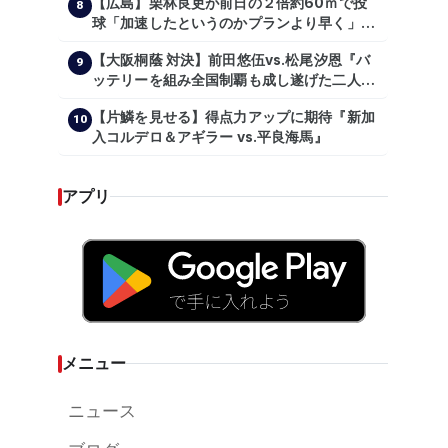
【広島】栗林良吏が前日の２倍約60ｍで投
8
球「加速したというのかプランより早く」自
主トレ公開
【大阪桐蔭 対決】前田悠伍vs.松尾汐恩『バ
9
ッテリーを組み全国制覇も成し遂げた二人
が…プロの舞台で激突!!!』
【片鱗を見せる】得点力アップに期待『新加
10
入コルデロ＆アギラー vs.平良海馬』
アプリ
メニュー
ニュース