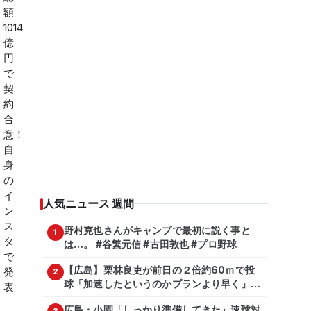
人気ニュース 週間
野村克也さんがキャンプで最初に説く事と
1
は…。 #谷繁元信 #古田敦也 #プロ野球
【広島】栗林良吏が前日の２倍約60ｍで投
2
球「加速したというのかプランより早く」自
主トレ公開
広島・小園「しっかり準備してきた」速球対