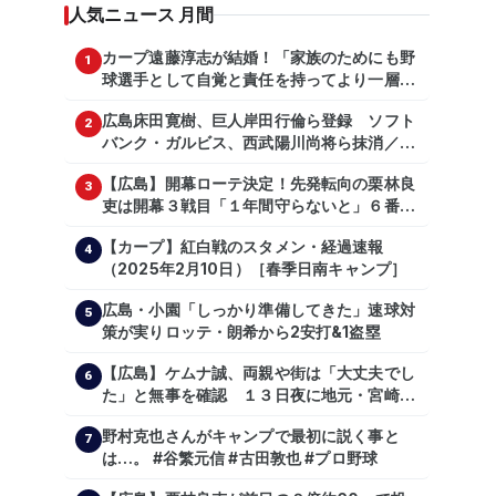
人気ニュース 月間
カープ遠藤淳志が結婚！「家族のためにも野
1
球選手として自覚と責任を持ってより一層頑
張っていきたい」
広島床田寛樹、巨人岸田行倫ら登録 ソフト
2
バンク・ガルビス、西武陽川尚将ら抹消／２
日公示
【広島】開幕ローテ決定！先発転向の栗林良
3
吏は開幕３戦目「１年間守らないと」６番手
は森翔平
【カープ】紅白戦のスタメン・経過速報
4
（2025年2月10日）［春季日南キャンプ］
広島・小園「しっかり準備してきた」速球対
5
策が実りロッテ・朗希から2安打&1盗塁
【広島】ケムナ誠、両親や街は「大丈夫でし
6
た」と無事を確認 １３日夜に地元・宮崎県
で震度５弱の地震
野村克也さんがキャンプで最初に説く事と
7
は…。 #谷繁元信 #古田敦也 #プロ野球