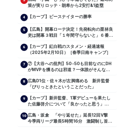
3
策が実りロッテ・朗希から2安打&1盗塁
【カープ】ピースナイターの勝率
4
【広島】開幕ローテ決定！先発転向の栗林良
5
吏は開幕３戦目「１年間守らないと」６番手
は森翔平
【カープ】紅白戦のスタメン・経過速報
6
（2025年2月10日）［春季日南キャンプ］
⑦【大谷への批判】50-50も目前なのにDH
7
がMVPを獲るのは邪道？一体誰がそんな事
を言っているのか【大谷翔平】
広島D1位・佐々木が左脚痛める 新井監督
【shoheiohtani】【池田親興】【高橋慶
8
「ぴりっときたということだった」
彦】【広島東洋カープ】【プロ野球】
【カープ】新井監督、1軍デビューを果たし
9
た佐藤啓介について「良かったと思う」
（2024年6月9日）
広島・坂倉 「やり返せた」延長12回V撃
10
今季両リーグ最長5時間16分 激闘制し首位
を1・5差追走