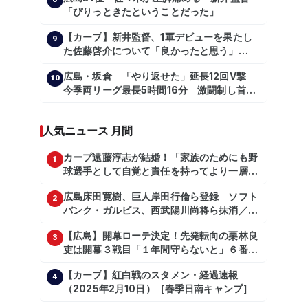
【shoheiohtani】【池田親興】【高橋慶
「ぴりっときたということだった」
彦】【広島東洋カープ】【プロ野球】
【カープ】新井監督、1軍デビューを果たし
9
た佐藤啓介について「良かったと思う」
（2024年6月9日）
広島・坂倉 「やり返せた」延長12回V撃
10
今季両リーグ最長5時間16分 激闘制し首位
を1・5差追走
人気ニュース 月間
カープ遠藤淳志が結婚！「家族のためにも野
1
球選手として自覚と責任を持ってより一層頑
張っていきたい」
広島床田寛樹、巨人岸田行倫ら登録 ソフト
2
バンク・ガルビス、西武陽川尚将ら抹消／２
日公示
【広島】開幕ローテ決定！先発転向の栗林良
3
吏は開幕３戦目「１年間守らないと」６番手
は森翔平
【カープ】紅白戦のスタメン・経過速報
4
（2025年2月10日）［春季日南キャンプ］