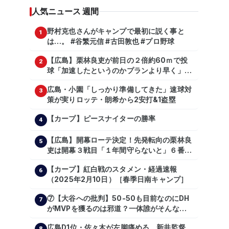
人気ニュース 週間
野村克也さんがキャンプで最初に説く事と
1
は…。 #谷繁元信 #古田敦也 #プロ野球
【広島】栗林良吏が前日の２倍約60ｍで投
2
球「加速したというのかプランより早く」自
主トレ公開
広島・小園「しっかり準備してきた」速球対
3
策が実りロッテ・朗希から2安打&1盗塁
【カープ】ピースナイターの勝率
4
【広島】開幕ローテ決定！先発転向の栗林良
5
吏は開幕３戦目「１年間守らないと」６番手
は森翔平
【カープ】紅白戦のスタメン・経過速報
6
（2025年2月10日）［春季日南キャンプ］
⑦【大谷への批判】50-50も目前なのにDH
7
がMVPを獲るのは邪道？一体誰がそんな事
を言っているのか【大谷翔平】
広島D1位・佐々木が左脚痛める 新井監督
8