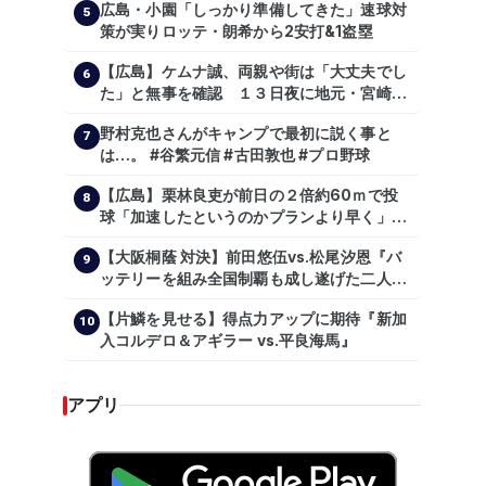
広島・小園「しっかり準備してきた」速球対
5
策が実りロッテ・朗希から2安打&1盗塁
【広島】ケムナ誠、両親や街は「大丈夫でし
6
た」と無事を確認 １３日夜に地元・宮崎県
で震度５弱の地震
野村克也さんがキャンプで最初に説く事と
7
は…。 #谷繁元信 #古田敦也 #プロ野球
【広島】栗林良吏が前日の２倍約60ｍで投
8
球「加速したというのかプランより早く」自
主トレ公開
【大阪桐蔭 対決】前田悠伍vs.松尾汐恩『バ
9
ッテリーを組み全国制覇も成し遂げた二人
が…プロの舞台で激突!!!』
【片鱗を見せる】得点力アップに期待『新加
10
入コルデロ＆アギラー vs.平良海馬』
アプリ