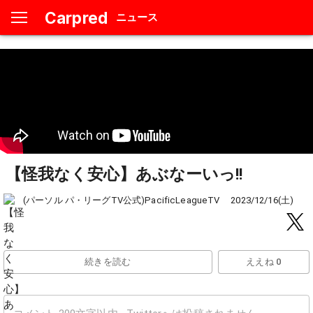
Carpred
ニュース
【怪我なく安心】あぶなーいっ!!
(パーソル パ・リーグTV公式)PacificLeagueTV
2023/12/16(土)
続きを読む
ええね 0