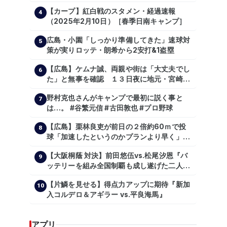
は森翔平
【カープ】紅白戦のスタメン・経過速報
4
（2025年2月10日）［春季日南キャンプ］
広島・小園「しっかり準備してきた」速球対
5
策が実りロッテ・朗希から2安打&1盗塁
【広島】ケムナ誠、両親や街は「大丈夫でし
6
た」と無事を確認 １３日夜に地元・宮崎県
で震度５弱の地震
野村克也さんがキャンプで最初に説く事と
7
は…。 #谷繁元信 #古田敦也 #プロ野球
【広島】栗林良吏が前日の２倍約60ｍで投
8
球「加速したというのかプランより早く」自
主トレ公開
【大阪桐蔭 対決】前田悠伍vs.松尾汐恩『バ
9
ッテリーを組み全国制覇も成し遂げた二人
が…プロの舞台で激突!!!』
【片鱗を見せる】得点力アップに期待『新加
10
入コルデロ＆アギラー vs.平良海馬』
アプリ