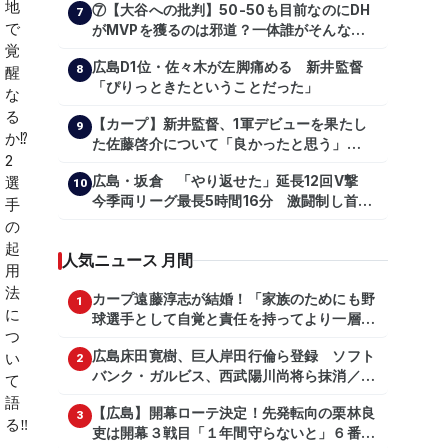
⑦【大谷への批判】50-50も目前なのにDH
7
がMVPを獲るのは邪道？一体誰がそんな事
を言っているのか【大谷翔平】
広島D1位・佐々木が左脚痛める 新井監督
【shoheiohtani】【池田親興】【高橋慶
8
「ぴりっときたということだった」
彦】【広島東洋カープ】【プロ野球】
【カープ】新井監督、1軍デビューを果たし
9
た佐藤啓介について「良かったと思う」
（2024年6月9日）
広島・坂倉 「やり返せた」延長12回V撃
10
今季両リーグ最長5時間16分 激闘制し首位
を1・5差追走
人気ニュース 月間
カープ遠藤淳志が結婚！「家族のためにも野
1
球選手として自覚と責任を持ってより一層頑
張っていきたい」
広島床田寛樹、巨人岸田行倫ら登録 ソフト
2
バンク・ガルビス、西武陽川尚将ら抹消／２
日公示
【広島】開幕ローテ決定！先発転向の栗林良
3
吏は開幕３戦目「１年間守らないと」６番手