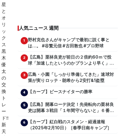
人気ニュース 週間
野村克也さんがキャンプで最初に説く事と
1
は…。 #谷繁元信 #古田敦也 #プロ野球
【広島】栗林良吏が前日の２倍約60ｍで投
2
球「加速したというのかプランより早く」自
主トレ公開
広島・小園「しっかり準備してきた」速球対
3
策が実りロッテ・朗希から2安打&1盗塁
【カープ】ピースナイターの勝率
4
【広島】開幕ローテ決定！先発転向の栗林良
5
吏は開幕３戦目「１年間守らないと」６番手
は森翔平
【カープ】紅白戦のスタメン・経過速報
6
（2025年2月10日）［春季日南キャンプ］