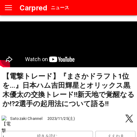
Carpred
ニュース
【電撃トレード】『まさかドラフト1位
を...』日本ハム吉田輝星とオリックス黒
木優太の交換トレード‼︎新天地で覚醒なる
か⁉︎2選手の起用法について語る‼︎
2023/11/25(土)
Satozaki Channel
続きを読む
ええね 0