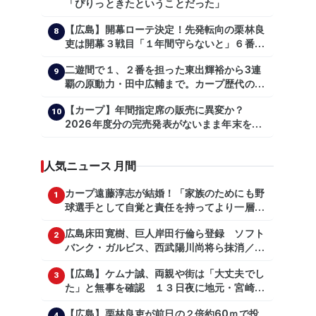
「ぴりっときたということだった」
【広島】開幕ローテ決定！先発転向の栗林良
8
吏は開幕３戦目「１年間守らないと」６番手
は森翔平
二遊間で１、２番を担った東出輝裕から3連
9
覇の原動力・田中広輔まで。カープ歴代のシ
ョートたち【後編】
【カープ】年間指定席の販売に異変か？
10
2026年度分の完売発表がないまま年末を迎
える
人気ニュース 月間
カープ遠藤淳志が結婚！「家族のためにも野
1
球選手として自覚と責任を持ってより一層頑
張っていきたい」
広島床田寛樹、巨人岸田行倫ら登録 ソフト
2
バンク・ガルビス、西武陽川尚将ら抹消／２
日公示
【広島】ケムナ誠、両親や街は「大丈夫でし
3
た」と無事を確認 １３日夜に地元・宮崎県
で震度５弱の地震
【広島】栗林良吏が前日の２倍約60ｍで投
4