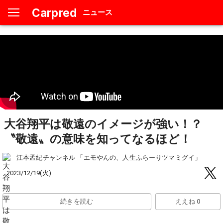
Carpred
ニュース
大谷翔平は敬遠のイメージが強い！？
〝敬遠〟の意味を知ってなるほど！
江本孟紀チャンネル 「エモやんの、人生ふらーりツマミグイ」
2023/12/19(火)
続きを読む
ええね 0