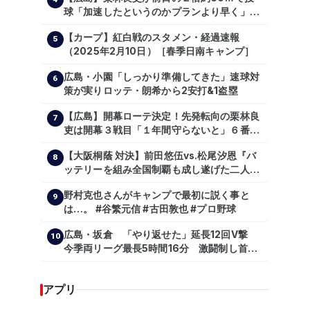
球「加速したというのかプランより早く」自
主トレ公開
【カープ】紅白戦のスタメン・経過速報
5
（2025年2月10日）［春季日南キャンプ］
広島・小園「しっかり準備してきた」速球対
6
策が実りロッテ・朗希から2安打&1盗塁
【広島】開幕ローテ決定！先発転向の栗林良
7
吏は開幕３戦目「１年間守らないと」６番手
は森翔平
【大阪桐蔭 対決】前田悠伍vs.松尾汐恩『バ
8
ッテリーを組み全国制覇も成し遂げた二人
が…プロの舞台で激突!!!』
野村克也さんがキャンプで最初に説く事と
9
は…。 #谷繁元信 #古田敦也 #プロ野球
広島・坂倉 「やり返せた」延長12回V撃
10
今季両リーグ最長5時間16分 激闘制し首位
を1・5差追走
アプリ