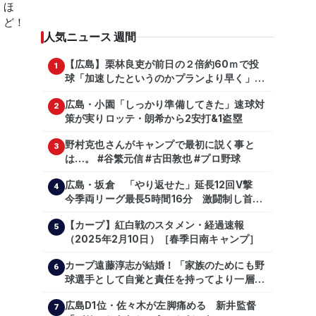
人気ニュース 週間
【広島】栗林良吏が前日の２倍約60ｍで投
1
球「加速したというのかプランより早く」自
主トレ公開
広島・小園「しっかり準備してきた」速球対
2
策が実りロッテ・朗希から2安打&1盗塁
野村克也さんがキャンプで最初に説く事と
3
は…。 #谷繁元信 #古田敦也 #プロ野球
広島・坂倉 「やり返せた」延長12回V撃
4
今季両リーグ最長5時間16分 激闘制し首位
を1・5差追走
【カープ】紅白戦のスタメン・経過速報
5
（2025年2月10日）［春季日南キャンプ］
カープ遠藤淳志が結婚！「家族のためにも野
6
球選手として自覚と責任を持ってより一層頑
張っていきたい」
広島D1位・佐々木が左脚痛める 新井監督
7