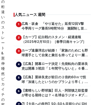
人気ニュース 週間
広島・坂倉 「やり返せた」延長12回V撃
1
今季両リーグ最長5時間16分 激闘制し首位
を1・5差追走
【カープ】紅白戦のスタメン・経過速報
2
（2025年2月10日）［春季日南キャンプ］
カープ遠藤淳志が結婚！「家族のためにも野
3
球選手として自覚と責任を持ってより一層頑
張っていきたい」
【広島】開幕ローテ決定！先発転向の栗林良
4
吏は開幕３戦目「１年間守らないと」６番手
は森翔平
【広島】栗林良吏が前日の２倍約60ｍで投
5
球「加速したというのかプランより早く」自
主トレ公開
【素晴らしい野球脳】巨人・阿部慎之助監督
6
が寄せる期待とは？＜名球会ラジオ＞ #プロ
野球 #巨人 #ジャイアンツ #阿部慎之助 #中
⑦【大谷への批判】50-50も目前なのにDH
山礼都 #泉口友汰 #石井琢朗 #shorts
7