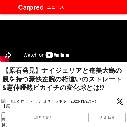
Carpred
ニュース
【原石発見】ナイジェリアと奄美大島の
親を持つ豪快左腕の桁違いのストレート
&憲伸唖然ピカイチの変化球とは!?
川上憲伸 カットボールチャンネル
2023/11/27(月)
続きを読む
ええね 0