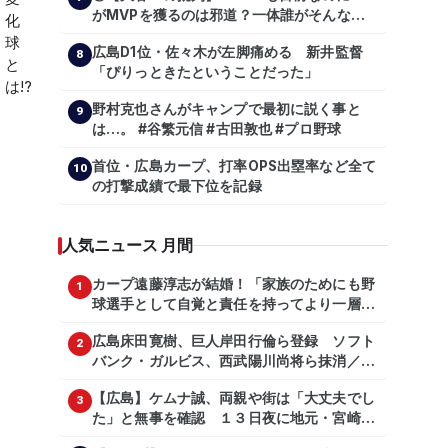
がMVPを獲るのは邪道？一体誰がそんな事
を言っているのか【大谷翔平】
広島D1位・佐々木が左脚痛める 新井監督
【shoheiohtani】【池田親興】【高橋慶
8
「ぴりっときたということだった」
彦】【広島東洋カープ】【プロ野球】
野村克也さんがキャンプで最初に説く事と
9
は…。 #谷繁元信 #古田敦也 #プロ野球
首位・広島カープ、打率OPS出塁率など全て
10
の打撃成績で最下位を記録
人気ニュース 月間
カープ遠藤淳志が結婚！「家族のためにも野
1
球選手として自覚と責任を持ってより一層頑
張っていきたい」
広島床田寛樹、巨人岸田行倫ら登録 ソフト
2
バンク・ガルビス、西武陽川尚将ら抹消／２
日公示
【広島】ケムナ誠、両親や街は「大丈夫でし
3
た」と無事を確認 １３日夜に地元・宮崎県
で震度５弱の地震