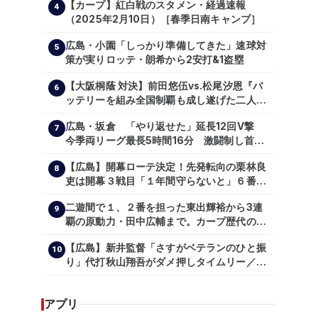
【カープ】紅白戦のスタメン・経過速報
4
（2025年2月10日）［春季日南キャンプ］
広島・小園「しっかり準備してきた」速球対
5
策が実りロッテ・朗希から2安打&1盗塁
【大阪桐蔭 対決】前田悠伍vs.松尾汐恩『バ
6
ッテリーを組み全国制覇も成し遂げた二人
が…プロの舞台で激突!!!』
広島・坂倉 「やり返せた」延長12回V撃
7
今季両リーグ最長5時間16分 激闘制し首位
を1・5差追走
【広島】開幕ローテ決定！先発転向の栗林良
8
吏は開幕３戦目「１年間守らないと」６番手
は森翔平
二遊間で１、２番を担った東出輝裕から3連
9
覇の原動力・田中広輔まで。カープ歴代のシ
ョートたち【後編】
【広島】新井監督「さすがベテランのひと振
10
り」代打秋山翔吾がダメ押しタイムリー／一
問一答
アプリ