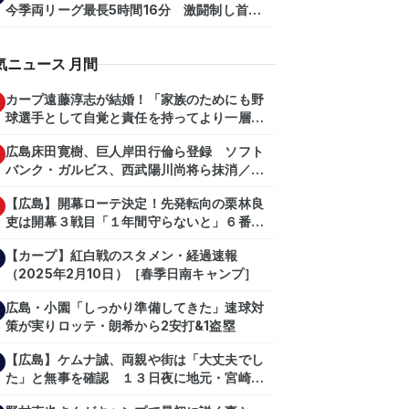
今季両リーグ最長5時間16分 激闘制し首位
を1・5差追走
気ニュース 月間
カープ遠藤淳志が結婚！「家族のためにも野
球選手として自覚と責任を持ってより一層頑
張っていきたい」
広島床田寛樹、巨人岸田行倫ら登録 ソフト
バンク・ガルビス、西武陽川尚将ら抹消／２
日公示
【広島】開幕ローテ決定！先発転向の栗林良
吏は開幕３戦目「１年間守らないと」６番手
は森翔平
【カープ】紅白戦のスタメン・経過速報
（2025年2月10日）［春季日南キャンプ］
広島・小園「しっかり準備してきた」速球対
策が実りロッテ・朗希から2安打&1盗塁
【広島】ケムナ誠、両親や街は「大丈夫でし
た」と無事を確認 １３日夜に地元・宮崎県
で震度５弱の地震