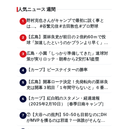
人気ニュース 週間
野村克也さんがキャンプで最初に説く事と
1
は…。 #谷繁元信 #古田敦也 #プロ野球
【広島】栗林良吏が前日の２倍約60ｍで投
2
球「加速したというのかプランより早く」自
主トレ公開
広島・小園「しっかり準備してきた」速球対
3
策が実りロッテ・朗希から2安打&1盗塁
【カープ】ピースナイターの勝率
4
【広島】開幕ローテ決定！先発転向の栗林良
5
吏は開幕３戦目「１年間守らないと」６番手
は森翔平
【カープ】紅白戦のスタメン・経過速報
6
（2025年2月10日）［春季日南キャンプ］
⑦【大谷への批判】50-50も目前なのにDH
7
がMVPを獲るのは邪道？一体誰がそんな事
を言っているのか【大谷翔平】