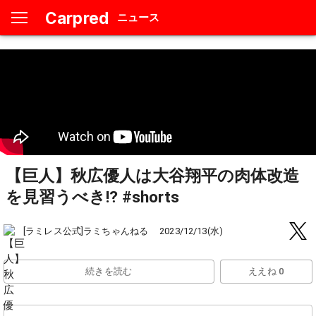
Carpred
ニュース
【巨人】秋広優人は大谷翔平の肉体改造
を見習うべき⁉︎ #shorts
[ラミレス公式]ラミちゃんねる
2023/12/13(水)
続きを読む
ええね 0