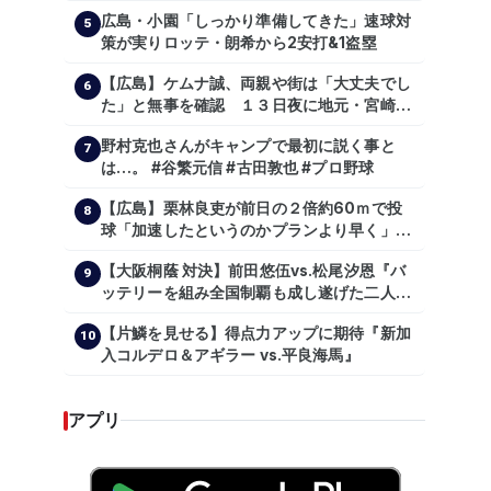
広島・小園「しっかり準備してきた」速球対
5
策が実りロッテ・朗希から2安打&1盗塁
【広島】ケムナ誠、両親や街は「大丈夫でし
6
た」と無事を確認 １３日夜に地元・宮崎県
で震度５弱の地震
野村克也さんがキャンプで最初に説く事と
7
は…。 #谷繁元信 #古田敦也 #プロ野球
【広島】栗林良吏が前日の２倍約60ｍで投
8
球「加速したというのかプランより早く」自
主トレ公開
【大阪桐蔭 対決】前田悠伍vs.松尾汐恩『バ
9
ッテリーを組み全国制覇も成し遂げた二人
が…プロの舞台で激突!!!』
【片鱗を見せる】得点力アップに期待『新加
10
入コルデロ＆アギラー vs.平良海馬』
アプリ