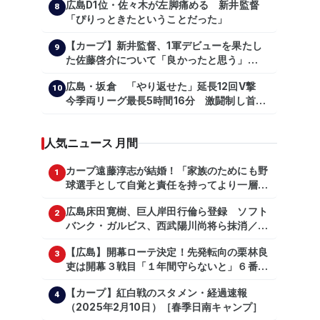
広島D1位・佐々木が左脚痛める 新井監督
【shoheiohtani】【池田親興】【高橋慶
8
「ぴりっときたということだった」
彦】【広島東洋カープ】【プロ野球】
【カープ】新井監督、1軍デビューを果たし
9
た佐藤啓介について「良かったと思う」
（2024年6月9日）
広島・坂倉 「やり返せた」延長12回V撃
10
今季両リーグ最長5時間16分 激闘制し首位
を1・5差追走
人気ニュース 月間
カープ遠藤淳志が結婚！「家族のためにも野
1
球選手として自覚と責任を持ってより一層頑
張っていきたい」
広島床田寛樹、巨人岸田行倫ら登録 ソフト
2
バンク・ガルビス、西武陽川尚将ら抹消／２
日公示
【広島】開幕ローテ決定！先発転向の栗林良
3
吏は開幕３戦目「１年間守らないと」６番手
は森翔平
【カープ】紅白戦のスタメン・経過速報
4
（2025年2月10日）［春季日南キャンプ］