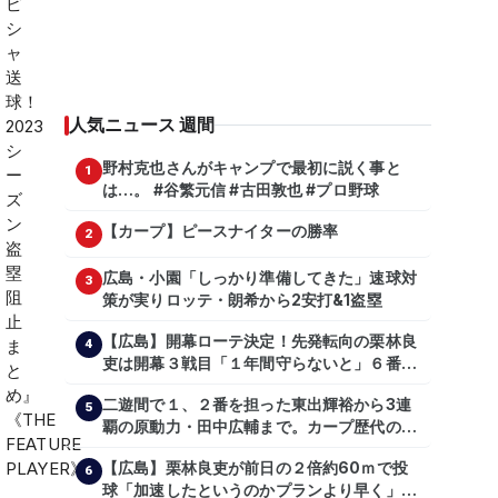
人気ニュース 週間
野村克也さんがキャンプで最初に説く事と
1
は…。 #谷繁元信 #古田敦也 #プロ野球
【カープ】ピースナイターの勝率
2
広島・小園「しっかり準備してきた」速球対
3
策が実りロッテ・朗希から2安打&1盗塁
【広島】開幕ローテ決定！先発転向の栗林良
4
吏は開幕３戦目「１年間守らないと」６番手
は森翔平
二遊間で１、２番を担った東出輝裕から3連
5
覇の原動力・田中広輔まで。カープ歴代のシ
ョートたち【後編】
【広島】栗林良吏が前日の２倍約60ｍで投
6
球「加速したというのかプランより早く」自