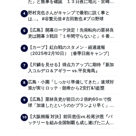
た」と無事を確認 １３日夜に地元・宮崎県
で震度５弱の地震
野村克也さんがキャンプで最初に説く事と
4
は…。 #谷繁元信 #古田敦也 #プロ野球
【広島】開幕ローテ決定！先発転向の栗林良
5
吏は開幕３戦目「１年間守らないと」６番手
は森翔平
【カープ】紅白戦のスタメン・経過速報
6
（2025年2月10日）［春季日南キャンプ］
【片鱗を見せる】得点力アップに期待『新加
7
入コルデロ＆アギラー vs.平良海馬』
広島・小園「しっかり準備してきた」速球対
8
策が実りロッテ・朗希から2安打&1盗塁
【広島】栗林良吏が前日の２倍約60ｍで投
9
球「加速したというのかプランより早く」自
主トレ公開
【大阪桐蔭 対決】前田悠伍vs.松尾汐恩『バ
10
ッテリーを組み全国制覇も成し遂げた二人
が…プロの舞台で激突!!!』