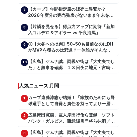
主トレ公開
【カープ】年間指定席の販売に異変か？
7
2026年度分の完売発表がないまま年末を迎
える
【片鱗を見せる】得点力アップに期待『新加
8
入コルデロ＆アギラー vs.平良海馬』
⑦【大谷への批判】50-50も目前なのにDH
9
がMVPを獲るのは邪道？一体誰がそんな事
を言っているのか【大谷翔平】
【広島】ケムナ誠、両親や街は「大丈夫でし
【shoheiohtani】【池田親興】【高橋慶
10
た」と無事を確認 １３日夜に地元・宮崎県
彦】【広島東洋カープ】【プロ野球】
で震度５弱の地震
人気ニュース 月間
カープ遠藤淳志が結婚！「家族のためにも野
1
球選手として自覚と責任を持ってより一層頑
張っていきたい」
広島床田寛樹、巨人岸田行倫ら登録 ソフト
2
バンク・ガルビス、西武陽川尚将ら抹消／２
日公示
【広島】ケムナ誠、両親や街は「大丈夫でし
3