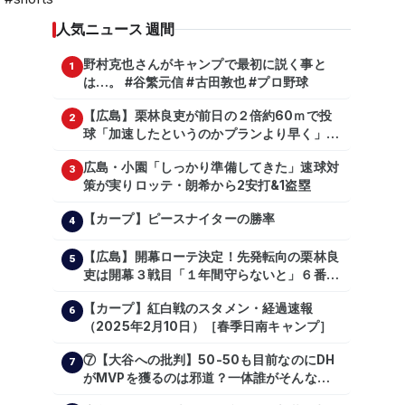
人気ニュース 週間
野村克也さんがキャンプで最初に説く事と
1
は…。 #谷繁元信 #古田敦也 #プロ野球
【広島】栗林良吏が前日の２倍約60ｍで投
2
球「加速したというのかプランより早く」自
主トレ公開
広島・小園「しっかり準備してきた」速球対
3
策が実りロッテ・朗希から2安打&1盗塁
【カープ】ピースナイターの勝率
4
【広島】開幕ローテ決定！先発転向の栗林良
5
吏は開幕３戦目「１年間守らないと」６番手
は森翔平
【カープ】紅白戦のスタメン・経過速報
6
（2025年2月10日）［春季日南キャンプ］
⑦【大谷への批判】50-50も目前なのにDH
7
がMVPを獲るのは邪道？一体誰がそんな事
を言っているのか【大谷翔平】