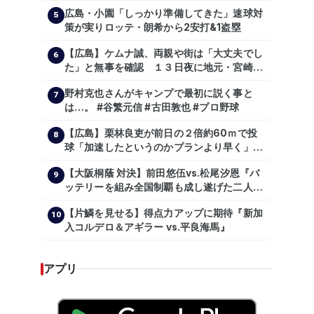
広島・小園「しっかり準備してきた」速球対
5
策が実りロッテ・朗希から2安打&1盗塁
【広島】ケムナ誠、両親や街は「大丈夫でし
6
た」と無事を確認 １３日夜に地元・宮崎県
で震度５弱の地震
野村克也さんがキャンプで最初に説く事と
7
は…。 #谷繁元信 #古田敦也 #プロ野球
【広島】栗林良吏が前日の２倍約60ｍで投
8
球「加速したというのかプランより早く」自
主トレ公開
【大阪桐蔭 対決】前田悠伍vs.松尾汐恩『バ
9
ッテリーを組み全国制覇も成し遂げた二人
が…プロの舞台で激突!!!』
【片鱗を見せる】得点力アップに期待『新加
10
入コルデロ＆アギラー vs.平良海馬』
アプリ