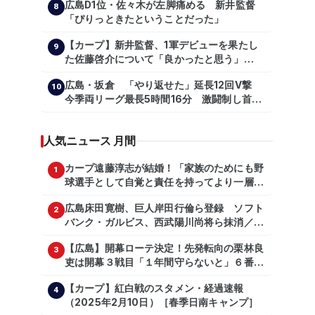
広島D1位・佐々木が左脚痛める 新井監督
【shoheiohtani】【池田親興】【高橋慶
8
「ぴりっときたということだった」
彦】【広島東洋カープ】【プロ野球】
【カープ】新井監督、1軍デビューを果たし
9
た佐藤啓介について「良かったと思う」
（2024年6月9日）
広島・坂倉 「やり返せた」延長12回V撃
10
今季両リーグ最長5時間16分 激闘制し首位
を1・5差追走
人気ニュース 月間
カープ遠藤淳志が結婚！「家族のためにも野
1
球選手として自覚と責任を持ってより一層頑
張っていきたい」
広島床田寛樹、巨人岸田行倫ら登録 ソフト
2
バンク・ガルビス、西武陽川尚将ら抹消／２
日公示
【広島】開幕ローテ決定！先発転向の栗林良
3
吏は開幕３戦目「１年間守らないと」６番手
は森翔平
【カープ】紅白戦のスタメン・経過速報
4
（2025年2月10日）［春季日南キャンプ］