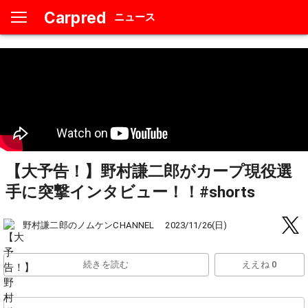
Carpred
ニュース
【大予告！】野村謙二郎がカープ現役選
手に突撃インタビュー！！#shorts
野村謙二郎のノムケンCHANNEL
2023/11/26(日)
続きを読む
ええね 0