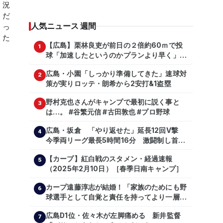
人気ニュース 週間
【広島】栗林良吏が前日の２倍約60ｍで投
1
球「加速したというのかプランより早く」自
主トレ公開
広島・小園「しっかり準備してきた」速球対
2
策が実りロッテ・朗希から2安打&1盗塁
野村克也さんがキャンプで最初に説く事と
3
は…。 #谷繁元信 #古田敦也 #プロ野球
広島・坂倉 「やり返せた」延長12回V撃
4
今季両リーグ最長5時間16分 激闘制し首位
を1・5差追走
【カープ】紅白戦のスタメン・経過速報
5
（2025年2月10日）［春季日南キャンプ］
カープ遠藤淳志が結婚！「家族のためにも野
6
球選手として自覚と責任を持ってより一層頑
張っていきたい」
広島D1位・佐々木が左脚痛める 新井監督
7