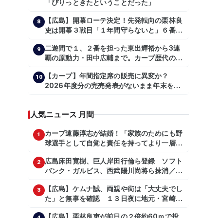
「ぴりっときたということだった」
【広島】開幕ローテ決定！先発転向の栗林良
8
吏は開幕３戦目「１年間守らないと」６番手
は森翔平
二遊間で１、２番を担った東出輝裕から3連
9
覇の原動力・田中広輔まで。カープ歴代のシ
ョートたち【後編】
【カープ】年間指定席の販売に異変か？
10
2026年度分の完売発表がないまま年末を迎
える
人気ニュース 月間
カープ遠藤淳志が結婚！「家族のためにも野
1
球選手として自覚と責任を持ってより一層頑
張っていきたい」
広島床田寛樹、巨人岸田行倫ら登録 ソフト
2
バンク・ガルビス、西武陽川尚将ら抹消／２
日公示
【広島】ケムナ誠、両親や街は「大丈夫でし
3
た」と無事を確認 １３日夜に地元・宮崎県
で震度５弱の地震
【広島】栗林良吏が前日の２倍約60ｍで投
4