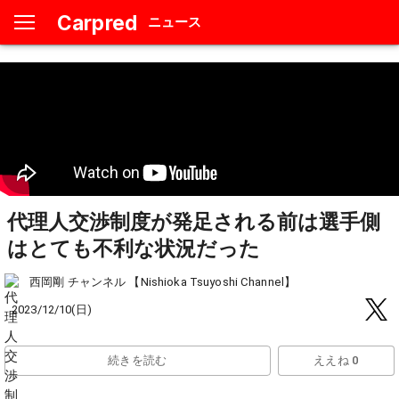
Carpred
ニュース
代理人交渉制度が発足される前は選手側
はとても不利な状況だった
西岡剛 チャンネル 【Nishioka Tsuyoshi Channel】
2023/12/10(日)
続きを読む
ええね 0