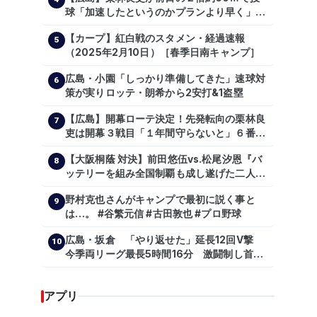
球「加速したというのかプランより早く」自
主トレ公開
【カープ】紅白戦のスタメン・経過速報
5
（2025年2月10日）［春季日南キャンプ］
広島・小園「しっかり準備してきた」速球対
6
策が実りロッテ・朗希から2安打&1盗塁
【広島】開幕ローテ決定！先発転向の栗林良
7
吏は開幕３戦目「１年間守らないと」６番手
は森翔平
【大阪桐蔭 対決】前田悠伍vs.松尾汐恩『バ
8
ッテリーを組み全国制覇も成し遂げた二人
が…プロの舞台で激突!!!』
野村克也さんがキャンプで最初に説く事と
9
は…。 #谷繁元信 #古田敦也 #プロ野球
広島・坂倉 「やり返せた」延長12回V撃
10
今季両リーグ最長5時間16分 激闘制し首位
を1・5差追走
アプリ