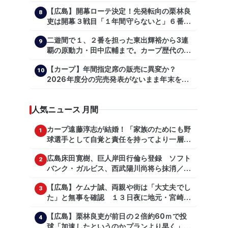
【広島】開幕ローテ決定！先発転向の栗林良
8
吏は開幕３戦目「１年間守らないと」６番手
は森翔平
二遊間で１、２番を担った東出輝裕から3連
9
覇の原動力・田中広輔まで。カープ歴代のシ
ョートたち【後編】
【カープ】年間指定席の販売に異変か？
10
2026年度分の完売発表がないまま年末を迎
える
人気ニュース 月間
カープ遠藤淳志が結婚！「家族のためにも野
1
球選手として自覚と責任を持ってより一層頑
張っていきたい」
広島床田寛樹、巨人岸田行倫ら登録 ソフト
2
バンク・ガルビス、西武陽川尚将ら抹消／２
日公示
【広島】ケムナ誠、両親や街は「大丈夫でし
3
た」と無事を確認 １３日夜に地元・宮崎県
で震度５弱の地震
【広島】栗林良吏が前日の２倍約60ｍで投
4
球「加速したというのかプランより早く」自