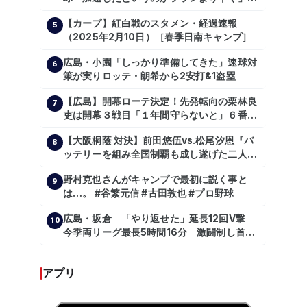
主トレ公開
【カープ】紅白戦のスタメン・経過速報
5
（2025年2月10日）［春季日南キャンプ］
広島・小園「しっかり準備してきた」速球対
6
策が実りロッテ・朗希から2安打&1盗塁
【広島】開幕ローテ決定！先発転向の栗林良
7
吏は開幕３戦目「１年間守らないと」６番手
は森翔平
【大阪桐蔭 対決】前田悠伍vs.松尾汐恩『バ
8
ッテリーを組み全国制覇も成し遂げた二人
が…プロの舞台で激突!!!』
野村克也さんがキャンプで最初に説く事と
9
は…。 #谷繁元信 #古田敦也 #プロ野球
広島・坂倉 「やり返せた」延長12回V撃
10
今季両リーグ最長5時間16分 激闘制し首位
を1・5差追走
アプリ