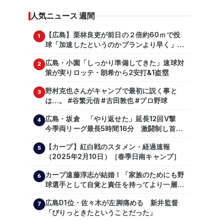
人気ニュース 週間
【広島】栗林良吏が前日の２倍約60ｍで投
1
球「加速したというのかプランより早く」自
主トレ公開
広島・小園「しっかり準備してきた」速球対
2
策が実りロッテ・朗希から2安打&1盗塁
野村克也さんがキャンプで最初に説く事と
3
は…。 #谷繁元信 #古田敦也 #プロ野球
広島・坂倉 「やり返せた」延長12回V撃
4
今季両リーグ最長5時間16分 激闘制し首位
を1・5差追走
【カープ】紅白戦のスタメン・経過速報
5
（2025年2月10日）［春季日南キャンプ］
カープ遠藤淳志が結婚！「家族のためにも野
6
球選手として自覚と責任を持ってより一層頑
張っていきたい」
広島D1位・佐々木が左脚痛める 新井監督
7
「ぴりっときたということだった」