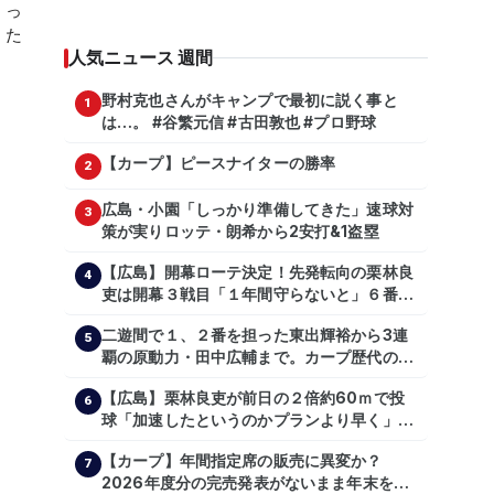
人気ニュース 週間
野村克也さんがキャンプで最初に説く事と
1
は…。 #谷繁元信 #古田敦也 #プロ野球
【カープ】ピースナイターの勝率
2
広島・小園「しっかり準備してきた」速球対
3
策が実りロッテ・朗希から2安打&1盗塁
【広島】開幕ローテ決定！先発転向の栗林良
4
吏は開幕３戦目「１年間守らないと」６番手
は森翔平
二遊間で１、２番を担った東出輝裕から3連
5
覇の原動力・田中広輔まで。カープ歴代のシ
ョートたち【後編】
【広島】栗林良吏が前日の２倍約60ｍで投
6
球「加速したというのかプランより早く」自
主トレ公開
【カープ】年間指定席の販売に異変か？
7
2026年度分の完売発表がないまま年末を迎