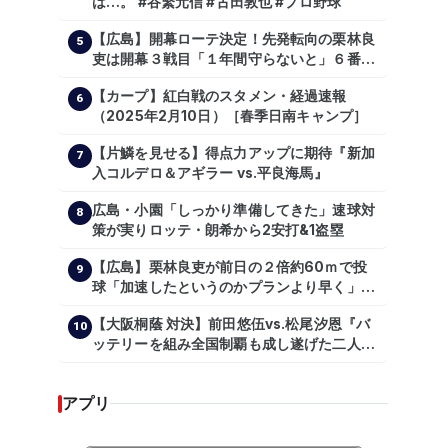
は…。 #谷繁元信 #古田敦也 #プロ野球
【広島】開幕ローテ決定！先発転向の栗林良
5
吏は開幕３戦目「１年間守らないと」６番手
は森翔平
【カープ】紅白戦のスタメン・経過速報
6
（2025年2月10日）［春季日南キャンプ］
【片鱗を見せる】得点力アップに期待『新加
7
入コルデロ＆アギラー vs.平良海馬』
広島・小園「しっかり準備してきた」速球対
8
策が実りロッテ・朗希から2安打&1盗塁
【広島】栗林良吏が前日の２倍約60ｍで投
9
球「加速したというのかプランより早く」自
主トレ公開
【大阪桐蔭 対決】前田悠伍vs.松尾汐恩『バ
10
ッテリーを組み全国制覇も成し遂げた二人
が…プロの舞台で激突!!!』
アプリ