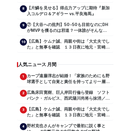
える
【片鱗を見せる】得点力アップに期待『新加
8
入コルデロ＆アギラー vs.平良海馬』
⑦【大谷への批判】50-50も目前なのにDH
9
がMVPを獲るのは邪道？一体誰がそんな事
を言っているのか【大谷翔平】
【広島】ケムナ誠、両親や街は「大丈夫でし
【shoheiohtani】【池田親興】【高橋慶
10
た」と無事を確認 １３日夜に地元・宮崎県
彦】【広島東洋カープ】【プロ野球】
で震度５弱の地震
人気ニュース 月間
カープ遠藤淳志が結婚！「家族のためにも野
1
球選手として自覚と責任を持ってより一層頑
張っていきたい」
広島床田寛樹、巨人岸田行倫ら登録 ソフト
2
バンク・ガルビス、西武陽川尚将ら抹消／２
日公示
【広島】ケムナ誠、両親や街は「大丈夫でし
3
た」と無事を確認 １３日夜に地元・宮崎県
で震度５弱の地震
野村克也さんがキャンプで最初に説く事と
4