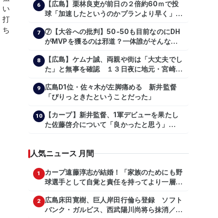
【広島】栗林良吏が前日の２倍約60ｍで投
6
球「加速したというのかプランより早く」自
主トレ公開
⑦【大谷への批判】50-50も目前なのにDH
7
がMVPを獲るのは邪道？一体誰がそんな事
を言っているのか【大谷翔平】
【広島】ケムナ誠、両親や街は「大丈夫でし
【shoheiohtani】【池田親興】【高橋慶
8
た」と無事を確認 １３日夜に地元・宮崎県
彦】【広島東洋カープ】【プロ野球】
で震度５弱の地震
広島D1位・佐々木が左脚痛める 新井監督
9
「ぴりっときたということだった」
【カープ】新井監督、1軍デビューを果たし
10
た佐藤啓介について「良かったと思う」
（2024年6月9日）
人気ニュース 月間
カープ遠藤淳志が結婚！「家族のためにも野
1
球選手として自覚と責任を持ってより一層頑
張っていきたい」
広島床田寛樹、巨人岸田行倫ら登録 ソフト
2
バンク・ガルビス、西武陽川尚将ら抹消／２