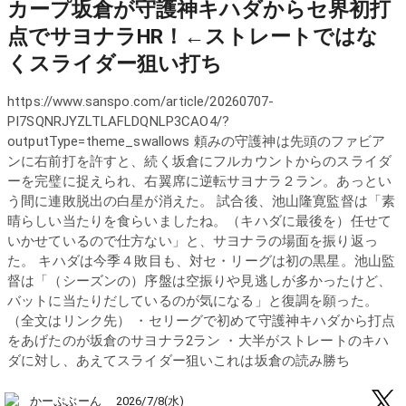
カープ坂倉が守護神キハダからセ界初打
点でサヨナラHR！←ストレートではな
くスライダー狙い打ち
https://www.sanspo.com/article/20260707-
PI7SQNRJYZLTLAFLDQNLP3CAO4/?
outputType=theme_swallows 頼みの守護神は先頭のファビア
ンに右前打を許すと、続く坂倉にフルカウントからのスライダ
ーを完璧に捉えられ、右翼席に逆転サヨナラ２ラン。あっとい
う間に連敗脱出の白星が消えた。 試合後、池山隆寛監督は「素
晴らしい当たりを食らいましたね。（キハダに最後を）任せて
いかせているので仕方ない」と、サヨナラの場面を振り返っ
た。 キハダは今季４敗目も、対セ・リーグは初の黒星。池山監
督は「（シーズンの）序盤は空振りや見逃しが多かったけど、
バットに当たりだしているのが気になる」と復調を願った。
（全文はリンク先） ・セリーグで初めて守護神キハダから打点
をあげたのが坂倉のサヨナラ2ラン ・大半がストレートのキハ
ダに対し、あえてスライダー狙いこれは坂倉の読み勝ち
かーぷぶーん
2026/7/8(水)