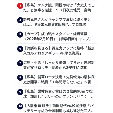
日公示
【広島】ケムナ誠、両親や街は「大丈夫でし
3
た」と無事を確認 １３日夜に地元・宮崎県
で震度５弱の地震
野村克也さんがキャンプで最初に説く事と
4
は…。 #谷繁元信 #古田敦也 #プロ野球
【カープ】紅白戦のスタメン・経過速報
5
（2025年2月10日）［春季日南キャンプ］
【片鱗を見せる】得点力アップに期待『新加
6
入コルデロ＆アギラー vs.平良海馬』
広島・小園「しっかり準備してきた」速球対
7
策が実りロッテ・朗希から2安打&1盗塁
【広島】開幕ローテ決定！先発転向の栗林良
8
吏は開幕３戦目「１年間守らないと」６番手
は森翔平
【広島】栗林良吏が前日の２倍約60ｍで投
9
球「加速したというのかプランより早く」自
主トレ公開
【大阪桐蔭 対決】前田悠伍vs.松尾汐恩『バ
10
ッテリーを組み全国制覇も成し遂げた二人