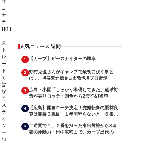
人気ニュース 週間
【カープ】ピースナイターの勝率
1
野村克也さんがキャンプで最初に説く事と
2
は…。 #谷繁元信 #古田敦也 #プロ野球
広島・小園「しっかり準備してきた」速球対
3
策が実りロッテ・朗希から2安打&1盗塁
【広島】開幕ローテ決定！先発転向の栗林良
4
吏は開幕３戦目「１年間守らないと」６番手
は森翔平
二遊間で１、２番を担った東出輝裕から3連
5
覇の原動力・田中広輔まで。カープ歴代のシ
ョートたち【後編】