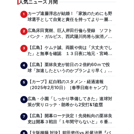
人気ニュース 月間
カープ遠藤淳志が結婚！「家族のためにも野
1
球選手として自覚と責任を持ってより一層頑
張っていきたい」
広島床田寛樹、巨人岸田行倫ら登録 ソフト
2
バンク・ガルビス、西武陽川尚将ら抹消／２
日公示
【広島】ケムナ誠、両親や街は「大丈夫でし
3
た」と無事を確認 １３日夜に地元・宮崎県
で震度５弱の地震
【広島】栗林良吏が前日の２倍約60ｍで投
4
球「加速したというのかプランより早く」自
主トレ公開
【カープ】紅白戦のスタメン・経過速報
5
（2025年2月10日）［春季日南キャンプ］
広島・小園「しっかり準備してきた」速球対
6
策が実りロッテ・朗希から2安打&1盗塁
【広島】開幕ローテ決定！先発転向の栗林良
7
吏は開幕３戦目「１年間守らないと」６番手
は森翔平
【大阪桐蔭 対決】前田悠伍vs.松尾汐恩『バ
8