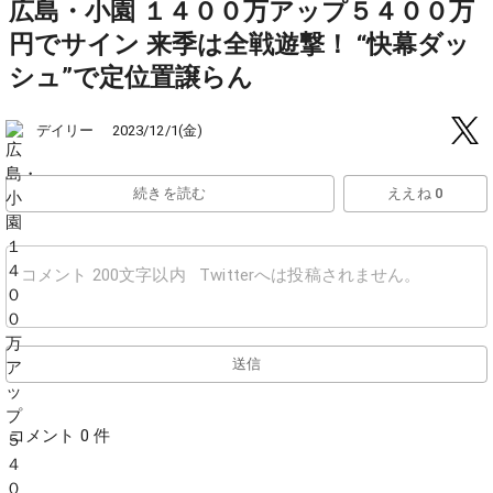
広島・小園 １４００万アップ５４００万
円でサイン 来季は全戦遊撃！ “快幕ダッ
シュ”で定位置譲らん
デイリー
2023/12/1(金)
続きを読む
ええね 0
送信
コメント 0 件