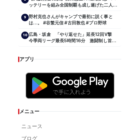
ッテリーを組み全国制覇も成し遂げた二人
が…プロの舞台で激突!!!』
野村克也さんがキャンプで最初に説く事と
9
は…。 #谷繁元信 #古田敦也 #プロ野球
広島・坂倉 「やり返せた」延長12回V撃
10
今季両リーグ最長5時間16分 激闘制し首位
を1・5差追走
アプリ
メニュー
ニュース
ブログ