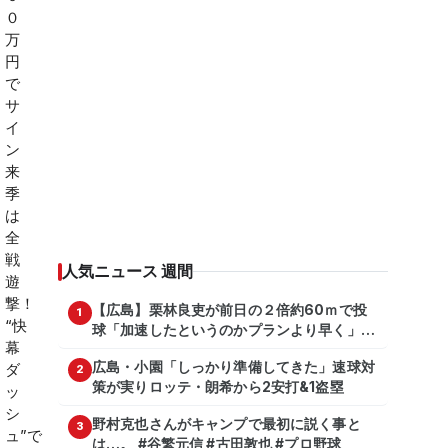
人気ニュース 週間
【広島】栗林良吏が前日の２倍約60ｍで投
1
球「加速したというのかプランより早く」自
主トレ公開
広島・小園「しっかり準備してきた」速球対
2
策が実りロッテ・朗希から2安打&1盗塁
野村克也さんがキャンプで最初に説く事と
3
は…。 #谷繁元信 #古田敦也 #プロ野球