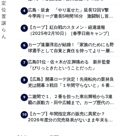
広島・坂倉 「やり返せた」延長12回V撃
4
今季両リーグ最長5時間16分 激闘制し首位
を1・5差追走
【カープ】紅白戦のスタメン・経過速報
5
（2025年2月10日）［春季日南キャンプ］
カープ遠藤淳志が結婚！「家族のためにも野
6
球選手として自覚と責任を持ってより一層頑
張っていきたい」
広島D1位・佐々木が左脚痛める 新井監督
7
「ぴりっときたということだった」
【広島】開幕ローテ決定！先発転向の栗林良
8
吏は開幕３戦目「１年間守らないと」６番手
は森翔平
二遊間で１、２番を担った東出輝裕から3連
9
覇の原動力・田中広輔まで。カープ歴代のシ
ョートたち【後編】
【カープ】年間指定席の販売に異変か？
10
2026年度分の完売発表がないまま年末を迎
える