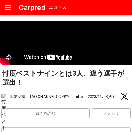
Carpred
ニュース
忖度ベストナインとは3人、違う選手が
選出！
田尾安志【TAO CHANNEL】公式YouTube
2023/11/28(火)
続きを読む
ええね 0