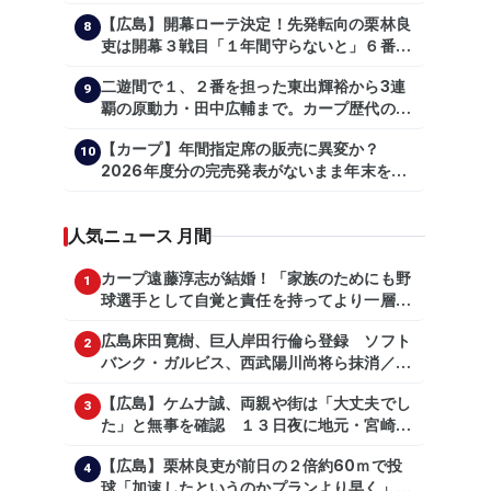
【広島】開幕ローテ決定！先発転向の栗林良
8
吏は開幕３戦目「１年間守らないと」６番手
は森翔平
二遊間で１、２番を担った東出輝裕から3連
9
覇の原動力・田中広輔まで。カープ歴代のシ
ョートたち【後編】
【カープ】年間指定席の販売に異変か？
10
2026年度分の完売発表がないまま年末を迎
える
人気ニュース 月間
カープ遠藤淳志が結婚！「家族のためにも野
1
球選手として自覚と責任を持ってより一層頑
張っていきたい」
広島床田寛樹、巨人岸田行倫ら登録 ソフト
2
バンク・ガルビス、西武陽川尚将ら抹消／２
日公示
【広島】ケムナ誠、両親や街は「大丈夫でし
3
た」と無事を確認 １３日夜に地元・宮崎県
で震度５弱の地震
【広島】栗林良吏が前日の２倍約60ｍで投
4
球「加速したというのかプランより早く」自