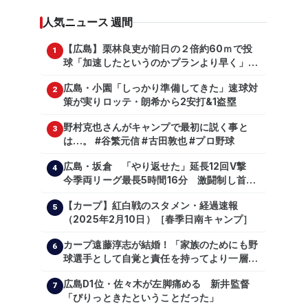
人気ニュース 週間
【広島】栗林良吏が前日の２倍約60ｍで投
1
球「加速したというのかプランより早く」自
主トレ公開
広島・小園「しっかり準備してきた」速球対
2
策が実りロッテ・朗希から2安打&1盗塁
野村克也さんがキャンプで最初に説く事と
3
は…。 #谷繁元信 #古田敦也 #プロ野球
広島・坂倉 「やり返せた」延長12回V撃
4
今季両リーグ最長5時間16分 激闘制し首位
を1・5差追走
【カープ】紅白戦のスタメン・経過速報
5
（2025年2月10日）［春季日南キャンプ］
カープ遠藤淳志が結婚！「家族のためにも野
6
球選手として自覚と責任を持ってより一層頑
張っていきたい」
広島D1位・佐々木が左脚痛める 新井監督
7
「ぴりっときたということだった」