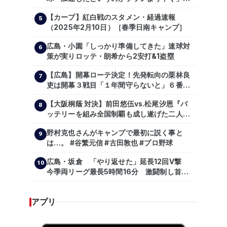
主トレ公開
【カープ】紅白戦のスタメン・経過速報
5
（2025年2月10日）［春季日南キャンプ］
広島・小園「しっかり準備してきた」速球対
6
策が実りロッテ・朗希から2安打&1盗塁
【広島】開幕ローテ決定！先発転向の栗林良
7
吏は開幕３戦目「１年間守らないと」６番手
は森翔平
【大阪桐蔭 対決】前田悠伍vs.松尾汐恩『バ
8
ッテリーを組み全国制覇も成し遂げた二人
が…プロの舞台で激突!!!』
野村克也さんがキャンプで最初に説く事と
9
は…。 #谷繁元信 #古田敦也 #プロ野球
広島・坂倉 「やり返せた」延長12回V撃
10
今季両リーグ最長5時間16分 激闘制し首位
を1・5差追走
アプリ