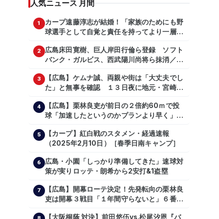
人気ニュース 月間
カープ遠藤淳志が結婚！「家族のためにも野
1
球選手として自覚と責任を持ってより一層頑
張っていきたい」
広島床田寛樹、巨人岸田行倫ら登録 ソフト
2
バンク・ガルビス、西武陽川尚将ら抹消／２
日公示
【広島】ケムナ誠、両親や街は「大丈夫でし
3
た」と無事を確認 １３日夜に地元・宮崎県
で震度５弱の地震
【広島】栗林良吏が前日の２倍約60ｍで投
4
球「加速したというのかプランより早く」自
主トレ公開
【カープ】紅白戦のスタメン・経過速報
5
（2025年2月10日）［春季日南キャンプ］
広島・小園「しっかり準備してきた」速球対
6
策が実りロッテ・朗希から2安打&1盗塁
【広島】開幕ローテ決定！先発転向の栗林良
7
吏は開幕３戦目「１年間守らないと」６番手
は森翔平
【大阪桐蔭 対決】前田悠伍vs.松尾汐恩『バ
8