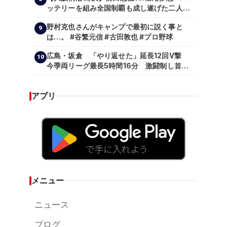
ッテリーを組み全国制覇も成し遂げた二人
が…プロの舞台で激突!!!』
野村克也さんがキャンプで最初に説く事と
9
は…。 #谷繁元信 #古田敦也 #プロ野球
広島・坂倉 「やり返せた」延長12回V撃
10
今季両リーグ最長5時間16分 激闘制し首位
を1・5差追走
アプリ
メニュー
ニュース
ブログ