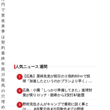
人気ニュース 週間
【広島】栗林良吏が前日の２倍約60ｍで投
1
球「加速したというのかプランより早く」自
主トレ公開
広島・小園「しっかり準備してきた」速球対
2
策が実りロッテ・朗希から2安打&1盗塁
野村克也さんがキャンプで最初に説く事と
3
は…。 #谷繁元信 #古田敦也 #プロ野球