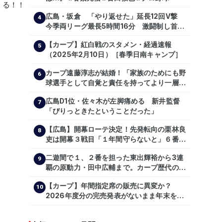
広島・坂倉 「やり返せた」延長12回V撃
4
今季両リーグ最長5時間16分 激闘制し首位
を1・5差追走
【カープ】紅白戦のスタメン・経過速報
5
（2025年2月10日）［春季日南キャンプ］
カープ遠藤淳志が結婚！「家族のためにも野
6
球選手として自覚と責任を持ってより一層頑
張っていきたい」
広島D1位・佐々木が左脚痛める 新井監督
7
「ぴりっときたということだった」
【広島】開幕ローテ決定！先発転向の栗林良
8
吏は開幕３戦目「１年間守らないと」６番手
は森翔平
二遊間で１、２番を担った東出輝裕から3連
9
覇の原動力・田中広輔まで。カープ歴代のシ
ョートたち【後編】
【カープ】年間指定席の販売に異変か？
10
2026年度分の完売発表がないまま年末を迎
える