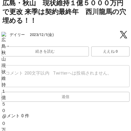
広島・秋山 現状維持１億５０００万円
で更改 来季は契約最終年 西川龍馬の穴
埋める！！
デイリー
2023/12/1(金)
続きを読む
ええね 0
送信
コメント 0 件