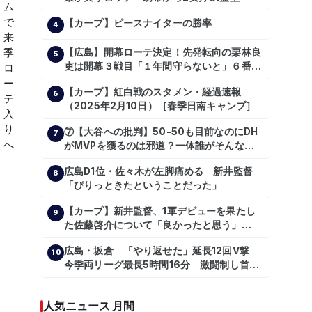
【カープ】ピースナイターの勝率
4
【広島】開幕ローテ決定！先発転向の栗林良
5
吏は開幕３戦目「１年間守らないと」６番手
は森翔平
【カープ】紅白戦のスタメン・経過速報
6
（2025年2月10日）［春季日南キャンプ］
⑦【大谷への批判】50-50も目前なのにDH
7
がMVPを獲るのは邪道？一体誰がそんな事
を言っているのか【大谷翔平】
広島D1位・佐々木が左脚痛める 新井監督
【shoheiohtani】【池田親興】【高橋慶
8
「ぴりっときたということだった」
彦】【広島東洋カープ】【プロ野球】
【カープ】新井監督、1軍デビューを果たし
9
た佐藤啓介について「良かったと思う」
（2024年6月9日）
広島・坂倉 「やり返せた」延長12回V撃
10
今季両リーグ最長5時間16分 激闘制し首位
を1・5差追走
人気ニュース 月間