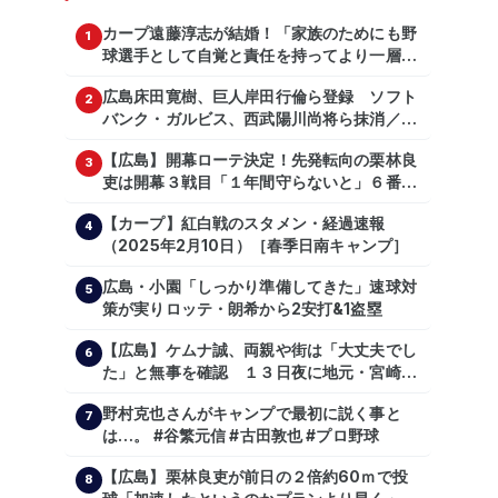
カープ遠藤淳志が結婚！「家族のためにも野
1
球選手として自覚と責任を持ってより一層頑
張っていきたい」
広島床田寛樹、巨人岸田行倫ら登録 ソフト
2
バンク・ガルビス、西武陽川尚将ら抹消／２
日公示
【広島】開幕ローテ決定！先発転向の栗林良
3
吏は開幕３戦目「１年間守らないと」６番手
は森翔平
【カープ】紅白戦のスタメン・経過速報
4
（2025年2月10日）［春季日南キャンプ］
広島・小園「しっかり準備してきた」速球対
5
策が実りロッテ・朗希から2安打&1盗塁
【広島】ケムナ誠、両親や街は「大丈夫でし
6
た」と無事を確認 １３日夜に地元・宮崎県
で震度５弱の地震
野村克也さんがキャンプで最初に説く事と
7
は…。 #谷繁元信 #古田敦也 #プロ野球
【広島】栗林良吏が前日の２倍約60ｍで投
8