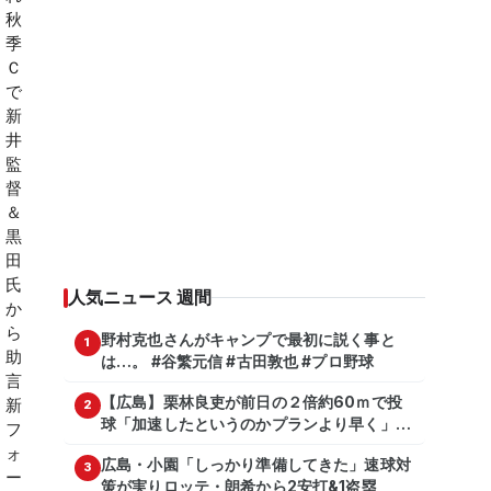
人気ニュース 週間
野村克也さんがキャンプで最初に説く事と
1
は…。 #谷繁元信 #古田敦也 #プロ野球
【広島】栗林良吏が前日の２倍約60ｍで投
2
球「加速したというのかプランより早く」自
主トレ公開
広島・小園「しっかり準備してきた」速球対
3
策が実りロッテ・朗希から2安打&1盗塁