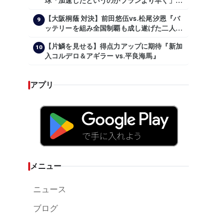
球「加速したというのかプランより早く」自
主トレ公開
【大阪桐蔭 対決】前田悠伍vs.松尾汐恩『バ
9
ッテリーを組み全国制覇も成し遂げた二人
が…プロの舞台で激突!!!』
【片鱗を見せる】得点力アップに期待『新加
10
入コルデロ＆アギラー vs.平良海馬』
アプリ
メニュー
ニュース
ブログ