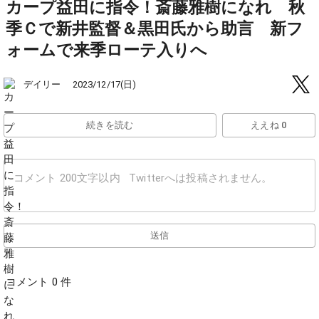
カープ益田に指令！斎藤雅樹になれ 秋
季Ｃで新井監督＆黒田氏から助言 新フ
ォームで来季ローテ入りへ
デイリー
2023/12/17(日)
続きを読む
ええね 0
送信
コメント 0 件