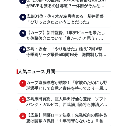
⑦【大谷への批判】50-50も目前なのにDH
7
がMVPを獲るのは邪道？一体誰がそんな事
を言っているのか【大谷翔平】
広島D1位・佐々木が左脚痛める 新井監督
【shoheiohtani】【池田親興】【高橋慶
8
「ぴりっときたということだった」
彦】【広島東洋カープ】【プロ野球】
【カープ】新井監督、1軍デビューを果たし
9
た佐藤啓介について「良かったと思う」
（2024年6月9日）
広島・坂倉 「やり返せた」延長12回V撃
10
今季両リーグ最長5時間16分 激闘制し首位
を1・5差追走
人気ニュース 月間
カープ遠藤淳志が結婚！「家族のためにも野
1
球選手として自覚と責任を持ってより一層頑
張っていきたい」
広島床田寛樹、巨人岸田行倫ら登録 ソフト
2
バンク・ガルビス、西武陽川尚将ら抹消／２
日公示
【広島】開幕ローテ決定！先発転向の栗林良
3
吏は開幕３戦目「１年間守らないと」６番手
は森翔平