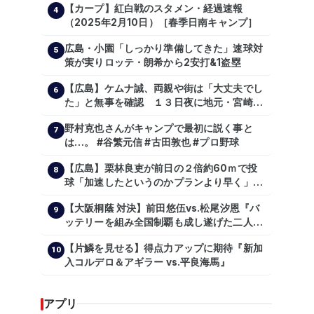
【カープ】紅白戦のスタメン・経過速報
4
（2025年2月10日）［春季日南キャンプ］
広島・小園「しっかり準備してきた」速球対
5
策が実りロッテ・朗希から2安打&1盗塁
【広島】ケムナ誠、両親や街は「大丈夫でし
6
た」と無事を確認 １３日夜に地元・宮崎県
で震度５弱の地震
野村克也さんがキャンプで最初に説く事と
7
は…。 #谷繁元信 #古田敦也 #プロ野球
【広島】栗林良吏が前日の２倍約60ｍで投
8
球「加速したというのかプランより早く」自
主トレ公開
【大阪桐蔭 対決】前田悠伍vs.松尾汐恩『バ
9
ッテリーを組み全国制覇も成し遂げた二人
が…プロの舞台で激突!!!』
【片鱗を見せる】得点力アップに期待『新加
10
入コルデロ＆アギラー vs.平良海馬』
アプリ