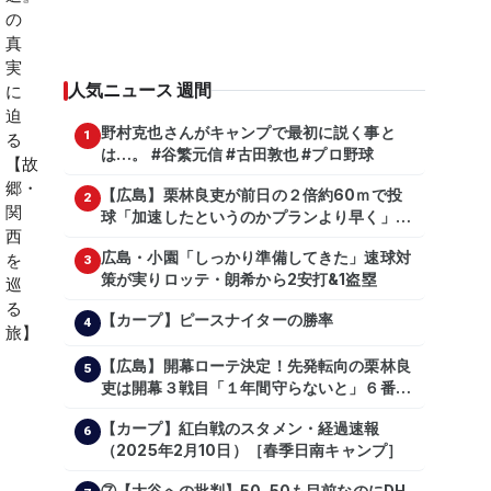
人気ニュース 週間
野村克也さんがキャンプで最初に説く事と
1
は…。 #谷繁元信 #古田敦也 #プロ野球
【広島】栗林良吏が前日の２倍約60ｍで投
2
球「加速したというのかプランより早く」自
主トレ公開
広島・小園「しっかり準備してきた」速球対
3
策が実りロッテ・朗希から2安打&1盗塁
【カープ】ピースナイターの勝率
4
【広島】開幕ローテ決定！先発転向の栗林良
5
吏は開幕３戦目「１年間守らないと」６番手
は森翔平
【カープ】紅白戦のスタメン・経過速報
6
（2025年2月10日）［春季日南キャンプ］