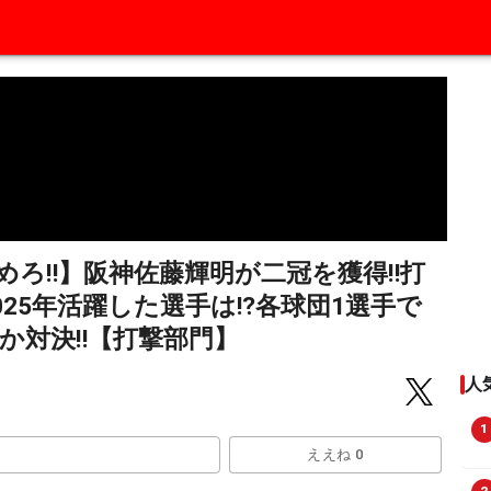
ろ‼︎】阪神佐藤輝明が二冠を獲得‼︎打
025年活躍した選手は⁉︎各球団1選手で
対決‼︎【打撃部門】
人
1
ええね 0