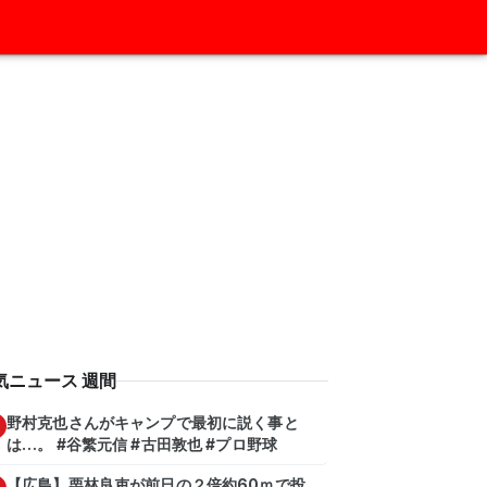
気ニュース 週間
野村克也さんがキャンプで最初に説く事と
は…。 #谷繁元信 #古田敦也 #プロ野球
【広島】栗林良吏が前日の２倍約60ｍで投