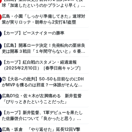
球「加速したというのかプランより早く」自
主トレ公開
広島・小園「しっかり準備してきた」速球対
策が実りロッテ・朗希から2安打&1盗塁
【カープ】ピースナイターの勝率
【広島】開幕ローテ決定！先発転向の栗林良
吏は開幕３戦目「１年間守らないと」６番手
は森翔平
【カープ】紅白戦のスタメン・経過速報
（2025年2月10日）［春季日南キャンプ］
⑦【大谷への批判】50-50も目前なのにDH
がMVPを獲るのは邪道？一体誰がそんな事
を言っているのか【大谷翔平】
広島D1位・佐々木が左脚痛める 新井監督
【shoheiohtani】【池田親興】【高橋慶
「ぴりっときたということだった」
彦】【広島東洋カープ】【プロ野球】
【カープ】新井監督、1軍デビューを果たし
た佐藤啓介について「良かったと思う」
（2024年6月9日）
広島・坂倉 「やり返せた」延長12回V撃
0