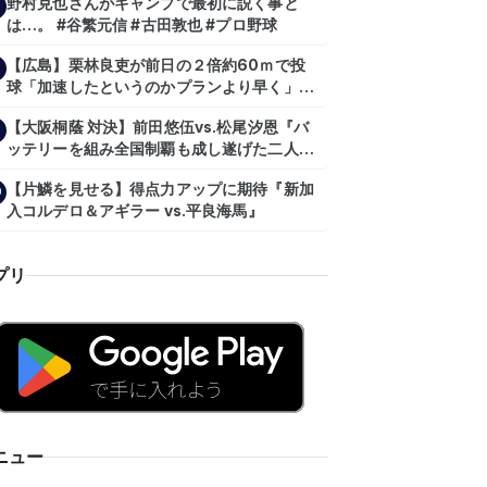
野村克也さんがキャンプで最初に説く事と
は…。 #谷繁元信 #古田敦也 #プロ野球
【広島】栗林良吏が前日の２倍約60ｍで投
球「加速したというのかプランより早く」自
主トレ公開
【大阪桐蔭 対決】前田悠伍vs.松尾汐恩『バ
ッテリーを組み全国制覇も成し遂げた二人
が…プロの舞台で激突!!!』
【片鱗を見せる】得点力アップに期待『新加
0
入コルデロ＆アギラー vs.平良海馬』
プリ
ニュー