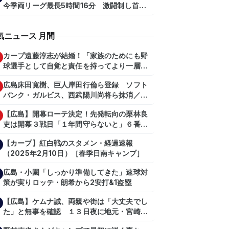
今季両リーグ最長5時間16分 激闘制し首位
を1・5差追走
気ニュース 月間
カープ遠藤淳志が結婚！「家族のためにも野
球選手として自覚と責任を持ってより一層頑
張っていきたい」
広島床田寛樹、巨人岸田行倫ら登録 ソフト
バンク・ガルビス、西武陽川尚将ら抹消／２
日公示
【広島】開幕ローテ決定！先発転向の栗林良
吏は開幕３戦目「１年間守らないと」６番手
は森翔平
【カープ】紅白戦のスタメン・経過速報
（2025年2月10日）［春季日南キャンプ］
広島・小園「しっかり準備してきた」速球対
策が実りロッテ・朗希から2安打&1盗塁
【広島】ケムナ誠、両親や街は「大丈夫でし
た」と無事を確認 １３日夜に地元・宮崎県
で震度５弱の地震