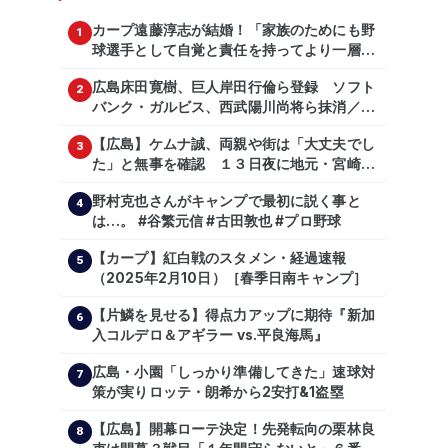
カープ遠藤淳志が結婚！「家族のためにも野
1
球選手として自覚と責任を持ってより一層頑
張っていきたい」
広島床田寛樹、巨人岸田行倫ら登録 ソフト
2
バンク・ガルビス、西武陽川尚将ら抹消／２
日公示
【広島】ケムナ誠、両親や街は「大丈夫でし
3
た」と無事を確認 １３日夜に地元・宮崎県
で震度５弱の地震
野村克也さんがキャンプで最初に説く事と
4
は…。 #谷繁元信 #古田敦也 #プロ野球
【カープ】紅白戦のスタメン・経過速報
5
（2025年2月10日）［春季日南キャンプ］
【片鱗を見せる】得点力アップに期待『新加
6
入コルデロ＆アギラー vs.平良海馬』
広島・小園「しっかり準備してきた」速球対
7
策が実りロッテ・朗希から2安打&1盗塁
【広島】開幕ローテ決定！先発転向の栗林良
8