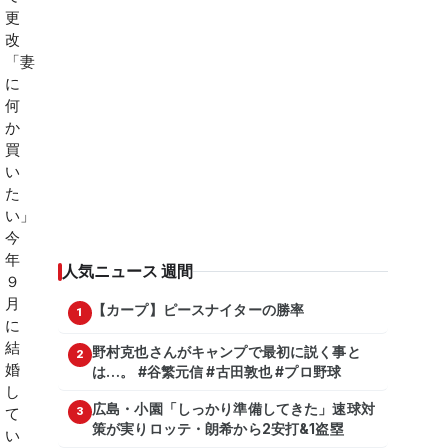
人気ニュース 週間
【カープ】ピースナイターの勝率
1
野村克也さんがキャンプで最初に説く事と
2
は…。 #谷繁元信 #古田敦也 #プロ野球
広島・小園「しっかり準備してきた」速球対
3
策が実りロッテ・朗希から2安打&1盗塁