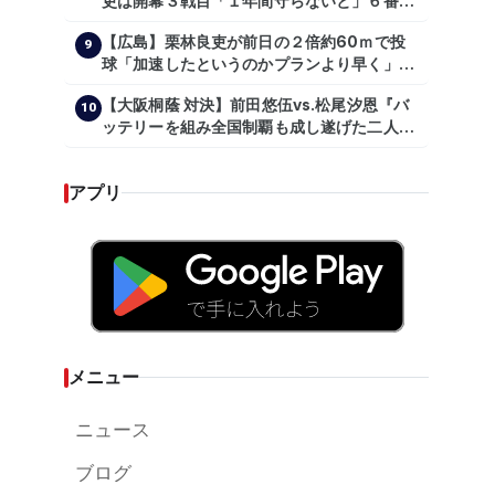
吏は開幕３戦目「１年間守らないと」６番手
は森翔平
【広島】栗林良吏が前日の２倍約60ｍで投
9
球「加速したというのかプランより早く」自
主トレ公開
【大阪桐蔭 対決】前田悠伍vs.松尾汐恩『バ
10
ッテリーを組み全国制覇も成し遂げた二人
が…プロの舞台で激突!!!』
アプリ
メニュー
ニュース
ブログ