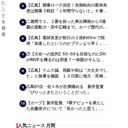
【広島】開幕ローテ決定！先発転向の栗林良
4
吏は開幕３戦目「１年間守らないと」６番手
は森翔平
二遊間で１、２番を担った東出輝裕から3連
5
覇の原動力・田中広輔まで。カープ歴代のシ
ョートたち【後編】
【広島】栗林良吏が前日の２倍約60ｍで投
6
球「加速したというのかプランより早く」自
主トレ公開
⑦【大谷への批判】50-50も目前なのにDH
7
がMVPを獲るのは邪道？一体誰がそんな事
を言っているのか【大谷翔平】
【広島】ケムナ誠、両親や街は「大丈夫でし
【shoheiohtani】【池田親興】【高橋慶
8
た」と無事を確認 １３日夜に地元・宮崎県
彦】【広島東洋カープ】【プロ野球】
で震度５弱の地震
広島D1位・佐々木が左脚痛める 新井監督
9
「ぴりっときたということだった」
【カープ】新井監督、1軍デビューを果たし
10
た佐藤啓介について「良かったと思う」
（2024年6月9日）
人気ニュース 月間