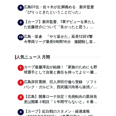
を言っているのか【大谷翔平】
広島D1位・佐々木が左脚痛める 新井監督
【shoheiohtani】【池田親興】【高橋慶
8
「ぴりっときたということだった」
彦】【広島東洋カープ】【プロ野球】
【カープ】新井監督、1軍デビューを果たし
9
た佐藤啓介について「良かったと思う」
（2024年6月9日）
広島・坂倉 「やり返せた」延長12回V撃
10
今季両リーグ最長5時間16分 激闘制し首位
を1・5差追走
人気ニュース 月間
カープ遠藤淳志が結婚！「家族のためにも野
1
球選手として自覚と責任を持ってより一層頑
張っていきたい」
広島床田寛樹、巨人岸田行倫ら登録 ソフト
2
バンク・ガルビス、西武陽川尚将ら抹消／２
日公示
【広島】開幕ローテ決定！先発転向の栗林良
3
吏は開幕３戦目「１年間守らないと」６番手
は森翔平
【カープ】紅白戦のスタメン・経過速報
4