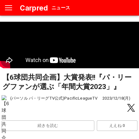
Carpred
ニュース
【6球団共同企画】大賞発表!!『パ・リー
グファンが選ぶ「年間大賞2023」』
(パーソル パ・リーグTV公式)PacificLeagueTV
2023/12/18(月)
続きを読む
ええね 0