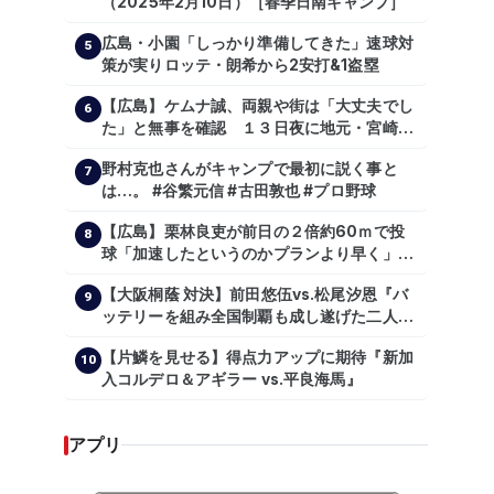
（2025年2月10日）［春季日南キャンプ］
広島・小園「しっかり準備してきた」速球対
5
策が実りロッテ・朗希から2安打&1盗塁
【広島】ケムナ誠、両親や街は「大丈夫でし
6
た」と無事を確認 １３日夜に地元・宮崎県
で震度５弱の地震
野村克也さんがキャンプで最初に説く事と
7
は…。 #谷繁元信 #古田敦也 #プロ野球
【広島】栗林良吏が前日の２倍約60ｍで投
8
球「加速したというのかプランより早く」自
主トレ公開
【大阪桐蔭 対決】前田悠伍vs.松尾汐恩『バ
9
ッテリーを組み全国制覇も成し遂げた二人
が…プロの舞台で激突!!!』
【片鱗を見せる】得点力アップに期待『新加
10
入コルデロ＆アギラー vs.平良海馬』
アプリ