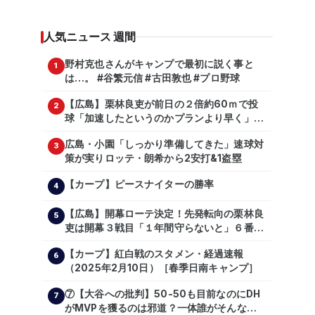
人気ニュース 週間
野村克也さんがキャンプで最初に説く事と
1
は…。 #谷繁元信 #古田敦也 #プロ野球
【広島】栗林良吏が前日の２倍約60ｍで投
2
球「加速したというのかプランより早く」自
主トレ公開
広島・小園「しっかり準備してきた」速球対
3
策が実りロッテ・朗希から2安打&1盗塁
【カープ】ピースナイターの勝率
4
【広島】開幕ローテ決定！先発転向の栗林良
5
吏は開幕３戦目「１年間守らないと」６番手
は森翔平
【カープ】紅白戦のスタメン・経過速報
6
（2025年2月10日）［春季日南キャンプ］
⑦【大谷への批判】50-50も目前なのにDH
7
がMVPを獲るのは邪道？一体誰がそんな事