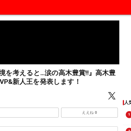
心境を考えると…涙の高木豊賞‼︎』高木豊
MVP&新人王を発表します！
人
ええね 0
1