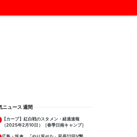
気ニュース 週間
【カープ】紅白戦のスタメン・経過速報
（2025年2月10日）［春季日南キャンプ］
広島・坂倉 「やり返せた」延長12回V撃