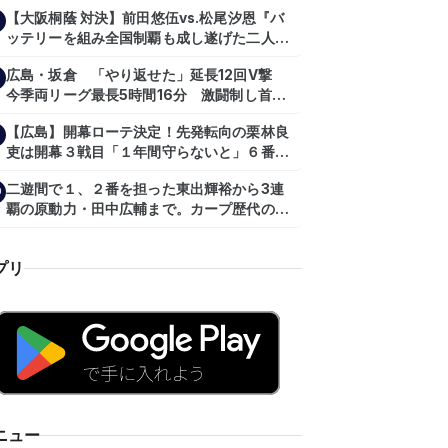
主トレ公開
【大阪桐蔭 対決】前田悠伍vs.松尾汐恩『バ
ッテリーを組み全国制覇も成し遂げた二人
が…プロの舞台で激突!!!』
広島・坂倉 「やり返せた」延長12回V撃
今季両リーグ最長5時間16分 激闘制し首位
を1・5差追走
【広島】開幕ローテ決定！先発転向の栗林良
吏は開幕３戦目「１年間守らないと」６番手
は森翔平
二遊間で１、２番を担った東出輝裕から3連
0
覇の原動力・田中広輔まで。カープ歴代のシ
ョートたち【後編】
プリ
ニュー