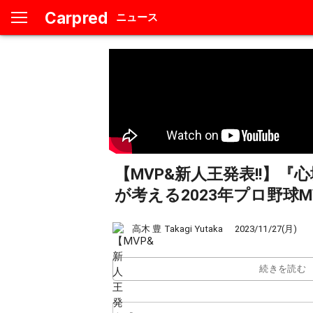
Carpred
ニュース
【MVP&新人王発表!!】『
が考える2023年プロ野球
高木 豊 Takagi Yutaka
2023/11/27(月)
続きを読む