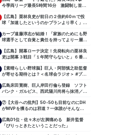
今季両リーグ最長5時間16分 激闘制し首位
を1・5差追走
【広島】栗林良吏が前日の２倍約60ｍで投
球「加速したというのかプランより早く」自
主トレ公開
カープ遠藤淳志が結婚！「家族のためにも野
球選手として自覚と責任を持ってより一層頑
張っていきたい」
【広島】開幕ローテ決定！先発転向の栗林良
吏は開幕３戦目「１年間守らないと」６番手
は森翔平
【素晴らしい野球脳】巨人・阿部慎之助監督
が寄せる期待とは？＜名球会ラジオ＞ #プロ
野球 #巨人 #ジャイアンツ #阿部慎之助 #中
広島床田寛樹、巨人岸田行倫ら登録 ソフト
山礼都 #泉口友汰 #石井琢朗 #shorts
バンク・ガルビス、西武陽川尚将ら抹消／２
日公示
⑦【大谷への批判】50-50も目前なのにDH
がMVPを獲るのは邪道？一体誰がそんな事
を言っているのか【大谷翔平】
広島D1位・佐々木が左脚痛める 新井監督
【shoheiohtani】【池田親興】【高橋慶
「ぴりっときたということだった」
彦】【広島東洋カープ】【プロ野球】