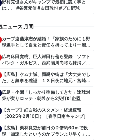
野村克也さんがキャンプで最初に説く事と
0
は…。 #谷繁元信 #古田敦也 #プロ野球
気ニュース 月間
カープ遠藤淳志が結婚！「家族のためにも野
球選手として自覚と責任を持ってより一層頑
張っていきたい」
広島床田寛樹、巨人岸田行倫ら登録 ソフト
バンク・ガルビス、西武陽川尚将ら抹消／２
日公示
【広島】ケムナ誠、両親や街は「大丈夫でし
た」と無事を確認 １３日夜に地元・宮崎県
で震度５弱の地震
広島・小園「しっかり準備してきた」速球対
策が実りロッテ・朗希から2安打&1盗塁
【カープ】紅白戦のスタメン・経過速報
（2025年2月10日）［春季日南キャンプ］
【広島】栗林良吏が前日の２倍約60ｍで投
球「加速したというのかプランより早く」自