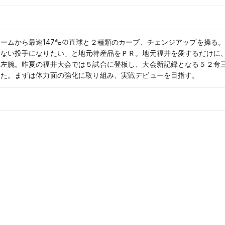
ームから最速147㌔の直球と２種類のカーブ、チェンジアップを操る
けない投手になりたい」と地元特産品をＰＲ。地元福井を愛するだけに
ー左腕。昨夏の福井大会では５試合に登板し、大会新記録となる５２奪
いた。まずは体力面の強化に取り組み、実戦デビューを目指す。