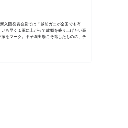
。新入団発表会見では「越前ガニが全国でも有
、いち早く１軍に上がって故郷を盛り上げたい
高
三振をマーク。甲子園出場こそ逃したものの、チ