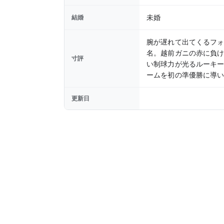
未婚
結婚
腕が遅れて出てくるフォ
名。越前ガニの赤に負
寸評
い制球力が光るルーキ
ームを初の準優勝に導
更新日