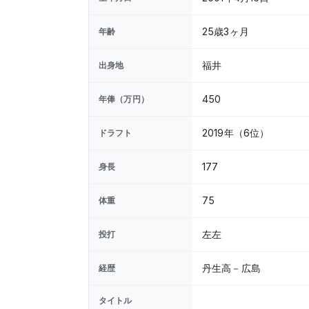
25歳3ヶ月
年齢
福井
出身地
450
年俸（万円）
2019年（6位）
ドラフト
177
身長
75
体重
左左
投打
丹生高－広島
経歴
タイトル