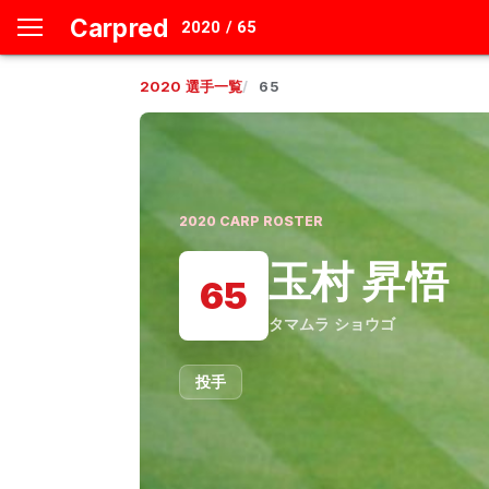
Carpred
2020 / 65
2020
選手一覧
65
2020
CARP ROSTER
玉村 昇悟
65
タマムラ ショウゴ
投手