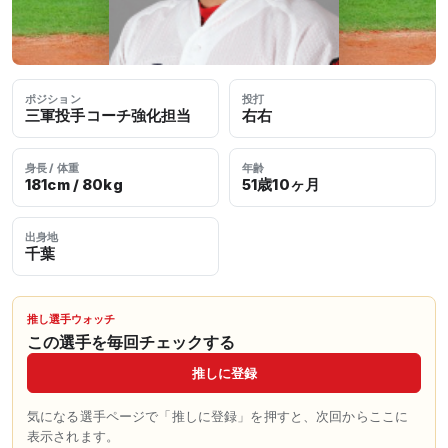
ポジション
投打
三軍投手コーチ強化担当
右右
身長 / 体重
年齢
181cm / 80kg
51歳10ヶ月
出身地
千葉
推し選手ウォッチ
この選手を毎回チェックする
推しに登録
気になる選手ページで「推しに登録」を押すと、次回からここに
表示されます。