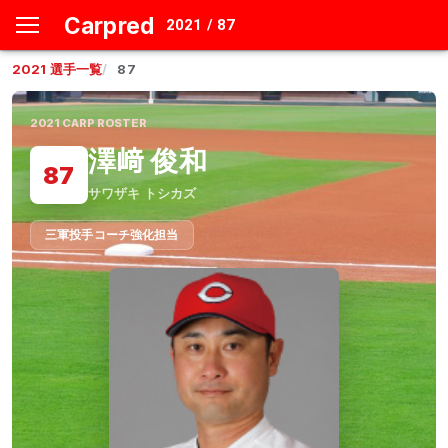
Carpred
2021 / 87
2021
選手一覧
87
2021
CARP ROSTER
澤﨑 俊和
87
サワザキ トシカズ
三軍投手コーチ強化担当