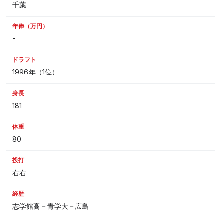
千葉
年俸（万円）
-
ドラフト
1996年（1位）
身長
181
体重
80
投打
右右
経歴
志学館高－青学大－広島