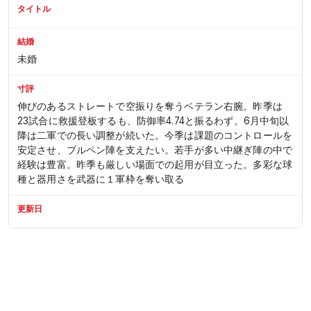
タイトル
結婚
未婚
寸評
伸びのあるストレートで空振りを奪うベテラン右腕。昨季は
23試合に救援登板するも、防御率4.74と振るわず。6月中旬以
降は二軍での長い調整が続いた。今季は課題のコントロールを
安定させ、ブルペン陣を支えたい。
若手が多い中継ぎ陣の中で
経験は豊富。昨季も厳しい場面での起用が目立った。多彩な球
種と器用さを武器に１軍枠を奪い取る
更新日