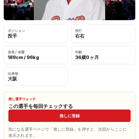
ポジション
投打
投手
右右
身長 / 体重
年齢
189cm / 96kg
36歳0ヶ月
出身地
大阪
推し選手ウォッチ
この選手を毎回チェックする
推しに登録
気になる選手ページで「推しに登録」を押すと、次回からここに
表示されます。