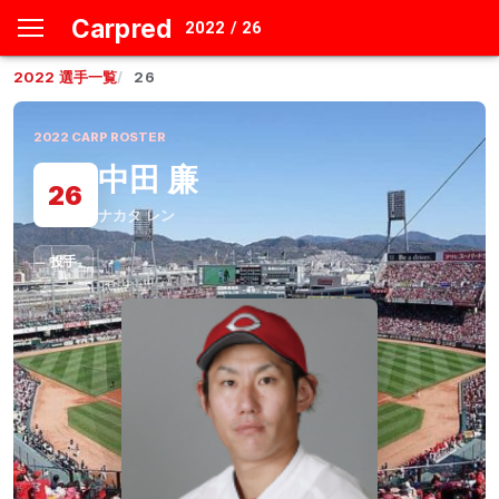
Carpred
2022 / 26
2022
選手一覧
26
2022
CARP ROSTER
中田 廉
26
ナカタ レン
投手