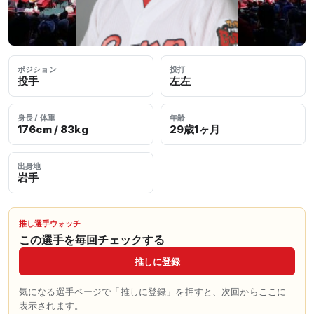
ポジション
投打
投手
左左
身長 / 体重
年齢
176cm / 83kg
29歳1ヶ月
出身地
岩手
推し選手ウォッチ
この選手を毎回チェックする
推しに登録
気になる選手ページで「推しに登録」を押すと、次回からここに
表示されます。