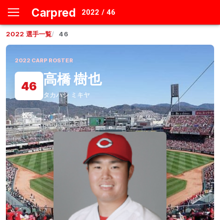
Carpred
2022 / 46
2022
選手一覧
46
2022
CARP ROSTER
高橋 樹也
46
タカハシ ミキヤ
投手