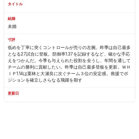
タイトル
結婚
未婚
寸評
低めを丁寧に突くコントロールが売りの左腕。昨季は自己最多
となる27試合に登板。防御率1.37を記録するなど、確かな手応
えをつかんだ。今季も与えられた役割を全うし、年間を通して
チームの勝利に貢献したい。
昨季は自己最多登板を更新。ＷＨ
ＩＰ1.14は栗林と大瀬良に次ぐチーム３位の安定感。救援でポ
ジションを確立しさらなる飛躍を期す
更新日