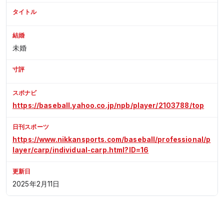
タイトル
結婚
未婚
寸評
スポナビ
https://baseball.yahoo.co.jp/npb/player/2103788/top
日刊スポーツ
https://www.nikkansports.com/baseball/professional/p
layer/carp/individual-carp.html?ID=16
更新日
2025年2月11日