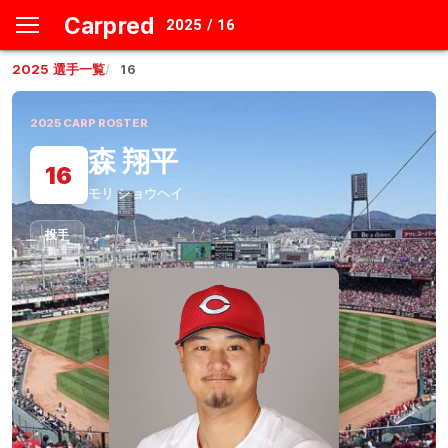
Carpred
2025 / 16
2025
選手一覧
16
2025
CARP ROSTER
森 翔平
16
モリ ショウヘイ
投手