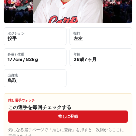
ポジション
投打
投手
左左
身長 / 体重
年齢
177cm / 82kg
28歳7ヶ月
出身地
鳥取
推し選手ウォッチ
この選手を毎回チェックする
推しに登録
気になる選手ページで「推しに登録」を押すと、次回からここに
表示されます。