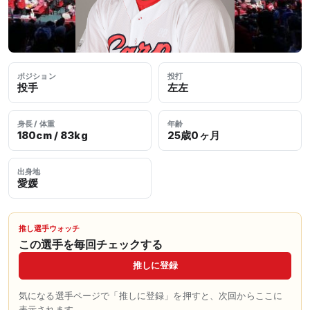
ポジション
投打
投手
左左
身長 / 体重
年齢
180cm / 83kg
25歳0ヶ月
出身地
愛媛
推し選手ウォッチ
この選手を毎回チェックする
推しに登録
気になる選手ページで「推しに登録」を押すと、次回からここに
表示されます。