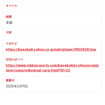
タイトル
結婚
未婚
寸評
スポナビ
https://baseball.yahoo.co.jp/npb/player/1950429/top
日刊スポーツ
https://www.nikkansports.com/baseball/professional/p
layer/carp/individual-carp.html?ID=22
更新日
2025年2月11日