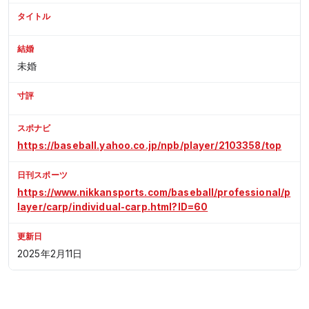
タイトル
結婚
未婚
寸評
スポナビ
https://baseball.yahoo.co.jp/npb/player/2103358/top
日刊スポーツ
https://www.nikkansports.com/baseball/professional/p
layer/carp/individual-carp.html?ID=60
更新日
2025年2月11日