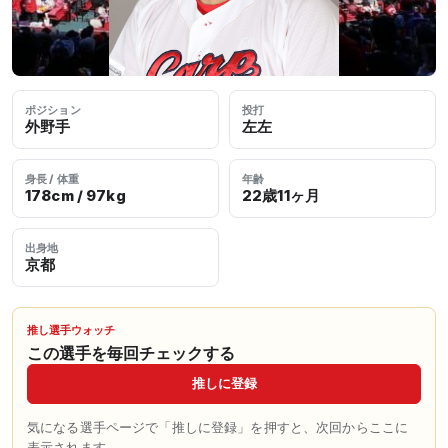
ポジション
投打
外野手
左左
身長 / 体重
年齢
178cm / 97kg
22歳11ヶ月
出身地
京都
推し選手ウォッチ
この選手を毎回チェックする
推しに登録
気になる選手ページで「推しに登録」を押すと、次回からここに
表示されます。