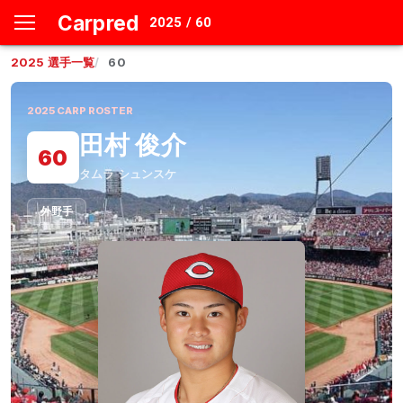
Carpred
2025 / 60
2025
選手一覧
60
2025
CARP ROSTER
田村 俊介
60
タムラ シュンスケ
外野手