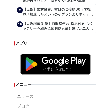
策が実りロッテ・朗希から2安打&1盗塁
【広島】栗林良吏が前日の２倍約60ｍで投
9
球「加速したというのかプランより早く」自
主トレ公開
【大阪桐蔭 対決】前田悠伍vs.松尾汐恩『バ
10
ッテリーを組み全国制覇も成し遂げた二人
が…プロの舞台で激突!!!』
アプリ
メニュー
ニュース
ブログ