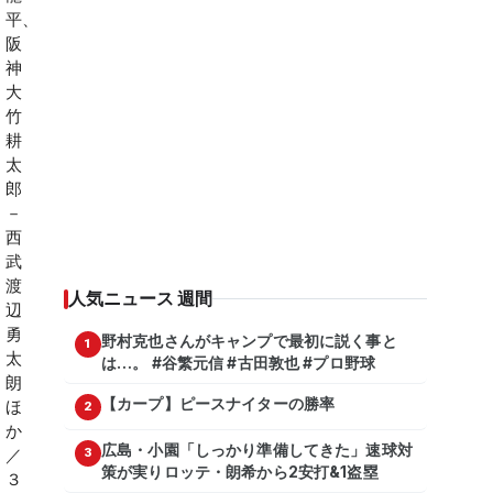
人気ニュース 週間
野村克也さんがキャンプで最初に説く事と
1
は…。 #谷繁元信 #古田敦也 #プロ野球
【カープ】ピースナイターの勝率
2
広島・小園「しっかり準備してきた」速球対
3
策が実りロッテ・朗希から2安打&1盗塁