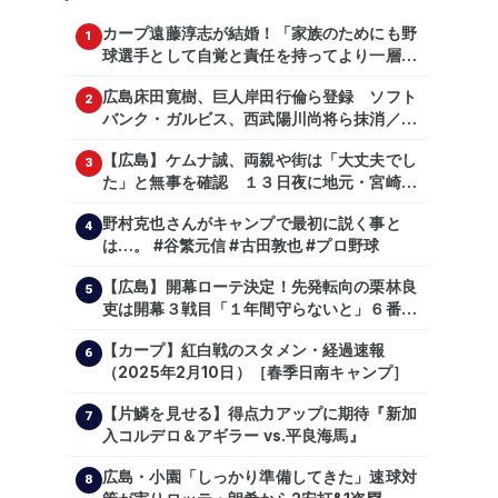
カープ遠藤淳志が結婚！「家族のためにも野
1
球選手として自覚と責任を持ってより一層頑
張っていきたい」
広島床田寛樹、巨人岸田行倫ら登録 ソフト
2
バンク・ガルビス、西武陽川尚将ら抹消／２
日公示
【広島】ケムナ誠、両親や街は「大丈夫でし
3
た」と無事を確認 １３日夜に地元・宮崎県
で震度５弱の地震
野村克也さんがキャンプで最初に説く事と
4
は…。 #谷繁元信 #古田敦也 #プロ野球
【広島】開幕ローテ決定！先発転向の栗林良
5
吏は開幕３戦目「１年間守らないと」６番手
は森翔平
【カープ】紅白戦のスタメン・経過速報
6
（2025年2月10日）［春季日南キャンプ］
【片鱗を見せる】得点力アップに期待『新加
7
入コルデロ＆アギラー vs.平良海馬』
広島・小園「しっかり準備してきた」速球対
8