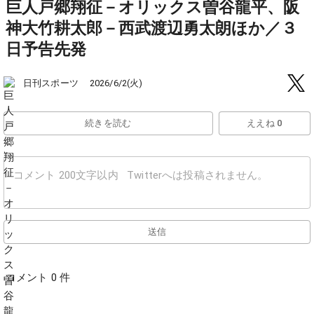
巨人戸郷翔征－オリックス曽谷龍平、阪
神大竹耕太郎－西武渡辺勇太朗ほか／３
日予告先発
日刊スポーツ
2026/6/2(火)
続きを読む
ええね 0
送信
コメント 0 件