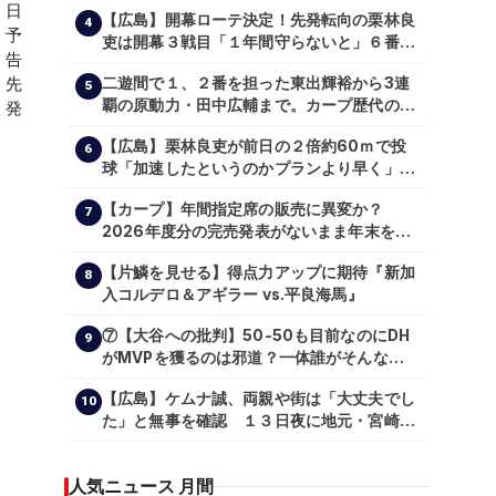
【広島】開幕ローテ決定！先発転向の栗林良
4
吏は開幕３戦目「１年間守らないと」６番手
は森翔平
二遊間で１、２番を担った東出輝裕から3連
5
覇の原動力・田中広輔まで。カープ歴代のシ
ョートたち【後編】
【広島】栗林良吏が前日の２倍約60ｍで投
6
球「加速したというのかプランより早く」自
主トレ公開
【カープ】年間指定席の販売に異変か？
7
2026年度分の完売発表がないまま年末を迎
える
【片鱗を見せる】得点力アップに期待『新加
8
入コルデロ＆アギラー vs.平良海馬』
⑦【大谷への批判】50-50も目前なのにDH
9
がMVPを獲るのは邪道？一体誰がそんな事
を言っているのか【大谷翔平】
【広島】ケムナ誠、両親や街は「大丈夫でし
【shoheiohtani】【池田親興】【高橋慶
10
た」と無事を確認 １３日夜に地元・宮崎県
彦】【広島東洋カープ】【プロ野球】
で震度５弱の地震
人気ニュース 月間