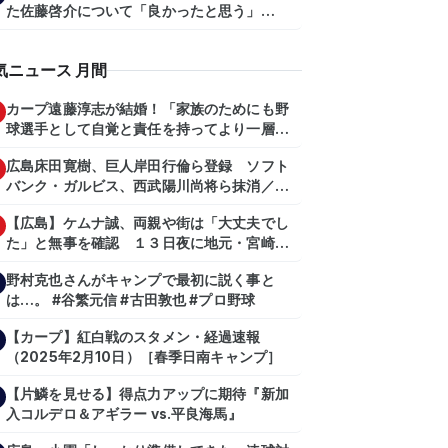
た佐藤啓介について「良かったと思う」
（2024年6月9日）
気ニュース 月間
カープ遠藤淳志が結婚！「家族のためにも野
球選手として自覚と責任を持ってより一層頑
張っていきたい」
広島床田寛樹、巨人岸田行倫ら登録 ソフト
バンク・ガルビス、西武陽川尚将ら抹消／２
日公示
【広島】ケムナ誠、両親や街は「大丈夫でし
た」と無事を確認 １３日夜に地元・宮崎県
で震度５弱の地震
野村克也さんがキャンプで最初に説く事と
は…。 #谷繁元信 #古田敦也 #プロ野球
【カープ】紅白戦のスタメン・経過速報
（2025年2月10日）［春季日南キャンプ］
【片鱗を見せる】得点力アップに期待『新加
入コルデロ＆アギラー vs.平良海馬』