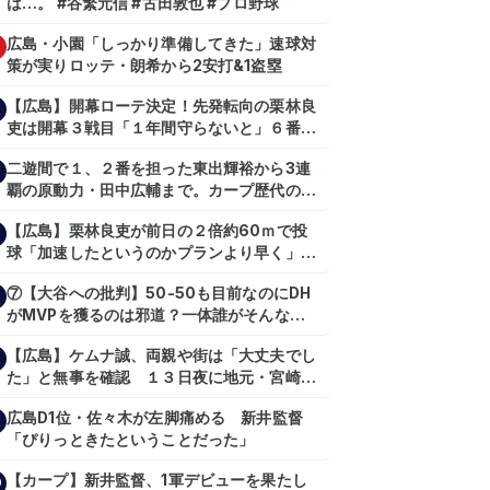
は…。 #谷繁元信 #古田敦也 #プロ野球
広島・小園「しっかり準備してきた」速球対
策が実りロッテ・朗希から2安打&1盗塁
【広島】開幕ローテ決定！先発転向の栗林良
吏は開幕３戦目「１年間守らないと」６番手
は森翔平
二遊間で１、２番を担った東出輝裕から3連
覇の原動力・田中広輔まで。カープ歴代のシ
ョートたち【後編】
【広島】栗林良吏が前日の２倍約60ｍで投
球「加速したというのかプランより早く」自
主トレ公開
⑦【大谷への批判】50-50も目前なのにDH
がMVPを獲るのは邪道？一体誰がそんな事
を言っているのか【大谷翔平】
【広島】ケムナ誠、両親や街は「大丈夫でし
【shoheiohtani】【池田親興】【高橋慶
た」と無事を確認 １３日夜に地元・宮崎県
彦】【広島東洋カープ】【プロ野球】
で震度５弱の地震
広島D1位・佐々木が左脚痛める 新井監督
「ぴりっときたということだった」
【カープ】新井監督、1軍デビューを果たし
0