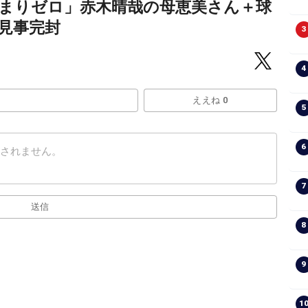
まりゼロ」赤木晴哉の母恵美さん＋球
見事完封
3
4
ええね 0
5
6
7
送信
8
9
1