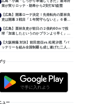
広島・小園「しっかり準備してきた」速球対
策が実りロッテ・朗希から2安打&1盗塁
【広島】開幕ローテ決定！先発転向の栗林良
吏は開幕３戦目「１年間守らないと」６番手
は森翔平
【広島】栗林良吏が前日の２倍約60ｍで投
球「加速したというのかプランより早く」自
主トレ公開
【大阪桐蔭 対決】前田悠伍vs.松尾汐恩『バ
0
ッテリーを組み全国制覇も成し遂げた二人
が…プロの舞台で激突!!!』
プリ
ニュー