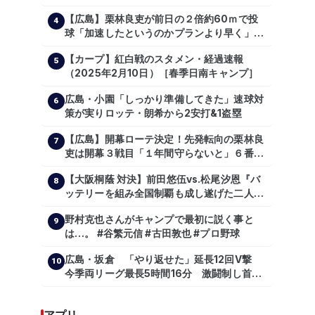
で震度５弱の地震
【広島】栗林良吏が前日の２倍約60ｍで投
4
球「加速したというのかプランより早く」自
主トレ公開
【カープ】紅白戦のスタメン・経過速報
5
（2025年2月10日）［春季日南キャンプ］
広島・小園「しっかり準備してきた」速球対
6
策が実りロッテ・朗希から2安打&1盗塁
【広島】開幕ローテ決定！先発転向の栗林良
7
吏は開幕３戦目「１年間守らないと」６番手
は森翔平
【大阪桐蔭 対決】前田悠伍vs.松尾汐恩『バ
8
ッテリーを組み全国制覇も成し遂げた二人
が…プロの舞台で激突!!!』
野村克也さんがキャンプで最初に説く事と
9
は…。 #谷繁元信 #古田敦也 #プロ野球
広島・坂倉 「やり返せた」延長12回V撃
10
今季両リーグ最長5時間16分 激闘制し首位
を1・5差追走