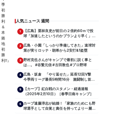
人気ニュース 週間
【広島】栗林良吏が前日の２倍約60ｍで投
1
球「加速したというのかプランより早く」自
主トレ公開
広島・小園「しっかり準備してきた」速球対
2
策が実りロッテ・朗希から2安打&1盗塁
野村克也さんがキャンプで最初に説く事と
3
は…。 #谷繁元信 #古田敦也 #プロ野球
広島・坂倉 「やり返せた」延長12回V撃
4
今季両リーグ最長5時間16分 激闘制し首位
を1・5差追走
【カープ】紅白戦のスタメン・経過速報
5
（2025年2月10日）［春季日南キャンプ］
カープ遠藤淳志が結婚！「家族のためにも野
6
球選手として自覚と責任を持ってより一層頑
張っていきたい」