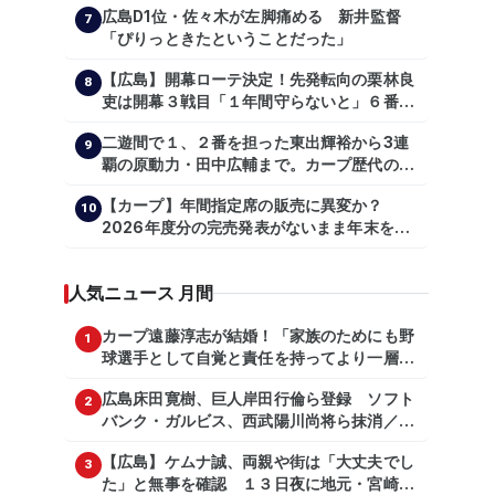
広島D1位・佐々木が左脚痛める 新井監督
7
「ぴりっときたということだった」
【広島】開幕ローテ決定！先発転向の栗林良
8
吏は開幕３戦目「１年間守らないと」６番手
は森翔平
二遊間で１、２番を担った東出輝裕から3連
9
覇の原動力・田中広輔まで。カープ歴代のシ
ョートたち【後編】
【カープ】年間指定席の販売に異変か？
10
2026年度分の完売発表がないまま年末を迎
える
人気ニュース 月間
カープ遠藤淳志が結婚！「家族のためにも野
1
球選手として自覚と責任を持ってより一層頑
張っていきたい」
広島床田寛樹、巨人岸田行倫ら登録 ソフト
2
バンク・ガルビス、西武陽川尚将ら抹消／２
日公示
【広島】ケムナ誠、両親や街は「大丈夫でし
3
た」と無事を確認 １３日夜に地元・宮崎県