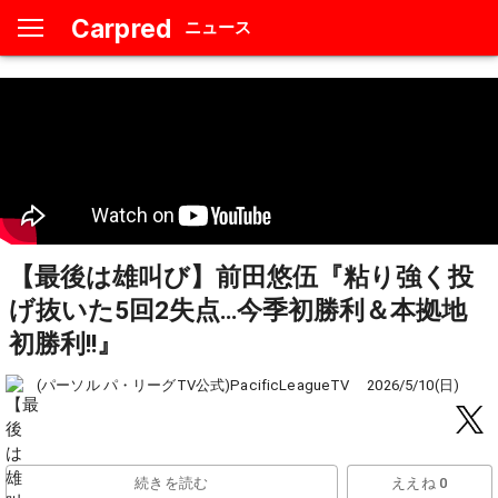
Carpred
ニュース
【最後は雄叫び】前田悠伍『粘り強く投
げ抜いた5回2失点…今季初勝利＆本拠地
初勝利!!』
(パーソル パ・リーグTV公式)PacificLeagueTV
2026/5/10(日)
続きを読む
ええね 0