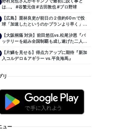
野村克也さんがキャンプで最初に説く事と
は…。 #谷繁元信 #古田敦也 #プロ野球
【広島】栗林良吏が前日の２倍約60ｍで投
球「加速したというのかプランより早く」自
主トレ公開
【大阪桐蔭 対決】前田悠伍vs.松尾汐恩『バ
ッテリーを組み全国制覇も成し遂げた二人
が…プロの舞台で激突!!!』
【片鱗を見せる】得点力アップに期待『新加
0
入コルデロ＆アギラー vs.平良海馬』
プリ
ニュー