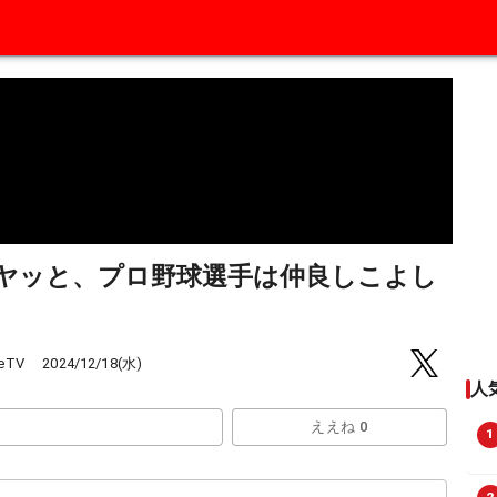
ヤッと、プロ野球選手は仲良しこよし
eTV
2024/12/18(水)
人
ええね 0
1