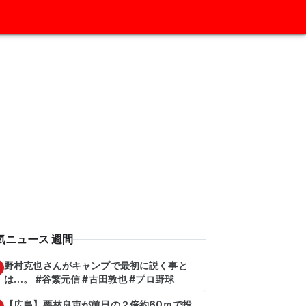
気ニュース 週間
野村克也さんがキャンプで最初に説く事と
は…。 #谷繁元信 #古田敦也 #プロ野球
【広島】栗林良吏が前日の２倍約60ｍで投