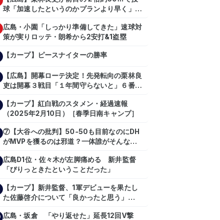
球「加速したというのかプランより早く」自
主トレ公開
広島・小園「しっかり準備してきた」速球対
策が実りロッテ・朗希から2安打&1盗塁
【カープ】ピースナイターの勝率
【広島】開幕ローテ決定！先発転向の栗林良
吏は開幕３戦目「１年間守らないと」６番手
は森翔平
【カープ】紅白戦のスタメン・経過速報
（2025年2月10日）［春季日南キャンプ］
⑦【大谷への批判】50-50も目前なのにDH
がMVPを獲るのは邪道？一体誰がそんな事
を言っているのか【大谷翔平】
広島D1位・佐々木が左脚痛める 新井監督
【shoheiohtani】【池田親興】【高橋慶
「ぴりっときたということだった」
彦】【広島東洋カープ】【プロ野球】
【カープ】新井監督、1軍デビューを果たし
た佐藤啓介について「良かったと思う」
（2024年6月9日）
広島・坂倉 「やり返せた」延長12回V撃
0