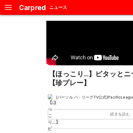
Carpred
ニュース
【ほっこり…】ピタッとニ
【珍プレー】
(パーソル パ・リーグTV公式)PacificLeagu
続きを読む