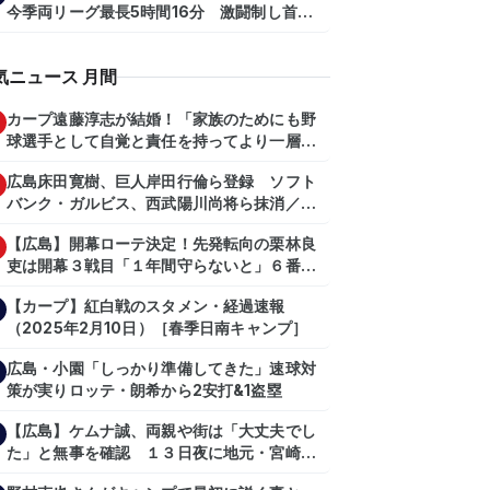
今季両リーグ最長5時間16分 激闘制し首位
を1・5差追走
気ニュース 月間
カープ遠藤淳志が結婚！「家族のためにも野
球選手として自覚と責任を持ってより一層頑
張っていきたい」
広島床田寛樹、巨人岸田行倫ら登録 ソフト
バンク・ガルビス、西武陽川尚将ら抹消／２
日公示
【広島】開幕ローテ決定！先発転向の栗林良
吏は開幕３戦目「１年間守らないと」６番手
は森翔平
【カープ】紅白戦のスタメン・経過速報
（2025年2月10日）［春季日南キャンプ］
広島・小園「しっかり準備してきた」速球対
策が実りロッテ・朗希から2安打&1盗塁
【広島】ケムナ誠、両親や街は「大丈夫でし
た」と無事を確認 １３日夜に地元・宮崎県
で震度５弱の地震