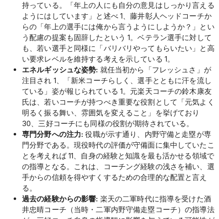
持っている。「年上の人にも自分の意見はしっかり言える
ようにはしています」と述べ 1、藤井彰人ヘッドコーチか
らの「年上の選手には俺から言うようにしようか？」とい
う配慮の提案も固辞したという 1。ベテラン選手に対して
も、若い選手と同様に「バリバリやってもらいたい」と高
い要求レベルを維持する考えを示している 1。
エネルギッシュな姿勢:
就任当初から「フレッシュさ」が
注目され 1、「新米コーチらしく、選手とともに汗を流し
ている」姿が報じられている 1。元楽天コーチの鈴木康友
氏は、若いコーチが持つべき重要な役割として「元気よく
明るく振る舞い、雰囲気を変えること」を挙げており
30、三好コーチにも同様の役割が期待されている。
専門分野への注力:
役職が示す通り、内野守備と走塁が専
門分野である。現役時代の評価が守備面に集中していたこ
とを考えれば 11、自身の経験と知識を最も活かせる領域で
の指導となる。これは、コーチング経験の浅さを補い、選
手からの信頼を得やすくするための合理的な配置と言え
る。
過去の経験からの影響:
楽天の二軍時代に指導を受けた酒
井忠晴コーチ（当時・二軍内野守備走塁コーチ）の指導法