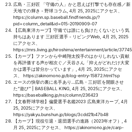
広島・三好匠 「守備の人」かと思えば打撃でも存在感／新
天地での輝き - 野球コラム, 4月 25, 2025にアクセス、
https://column.sp.baseball.findfriends.jp/?
pid=column_detail&id=015-20190909-07
【広島東洋カープ】守備では誰にも負けたくないという気
持ちはあります 三好匠選手 - リビングWeb, 4月 25, 2025
にアクセス、
https://mrs.living.jp/hiroshima/entertainment/article/3774
【カープ】ファンから中崎翔太投手のはかりしれない貢献
を再評価する声が相次ぐ／天谷さん「抑えがどれだけ大変
かは選手は皆分かっています」, 4月 25, 2025にアクセ
ス、
https://akinomono.jp/blog-entry-15872.html?sp
エースの快挙の裏に名手あり…広島・三好匠を開眼させ
た“遊び” | BASEBALL KING, 4月 25, 2025にアクセス、
https://baseballking.jp/ns/column/236423
【文春野球学校】偏愛選手名鑑2023 広島東洋カープ, 4月
25, 2025にアクセス、
https://yakyu.bunshun.jp/blogs/3cdd21b47b48
【カープ】現役引退・退団選手の進路（2023年オフ）, 4
月 25, 2025にアクセス、
https://akinomono.jp/e/carp-