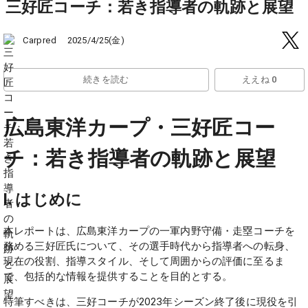
三好匠コーチ：若き指導者の軌跡と展望
2025/4/25(金)
Carpred
続きを読む
ええね 0
広島東洋カープ・三好匠コー
チ：若き指導者の軌跡と展望
I. はじめに
本レポートは、広島東洋カープの一軍内野守備・走塁コーチを
務める三好匠氏について、その選手時代から指導者への転身、
現在の役割、指導スタイル、そして周囲からの評価に至るま
で、包括的な情報を提供することを目的とする。
特筆すべきは、三好コーチが2023年シーズン終了後に現役を引