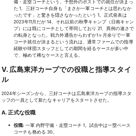
備・走塁コーチという、予想外のポストでの就任が決まっ
た 1。三好コーチ自身も「まさか一軍コーチとは思わなか
ったです」と驚きを隠さなかったという 1。正式発表は
2023年11月だが 14、それ以前の秋季キャンプ（日南キャン
プ）には既にコーチとして帯同しており 21、異例の速さで
の転身となった。戦力外通告からわずか1ヶ月余りで一軍
コーチ就任が決まるという流れは、通常ファームでの指導
経験や球団スタッフとしての期間を経るケースが多い中
で、極めて稀なケースと言える。
V. 広島東洋カープでの役職と指導スタイ
ル
2024年シーズンから、三好コーチは広島東洋カープの指導スタ
ッフの一員として新たなキャリアをスタートさせた。
A. 正式な役職
役職:
一軍 内野守備・走塁コーチ 1。試合中は一塁ベース
コーチも務める 30。