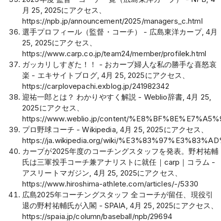
月 25, 2025にアクセス、
https://npb.jp/announcement/2025/managers_c.html
選手プロフィール（監督・コーチ） - 広島東洋カープ, 4月
25, 2025にアクセス、
https://www.carp.co.jp/team24/member/profilek.html
ガッカリしすぎた！！ - おカープ婦人な私の勝手な喜怒哀
楽 - エキサイトブログ, 4月 25, 2025にアクセス、
https://carplovepachi.exblog.jp/241982342
迎祐一郎とは？ わかりやすく解説 - Weblio辞書, 4月 25,
2025にアクセス、
https://www.weblio.jp/content/%E8%BF%8E%E7
プロ野球コーチ - Wikipedia, 4月 25, 2025にアクセス、
https://ja.wikipedia.org/wiki/%E3%83%97%E
カープが2025年度のコーチングスタッフを発表。野村祐輔
氏は三軍投手コーチ兼アナリストに就任｜carp｜コラム -
アスリートマガジン, 4月 25, 2025にアクセス、
https://www.hiroshima-athlete.com/articles/-/5330
広島2025年コーチングスタッフ 全コーチが留任、現役引
退の野村祐輔氏が入閣 - SPAIA, 4月 25, 2025にアクセス、
https://spaia.jp/column/baseball/npb/29694