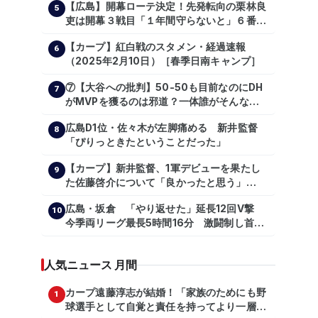
【広島】開幕ローテ決定！先発転向の栗林良
5
吏は開幕３戦目「１年間守らないと」６番手
は森翔平
【カープ】紅白戦のスタメン・経過速報
6
（2025年2月10日）［春季日南キャンプ］
⑦【大谷への批判】50-50も目前なのにDH
7
がMVPを獲るのは邪道？一体誰がそんな事
を言っているのか【大谷翔平】
広島D1位・佐々木が左脚痛める 新井監督
【shoheiohtani】【池田親興】【高橋慶
8
「ぴりっときたということだった」
彦】【広島東洋カープ】【プロ野球】
【カープ】新井監督、1軍デビューを果たし
9
た佐藤啓介について「良かったと思う」
（2024年6月9日）
広島・坂倉 「やり返せた」延長12回V撃
10
今季両リーグ最長5時間16分 激闘制し首位
を1・5差追走
人気ニュース 月間
カープ遠藤淳志が結婚！「家族のためにも野
1
球選手として自覚と責任を持ってより一層頑