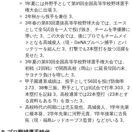
1年夏には外野手として第91回全国高等学校野球選手
権大会に出場 3。
2年秋から投手を兼任 3。
3年春の第83回選抜高等学校野球大会では、エース
として全5試合を一人で投げ抜き、チームを準優勝に
導いた 3。この大会では、後にプロでもチームメイ
トとなる髙城俊人（現・DeNAブルペン捕手）とバ
ッテリーを組んだ 3。打撃でも2本塁打を放つ活躍を
見せた 3。
3年夏の第93回全国高等学校野球選手権大会では、
初戦（2回戦）で関西高校（岡山）に延長12回の末、
サヨナラ負けを喫した 3。
甲子園通算成績は、投手として56回を投げ防御率
2.73、38奪三振。野手としては9試合で打率.303、2
本塁打を記録 3。高校通算では22本塁打（23本とす
る資料もある 11）を放った 3。
高校時代の同期には児玉龍也、髙城俊人、1学年先輩
に榎本葵、2学年先輩に河野元貴、1学年後輩に古長
拓（現・福島レッドホープス監督）などがいる 3。