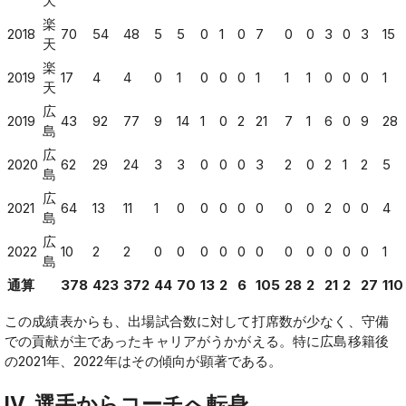
天
楽
2018
70
54
48
5
5
0
1
0
7
0
0
3
0
3
15
天
楽
2019
17
4
4
0
1
0
0
0
1
1
1
0
0
0
1
天
広
2019
43
92
77
9
14
1
0
2
21
7
1
6
0
9
28
島
広
2020
62
29
24
3
3
0
0
0
3
2
0
2
1
2
5
島
広
2021
64
13
11
1
0
0
0
0
0
0
0
2
0
0
4
島
広
2022
10
2
2
0
0
0
0
0
0
0
0
0
0
0
1
島
通算
378
423
372
44
70
13
2
6
105
28
2
21
2
27
110
この成績表からも、出場試合数に対して打席数が少なく、守備
での貢献が主であったキャリアがうかがえる。特に広島移籍後
の2021年、2022年はその傾向が顕著である。
IV. 選手からコーチへ転身