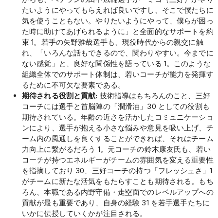
たいようにやってもらえれば良いですし、そこで僕たちに
気を使うこともない。やりたいようにやって、僕らが困っ
た時に助けてあげられるように」と全面的なサポートを約
束 1。若手の矢野雅哉選手も、現役時代からの親交に触
れ、「いろんな話もできるので、関わりやすい。今までに
ない感覚」と、良好な関係性を語っている 1。このような
組織全体でのサポート体制は、若いコーチが能力を発揮す
るために不可欠な要素である。
期待される役割と貢献:
技術指導はもちろんのこと、三好
コーチには選手と首脳陣の「潤滑油」30 としての役割も
期待されている。年齢の近さを活かしたコミュニケーショ
ンにより、選手が抱える小さな悩みや意見を吸い上げ、チ
ーム内の風通しを良くすることができれば、それはチーム
力向上に繋がるだろう 1。元コーチの鈴木康友氏も、若い
コーチが持つエネルギーがチームの雰囲気を変える重要性
を指摘しており 30、三好コーチの持つ「フレッシュさ」1
がチームに新たな活気をもたらすことも期待される。もち
ろん、本職である内野守備・走塁面でのレベルアップへの
貢献が最も重要であり、自身の経験 31 を若手選手たちに
いかに伝授していくかが注目される。