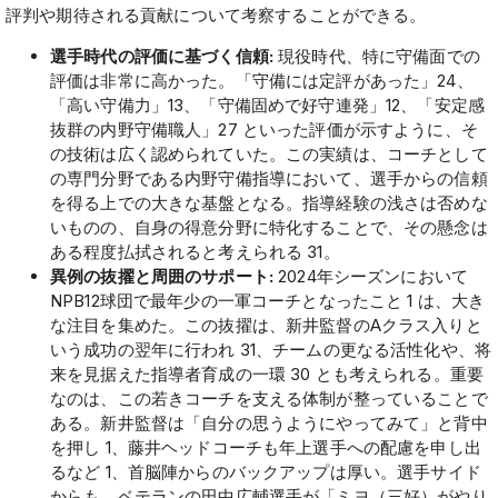
評判や期待される貢献について考察することができる。
選手時代の評価に基づく信頼:
現役時代、特に守備面での
評価は非常に高かった。「守備には定評があった」24、
「高い守備力」13、「守備固めで好守連発」12、「安定感
抜群の内野守備職人」27 といった評価が示すように、そ
の技術は広く認められていた。この実績は、コーチとして
の専門分野である内野守備指導において、選手からの信頼
を得る上での大きな基盤となる。指導経験の浅さは否めな
いものの、自身の得意分野に特化することで、その懸念は
ある程度払拭されると考えられる 31。
異例の抜擢と周囲のサポート:
2024年シーズンにおいて
NPB12球団で最年少の一軍コーチとなったこと 1 は、大き
な注目を集めた。この抜擢は、新井監督のAクラス入りと
いう成功の翌年に行われ 31、チームの更なる活性化や、将
来を見据えた指導者育成の一環 30 とも考えられる。重要
なのは、この若きコーチを支える体制が整っていることで
ある。新井監督は「自分の思うようにやってみて」と背中
を押し 1、藤井ヘッドコーチも年上選手への配慮を申し出
るなど 1、首脳陣からのバックアップは厚い。選手サイド
からも、ベテランの田中広輔選手が「ミヨ（三好）がやり