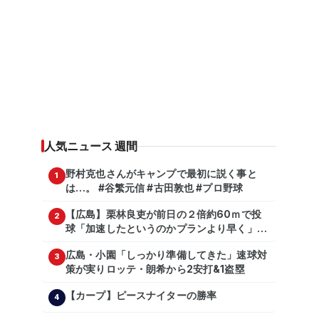
人気ニュース 週間
野村克也さんがキャンプで最初に説く事と
1
は…。 #谷繁元信 #古田敦也 #プロ野球
【広島】栗林良吏が前日の２倍約60ｍで投
2
球「加速したというのかプランより早く」自
主トレ公開
広島・小園「しっかり準備してきた」速球対
3
策が実りロッテ・朗希から2安打&1盗塁
【カープ】ピースナイターの勝率
4