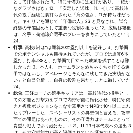
として評価された 3。特に守備力には定評があり、「確か
なグラブさばき」12、「安定した送球」11、そして高校時
代の投手経験に裏打ちされた「肩の強さ」11 が持ち味だっ
た。キャリアを通じて「守備の人」23 と見なされ、試合
終盤の守備固めとして重要な役割を担った 12。広島移籍後
は、名手・菊池涼介選手のプレーを参考にしていたという
24。
打撃:
高校時代には通算20本塁打以上を記録し 3、打撃面
でのポテンシャルも期待されていたが、プロでは通算6本
塁打、打率.188と、打撃面で目立った成績を残すことは難
しかった 3。本人も「ホームランをめちゃくちゃ打てる選
手ではないし、アベレージもそんなに残してきた実績がな
い」と自己分析し、自身の役割を果たすことに徹していた
24。
総合:
三好コーチの選手キャリアは、高校時代の投手とし
ての才能と打撃力をプロで内野守備に転化させ、特に守備
力と複数ポジションをこなす器用さでNPBで10年以上にわ
たりプレーした、スペシャリストの典型例と言える。攻撃
面での課題はあったものの、その守備力はチームにとって
貴重な戦力であり続けた。U-21、U-23日本代表への選出 3
は、その守備能力が高く評価されていた証左でもある。