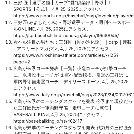
三好 匠 | 選手名鑑 | カープ“愛”倶楽部 | 野球 | J
SPORTS【公式】, 4月 25, 2025にアクセス、
https://www.jsports.co.jp/baseball/carp/loveclub/player/m
三好匠(みよしたくみ) - 野球選手データ - 週刊ベースボー
ルONLINE, 4月 25, 2025にアクセス、
https://sp.baseball.findfriends.jp/player/19930045/
赤ヘル注目の男たち：三好匠［匠の進化論］｜carp｜連載
- アスリートマガジン, 4月 25, 2025にアクセス、
https://www.hiroshima-athlete.com/articles/-/125?
page=2
広島が来季コーチ発表【一覧】小窪コーチが打撃コーチ
に、永川投手コーチが １軍へ配置転換、引退の三好は １
軍内野守備走塁コーチ - デイリースポーツ, 4月 25, 2025
にアクセス、
https://www.daily.co.jp/baseball/carp/2023/11/24/0017061
広島が来季のコーチングスタッフを発表 今季まで現役だっ
た三好匠氏が一軍内野守備・走塁コーチに就任 |
BASEBALL KING, 4月 25, 2025にアクセス、
https://baseballking.jp/ns/402417
広島が来季のコーチングスタッフを発表 戦力外の三好匠が