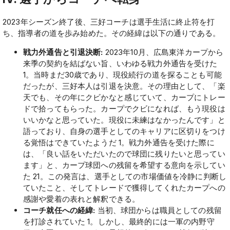
2023年シーズン終了後、三好コーチは選手生活に終止符を打
ち、指導者の道を歩み始めた。その経緯は以下の通りである。
戦力外通告と引退決断:
2023年10月、広島東洋カープから
来季の契約を結ばない旨、いわゆる戦力外通告を受けた
1。当時まだ30歳であり、現役続行の道を探ることも可能
だったが、三好本人は引退を決意。その理由として、「楽
天でも、その年にクビかなと感じていて、カープにトレー
ドで拾ってもらった。カープでクビになれば、もう現役は
いいかなと思っていた。現役に未練はなかったんです」と
語っており、自身の選手としてのキャリアに区切りをつけ
る覚悟はできていたようだ 1。戦力外通告を受けた際に
は、「良い話をいただいたので球団に残りたいと思ってい
ます」と、カープ球団への残留を希望する意向を示してい
た 21。この発言は、選手としての市場価値を冷静に判断し
ていたこと、そしてトレードで獲得してくれたカープへの
感謝や愛着の表れと解釈できる。
コーチ就任への経緯:
当初、球団からは職員としての残留
を打診されていた 1。しかし、最終的には一軍の内野守