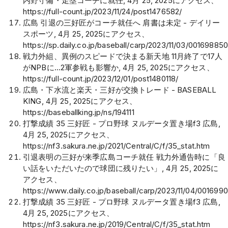
内野守備・走塁コーチに就任, 4月 25, 2025にアクセス、
https://full-count.jp/2023/11/24/post1476582/
広島 引退の三好匠がコーチ就任へ 肩書は未定 - デイリー
スポーツ, 4月 25, 2025にアクセス、
https://sp.daily.co.jp/baseball/carp/2023/11/03/001698850
戦力外組、異例のスピードで決まる新天地 11月終了で17人
がNPBに…2軍参戦も影響か, 4月 25, 2025にアクセス、
https://full-count.jp/2023/12/01/post1480118/
広島・下水流と楽天・三好が交換トレード - BASEBALL
KING, 4月 25, 2025にアクセス、
https://baseballking.jp/ns/194111
打撃成績 35 三好匠 - プロ野球 ヌルデータ置き場f3 広島,
4月 25, 2025にアクセス、
https://nf3.sakura.ne.jp/2021/Central/C/f/35_stat.htm
引退表明の三好が来季広島コーチ就任 戦力外通告時に「良
い話をいただいたので球団に残りたい」, 4月 25, 2025に
アクセス、
https://www.daily.co.jp/baseball/carp/2023/11/04/001699
打撃成績 35 三好匠 - プロ野球 ヌルデータ置き場f3 広島,
4月 25, 2025にアクセス、
https://nf3.sakura.ne.jp/2019/Central/C/f/35_stat.htm