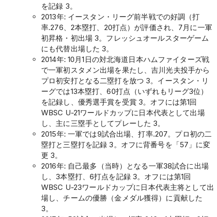
を記録 3。
2013年: イースタン・リーグ前半戦での好調（打
率.276、2本塁打、20打点）が評価され、7月に一軍
初昇格・初出場 3。フレッシュオールスターゲーム
にも代替出場した 3。
2014年: 10月1日の対北海道日本ハムファイターズ戦
で一軍初スタメン出場を果たし、吉川光夫投手から
プロ初安打となる二塁打を放つ 3。イースタン・リ
ーグでは13本塁打、60打点（いずれもリーグ3位）
を記録し、優秀選手賞を受賞 3。オフには第1回
WBSC U-21ワールドカップに日本代表として出場
し、主に三塁手としてプレーした 3。
2015年: 一軍では9試合出場、打率.207。プロ初の二
塁打と三塁打を記録 3。オフに背番号を「57」に変
更 3。
2016年: 自己最多（当時）となる一軍38試合に出場
し、3本塁打、6打点を記録 3。オフには第1回
WBSC U-23ワールドカップに日本代表主将として出
場し、チームの優勝（金メダル獲得）に貢献した
3。