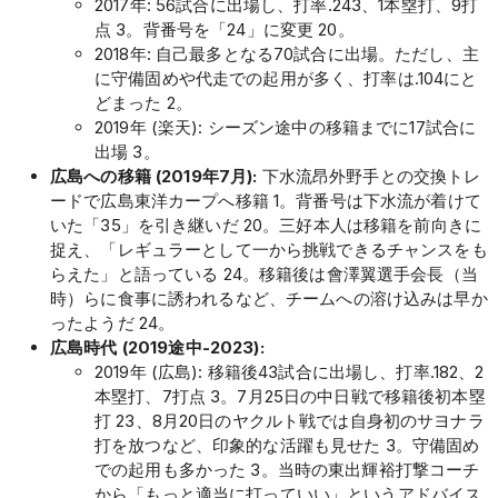
2017年: 56試合に出場し、打率.243、1本塁打、9打
点 3。背番号を「24」に変更 20。
2018年: 自己最多となる70試合に出場。ただし、主
に守備固めや代走での起用が多く、打率は.104にと
どまった 2。
2019年 (楽天): シーズン途中の移籍までに17試合に
出場 3。
広島への移籍 (2019年7月):
下水流昂外野手との交換トレ
ードで広島東洋カープへ移籍 1。背番号は下水流が着けて
いた「35」を引き継いだ 20。三好本人は移籍を前向きに
捉え、「レギュラーとして一から挑戦できるチャンスをも
らえた」と語っている 24。移籍後は會澤翼選手会長（当
時）らに食事に誘われるなど、チームへの溶け込みは早か
ったようだ 24。
広島時代 (2019途中-2023):
2019年 (広島): 移籍後43試合に出場し、打率.182、2
本塁打、7打点 3。7月25日の中日戦で移籍後初本塁
打 23、8月20日のヤクルト戦では自身初のサヨナラ
打を放つなど、印象的な活躍も見せた 3。守備固め
での起用も多かった 3。当時の東出輝裕打撃コーチ
から「もっと適当に打っていい」というアドバイス