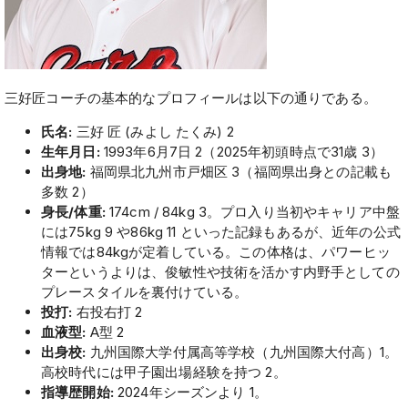
三好匠コーチの基本的なプロフィールは以下の通りである。
氏名:
三好 匠 (みよし たくみ) 2
生年月日:
1993年6月7日 2（2025年初頭時点で31歳 3）
出身地:
福岡県北九州市戸畑区 3（福岡県出身との記載も
多数 2）
身長/体重:
174cm / 84kg 3。プロ入り当初やキャリア中盤
には75kg 9 や86kg 11 といった記録もあるが、近年の公式
情報では84kgが定着している。この体格は、パワーヒッ
ターというよりは、俊敏性や技術を活かす内野手としての
プレースタイルを裏付けている。
投打:
右投右打 2
血液型:
A型 2
出身校:
九州国際大学付属高等学校（九州国際大付高）1。
高校時代には甲子園出場経験を持つ 2。
指導歴開始:
2024年シーズンより 1。