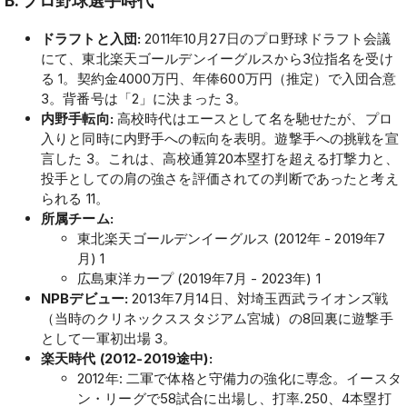
B. プロ野球選手時代
ドラフトと入団:
2011年10月27日のプロ野球ドラフト会議
にて、東北楽天ゴールデンイーグルスから3位指名を受け
る 1。契約金4000万円、年俸600万円（推定）で入団合意
3。背番号は「2」に決まった 3。
内野手転向:
高校時代はエースとして名を馳せたが、プロ
入りと同時に内野手への転向を表明。遊撃手への挑戦を宣
言した 3。これは、高校通算20本塁打を超える打撃力と、
投手としての肩の強さを評価されての判断であったと考え
られる 11。
所属チーム:
東北楽天ゴールデンイーグルス (2012年 - 2019年7
月) 1
広島東洋カープ (2019年7月 - 2023年) 1
NPBデビュー:
2013年7月14日、対埼玉西武ライオンズ戦
（当時のクリネックススタジアム宮城）の8回裏に遊撃手
として一軍初出場 3。
楽天時代 (2012-2019途中):
2012年: 二軍で体格と守備力の強化に専念。イースタ
ン・リーグで58試合に出場し、打率.250、4本塁打