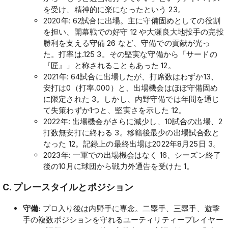
を受け、精神的に楽になったという 23。
2020年: 62試合に出場。主に守備固めとしての役割
を担い、開幕戦での好守 12 や大瀬良大地投手の完投
勝利を支える守備 26 など、守備での貢献が光っ
た。打率は.125 3。その堅実な守備から「サードの
『匠』」と称されることもあった 12。
2021年: 64試合に出場したが、打席数はわずか13、
安打は0（打率.000）と、出場機会はほぼ守備固め
に限定された 3。しかし、内野守備では年間を通じ
て失策わずか1つと、堅実さを示した 12。
2022年: 出場機会がさらに減少し、10試合の出場、2
打数無安打に終わる 3。移籍後最少の出場試合数と
なった 12。記録上の最終出場は2022年8月25日 3。
2023年: 一軍での出場機会はなく 16、シーズン終了
後の10月に球団から戦力外通告を受けた 1。
C. プレースタイルとポジション
守備:
プロ入り後は内野手に専念。二塁手、三塁手、遊撃
手の複数ポジションを守れるユーティリティープレイヤー