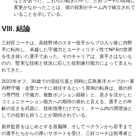
などがあった。これらの動きの中で、三好コーチの役職に
変更がなかったことは、彼の役割がチーム内で確立されて
いることを示している。
VIII. 結論
三好匠コーチは、高校野球のスター投手からプロ入り後に内野
手に転向し、卓越した守備力とユーティリティ性でNPBの世界
を生き抜いた選手であった。そのキャリアは、派手さはないも
のの、堅実な技術と状況に応じた役割遂行能力によって支えら
れてきた。
2023年オフ、30歳での現役引退と同時に広島東洋カープの一軍
内野守備・走塁コーチに就任するという異例の転身は、彼の持
つ専門性（守備力、複数ポジション経験）と、若さを活かした
コミュニケーション能力への期待の表れと言える。選手との年
齢の近さを武器に、技術指導だけでなく、チーム内の潤滑油と
しての役割も担うことが期待されている。
新井監督をはじめとする首脳陣、そしてベテランから若手まで
の選手たちからの厚いサポートを受け、三好コーチは指導者と