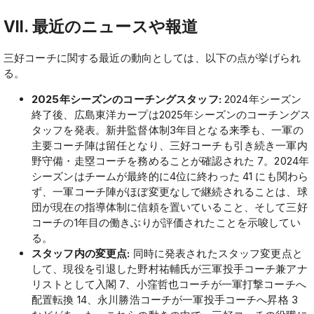
VII. 最近のニュースや報道
三好コーチに関する最近の動向としては、以下の点が挙げられ
る。
2025年シーズンのコーチングスタッフ:
2024年シーズン
終了後、広島東洋カープは2025年シーズンのコーチングス
タッフを発表。新井監督体制3年目となる来季も、一軍の
主要コーチ陣は留任となり、三好コーチも引き続き一軍内
野守備・走塁コーチを務めることが確認された 7。2024年
シーズンはチームが最終的に4位に終わった 41 にも関わら
ず、一軍コーチ陣がほぼ変更なしで継続されることは、球
団が現在の指導体制に信頼を置いていること、そして三好
コーチの1年目の働きぶりが評価されたことを示唆してい
る。
スタッフ内の変更点:
同時に発表されたスタッフ変更点と
して、現役を引退した野村祐輔氏が三軍投手コーチ兼アナ
リストとして入閣 7、小窪哲也コーチが一軍打撃コーチへ
配置転換 14、永川勝浩コーチが一軍投手コーチへ昇格 3