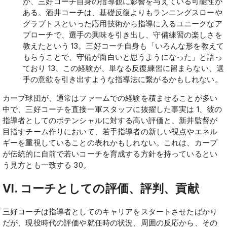
が、三好コーチ自身の指導観に影響を与えている可能性が
ある。酒井コーチは、基礎反復よりもランニングスローや
グラブトスといった応用技術から指導に入るユニークなア
プローチで、選手の興味を引き出し、守備練習の楽しさを
教えたという 13。三好コーチ自身も「いろんな形を教えて
もらうことで、守備が面白いと思うようになった」と語っ
ており 13、この経験が、単なる反復練習に留まらない、選
手の意欲を引き出すような指導法に繋がるかもしれない。
カープ球団が、通常はファームでの経験を積ませることが多い
中で、三好コーチを直接一軍スタッフに抜擢した事実は 1、彼の
指導者としてのポテンシャルに対する高い評価と、新井監督が
目指すチーム作りにおいて、若手指導者の新しい視点やエネル
ギーを重視していることの表れかもしれない。これは、カープ
が伝統的に自前で若いコーチを育成する方針を持っているとい
う見方とも一致する 30。
VI. コーチとしての評価、評判、貢献
三好コーチは指導者としてのキャリアをスタートさせたばかり
だが、現役時代の評価や就任時の状況、周囲の反応から、その