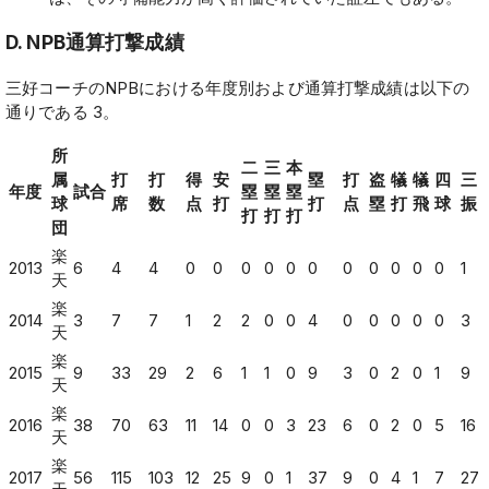
D. NPB通算打撃成績
三好コーチのNPBにおける年度別および通算打撃成績は以下の
通りである 3。
所
二
三
本
属
打
打
得
安
塁
打
盗
犠
犠
四
三
年度
試合
塁
塁
塁
球
席
数
点
打
打
点
塁
打
飛
球
振
打
打
打
団
楽
2013
6
4
4
0
0
0
0
0
0
0
0
0
0
0
1
天
楽
2014
3
7
7
1
2
2
0
0
4
0
0
0
0
0
3
天
楽
2015
9
33
29
2
6
1
1
0
9
3
0
2
0
1
9
天
楽
2016
38
70
63
11
14
0
0
3
23
6
0
2
0
5
16
天
楽
2017
56
115
103
12
25
9
0
1
37
9
0
4
1
7
27