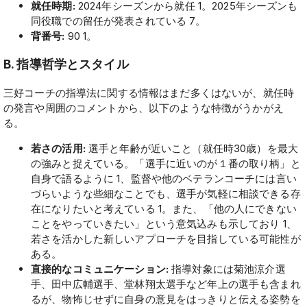
就任時期:
2024年シーズンから就任 1。2025年シーズンも
同役職での留任が発表されている 7。
背番号:
90 1。
B. 指導哲学とスタイル
三好コーチの指導法に関する情報はまだ多くはないが、就任時
の発言や周囲のコメントから、以下のような特徴がうかがえ
る。
若さの活用:
選手と年齢が近いこと（就任時30歳）を最大
の強みと捉えている。「選手に近いのが１番の取り柄」と
自身で語るように 1、監督や他のベテランコーチには言い
づらいような些細なことでも、選手が気軽に相談できる存
在になりたいと考えている 1。また、「他の人にできない
ことをやっていきたい」という意気込みも示しており 1、
若さを活かした新しいアプローチを目指している可能性が
ある。
直接的なコミュニケーション:
指導対象には菊池涼介選
手、田中広輔選手、堂林翔太選手など年上の選手も含まれ
るが、物怖じせずに自身の意見をはっきりと伝える姿勢を