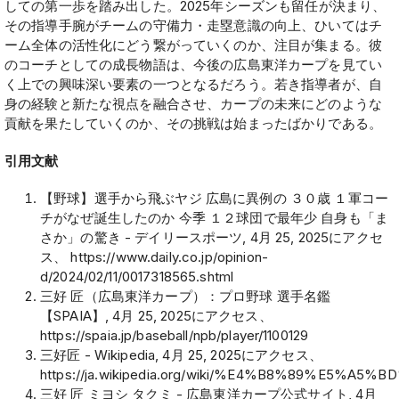
しての第一歩を踏み出した。2025年シーズンも留任が決まり、
その指導手腕がチームの守備力・走塁意識の向上、ひいてはチ
ーム全体の活性化にどう繋がっていくのか、注目が集まる。彼
のコーチとしての成長物語は、今後の広島東洋カープを見てい
く上での興味深い要素の一つとなるだろう。若き指導者が、自
身の経験と新たな視点を融合させ、カープの未来にどのような
貢献を果たしていくのか、その挑戦は始まったばかりである。
引用文献
【野球】選手から飛ぶヤジ 広島に異例の ３０歳 １軍コー
チがなぜ誕生したのか 今季 １２球団で最年少 自身も「ま
さか」の驚き - デイリースポーツ, 4月 25, 2025にアクセ
ス、
https://www.daily.co.jp/opinion-
d/2024/02/11/0017318565.shtml
三好 匠（広島東洋カープ）：プロ野球 選手名鑑
【SPAIA】, 4月 25, 2025にアクセス、
https://spaia.jp/baseball/npb/player/1100129
三好匠 - Wikipedia, 4月 25, 2025にアクセス、
https://ja.wikipedia.org/wiki/%E4%B8%89%E5%A5
三好 匠 ミヨシ タクミ - 広島東洋カープ公式サイト, 4月