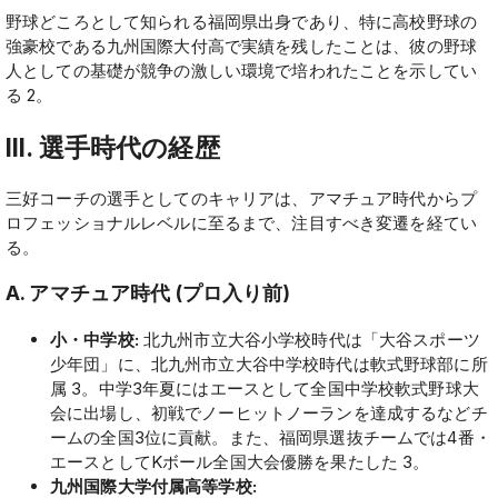
野球どころとして知られる福岡県出身であり、特に高校野球の
強豪校である九州国際大付高で実績を残したことは、彼の野球
人としての基礎が競争の激しい環境で培われたことを示してい
る 2。
III. 選手時代の経歴
三好コーチの選手としてのキャリアは、アマチュア時代からプ
ロフェッショナルレベルに至るまで、注目すべき変遷を経てい
る。
A. アマチュア時代 (プロ入り前)
小・中学校:
北九州市立大谷小学校時代は「大谷スポーツ
少年団」に、北九州市立大谷中学校時代は軟式野球部に所
属 3。中学3年夏にはエースとして全国中学校軟式野球大
会に出場し、初戦でノーヒットノーランを達成するなどチ
ームの全国3位に貢献。また、福岡県選抜チームでは4番・
エースとしてKボール全国大会優勝を果たした 3。
九州国際大学付属高等学校: