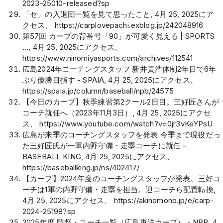
2023-25010-released?sp
「セ」の入退団一覧を見て思ったこと, 4月 25, 2025にア
クセス、
https://carplovepachi.exblog.jp/242048916
第57回 カープの背番号「90」が可愛く見える | SPORTS
..., 4月 25, 2025にアクセス、
https://www.ninomiyasports.com/archives/112541
広島2024年コーチングスタッフ 新井貴浩体制2年目で6年
ぶり優勝目指す - SPAIA, 4月 25, 2025にアクセス、
https://spaia.jp/column/baseball/npb/24575
【今日のカープ】秋季練習第2クール2日目。三好匠さんが
コーチ就任へ（2023年11月3日）, 4月 25, 2025にアクセ
ス、
https://www.youtube.com/watch?v=0jr3vKeYPsU
広島が来季のコーチングスタッフを発表 今季まで現役だっ
た三好匠氏が一軍内野守備・走塁コーチに就任 -
BASEBALL KING, 4月 25, 2025にアクセス、
https://baseballking.jp/ns/402417/
【カープ】2024年度のコーチングスタッフが発表。三好コ
ーチは1軍の内野守備・走塁を担当。迎コーチら配置転換,
4月 25, 2025にアクセス、
https://akinomono.jp/e/carp-
2024-25198?sp
2025年度 監督・コーチ一覧（広島東洋カープ） - NPB, 4