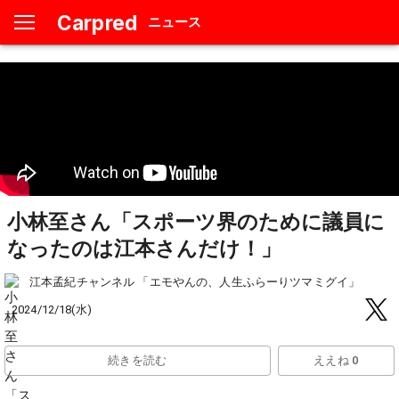
Carpred
ニュース
小林至さん「スポーツ界のために議員に
なったのは江本さんだけ！」
江本孟紀チャンネル 「エモやんの、人生ふらーりツマミグイ」
2024/12/18(水)
続きを読む
ええね 0