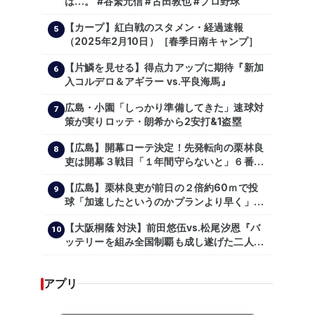
は…。 #谷繁元信 #古田敦也 #プロ野球
【カープ】紅白戦のスタメン・経過速報
5
（2025年2月10日）［春季日南キャンプ］
【片鱗を見せる】得点力アップに期待『新加
6
入コルデロ＆アギラー vs.平良海馬』
広島・小園「しっかり準備してきた」速球対
7
策が実りロッテ・朗希から2安打&1盗塁
【広島】開幕ローテ決定！先発転向の栗林良
8
吏は開幕３戦目「１年間守らないと」６番手
は森翔平
【広島】栗林良吏が前日の２倍約60ｍで投
9
球「加速したというのかプランより早く」自
主トレ公開
【大阪桐蔭 対決】前田悠伍vs.松尾汐恩『バ
10
ッテリーを組み全国制覇も成し遂げた二人
が…プロの舞台で激突!!!』
アプリ