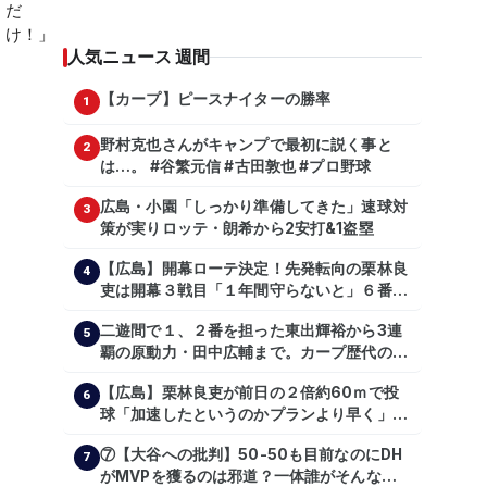
人気ニュース 週間
【カープ】ピースナイターの勝率
1
野村克也さんがキャンプで最初に説く事と
2
は…。 #谷繁元信 #古田敦也 #プロ野球
広島・小園「しっかり準備してきた」速球対
3
策が実りロッテ・朗希から2安打&1盗塁
【広島】開幕ローテ決定！先発転向の栗林良
4
吏は開幕３戦目「１年間守らないと」６番手
は森翔平
二遊間で１、２番を担った東出輝裕から3連
5
覇の原動力・田中広輔まで。カープ歴代のシ
ョートたち【後編】
【広島】栗林良吏が前日の２倍約60ｍで投
6
球「加速したというのかプランより早く」自
主トレ公開
⑦【大谷への批判】50-50も目前なのにDH
7
がMVPを獲るのは邪道？一体誰がそんな事