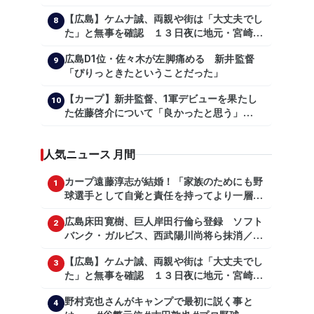
を言っているのか【大谷翔平】
【広島】ケムナ誠、両親や街は「大丈夫でし
【shoheiohtani】【池田親興】【高橋慶
8
た」と無事を確認 １３日夜に地元・宮崎県
彦】【広島東洋カープ】【プロ野球】
で震度５弱の地震
広島D1位・佐々木が左脚痛める 新井監督
9
「ぴりっときたということだった」
【カープ】新井監督、1軍デビューを果たし
10
た佐藤啓介について「良かったと思う」
（2024年6月9日）
人気ニュース 月間
カープ遠藤淳志が結婚！「家族のためにも野
1
球選手として自覚と責任を持ってより一層頑
張っていきたい」
広島床田寛樹、巨人岸田行倫ら登録 ソフト
2
バンク・ガルビス、西武陽川尚将ら抹消／２
日公示
【広島】ケムナ誠、両親や街は「大丈夫でし
3
た」と無事を確認 １３日夜に地元・宮崎県
で震度５弱の地震
野村克也さんがキャンプで最初に説く事と
4