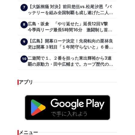
主トレ公開
【大阪桐蔭 対決】前田悠伍vs.松尾汐恩『バ
7
ッテリーを組み全国制覇も成し遂げた二人
が…プロの舞台で激突!!!』
広島・坂倉 「やり返せた」延長12回V撃
8
今季両リーグ最長5時間16分 激闘制し首位
を1・5差追走
【広島】開幕ローテ決定！先発転向の栗林良
9
吏は開幕３戦目「１年間守らないと」６番手
は森翔平
二遊間で１、２番を担った東出輝裕から3連
10
覇の原動力・田中広輔まで。カープ歴代のシ
ョートたち【後編】
アプリ
メニュー