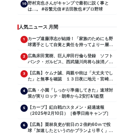
野村克也さんがキャンプで最初に説く事と
10
は…。 #谷繁元信 #古田敦也 #プロ野球
人気ニュース 月間
カープ遠藤淳志が結婚！「家族のためにも野
1
球選手として自覚と責任を持ってより一層頑
張っていきたい」
広島床田寛樹、巨人岸田行倫ら登録 ソフト
2
バンク・ガルビス、西武陽川尚将ら抹消／２
日公示
【広島】ケムナ誠、両親や街は「大丈夫でし
3
た」と無事を確認 １３日夜に地元・宮崎県
で震度５弱の地震
広島・小園「しっかり準備してきた」速球対
4
策が実りロッテ・朗希から2安打&1盗塁
【カープ】紅白戦のスタメン・経過速報
5
（2025年2月10日）［春季日南キャンプ］
【広島】栗林良吏が前日の２倍約60ｍで投
6
球「加速したというのかプランより早く」自