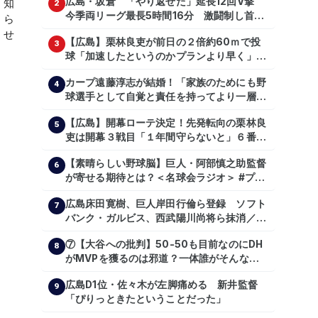
広島・坂倉 「やり返せた」延長12回V撃
2
今季両リーグ最長5時間16分 激闘制し首位
を1・5差追走
【広島】栗林良吏が前日の２倍約60ｍで投
3
球「加速したというのかプランより早く」自
主トレ公開
カープ遠藤淳志が結婚！「家族のためにも野
4
球選手として自覚と責任を持ってより一層頑
張っていきたい」
【広島】開幕ローテ決定！先発転向の栗林良
5
吏は開幕３戦目「１年間守らないと」６番手
は森翔平
【素晴らしい野球脳】巨人・阿部慎之助監督
6
が寄せる期待とは？＜名球会ラジオ＞ #プロ
野球 #巨人 #ジャイアンツ #阿部慎之助 #中
広島床田寛樹、巨人岸田行倫ら登録 ソフト
山礼都 #泉口友汰 #石井琢朗 #shorts
7
バンク・ガルビス、西武陽川尚将ら抹消／２
日公示
⑦【大谷への批判】50-50も目前なのにDH
8
がMVPを獲るのは邪道？一体誰がそんな事
を言っているのか【大谷翔平】
広島D1位・佐々木が左脚痛める 新井監督
【shoheiohtani】【池田親興】【高橋慶
9
「ぴりっときたということだった」
彦】【広島東洋カープ】【プロ野球】