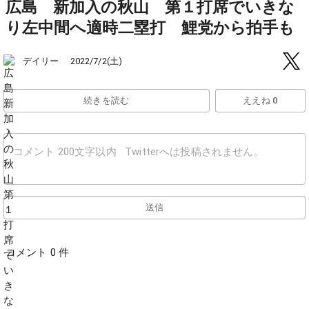
広島 新加入の秋山 第１打席でいきな
り左中間へ適時二塁打 鯉党から拍手も
デイリー
2022/7/2(土)
続きを読む
ええね 0
送信
コメント 0 件