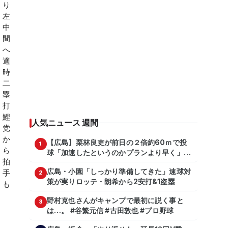
人気ニュース 週間
【広島】栗林良吏が前日の２倍約60ｍで投
1
球「加速したというのかプランより早く」自
主トレ公開
広島・小園「しっかり準備してきた」速球対
2
策が実りロッテ・朗希から2安打&1盗塁
野村克也さんがキャンプで最初に説く事と
3
は…。 #谷繁元信 #古田敦也 #プロ野球