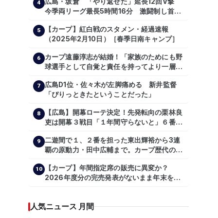
広島・坂倉 「やり返せた」延長12回V撃
4
今季両リーグ最長5時間16分 激闘制し首位
を1・5差追走
【カープ】紅白戦のスタメン・経過速報
5
（2025年2月10日）［春季日南キャンプ］
カープ遠藤淳志が結婚！「家族のためにも野
6
球選手として自覚と責任を持ってより一層頑
張っていきたい」
広島D1位・佐々木が左脚痛める 新井監督
7
「ぴりっときたということだった」
【広島】開幕ローテ決定！先発転向の栗林良
8
吏は開幕３戦目「１年間守らないと」６番手
は森翔平
二遊間で１、２番を担った東出輝裕から3連
9
覇の原動力・田中広輔まで。カープ歴代のシ
ョートたち【後編】
【カープ】年間指定席の販売に異変か？
10
2026年度分の完売発表がないまま年末を迎
える
人気ニュース 月間