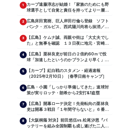
カープ遠藤淳志が結婚！「家族のためにも野
1
球選手として自覚と責任を持ってより一層頑
張っていきたい」
広島床田寛樹、巨人岸田行倫ら登録 ソフト
2
バンク・ガルビス、西武陽川尚将ら抹消／２
日公示
【広島】ケムナ誠、両親や街は「大丈夫でし
3
た」と無事を確認 １３日夜に地元・宮崎県
で震度５弱の地震
【広島】栗林良吏が前日の２倍約60ｍで投
4
球「加速したというのかプランより早く」自
主トレ公開
【カープ】紅白戦のスタメン・経過速報
5
（2025年2月10日）［春季日南キャンプ］
広島・小園「しっかり準備してきた」速球対
6
策が実りロッテ・朗希から2安打&1盗塁
【広島】開幕ローテ決定！先発転向の栗林良
7
吏は開幕３戦目「１年間守らないと」６番手
は森翔平
【大阪桐蔭 対決】前田悠伍vs.松尾汐恩『バ
8
ッテリーを組み全国制覇も成し遂げた二人