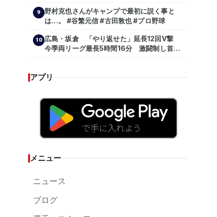
が…プロの舞台で激突!!!』
野村克也さんがキャンプで最初に説く事と
9
は…。 #谷繁元信 #古田敦也 #プロ野球
広島・坂倉 「やり返せた」延長12回V撃
10
今季両リーグ最長5時間16分 激闘制し首位
を1・5差追走
アプリ
メニュー
ニュース
ブログ