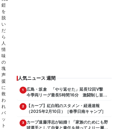
人気ニュース 週間
広島・坂倉 「やり返せた」延長12回V撃
1
今季両リーグ最長5時間16分 激闘制し首位
を1・5差追走
【カープ】紅白戦のスタメン・経過速報
2
（2025年2月10日）［春季日南キャンプ］
カープ遠藤淳志が結婚！「家族のためにも野
3
球選手として自覚と責任を持ってより一層頑