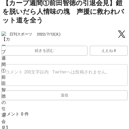
【カープ週間①前田智徳の引退会見】鎧
を脱いだら人情味の塊 声援に救われバ
ット道を全う
日刊スポーツ
2022/7/12(火)
続きを読む
ええね 0
送信
コメント 0 件