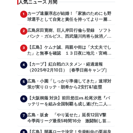
人気ニュース 月間
カープ遠藤淳志が結婚！「家族のためにも野
1
球選手として自覚と責任を持ってより一層頑
張っていきたい」
広島床田寛樹、巨人岸田行倫ら登録 ソフト
2
バンク・ガルビス、西武陽川尚将ら抹消／２
日公示
【広島】ケムナ誠、両親や街は「大丈夫でし
3
た」と無事を確認 １３日夜に地元・宮崎県
で震度５弱の地震
【カープ】紅白戦のスタメン・経過速報
4
（2025年2月10日）［春季日南キャンプ］
広島・小園「しっかり準備してきた」速球対
5
策が実りロッテ・朗希から2安打&1盗塁
【大阪桐蔭 対決】前田悠伍vs.松尾汐恩『バ
6
ッテリーを組み全国制覇も成し遂げた二人
が…プロの舞台で激突!!!』
広島・坂倉 「やり返せた」延長12回V撃
7
今季両リーグ最長5時間16分 激闘制し首位
を1・5差追走
【広島】開幕ローテ決定！先発転向の栗林良
8