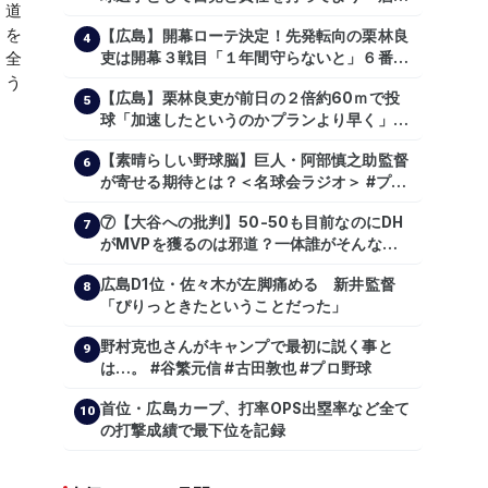
張っていきたい」
【広島】開幕ローテ決定！先発転向の栗林良
4
吏は開幕３戦目「１年間守らないと」６番手
は森翔平
【広島】栗林良吏が前日の２倍約60ｍで投
5
球「加速したというのかプランより早く」自
主トレ公開
【素晴らしい野球脳】巨人・阿部慎之助監督
6
が寄せる期待とは？＜名球会ラジオ＞ #プロ
野球 #巨人 #ジャイアンツ #阿部慎之助 #中
⑦【大谷への批判】50-50も目前なのにDH
山礼都 #泉口友汰 #石井琢朗 #shorts
7
がMVPを獲るのは邪道？一体誰がそんな事
を言っているのか【大谷翔平】
広島D1位・佐々木が左脚痛める 新井監督
【shoheiohtani】【池田親興】【高橋慶
8
「ぴりっときたということだった」
彦】【広島東洋カープ】【プロ野球】
野村克也さんがキャンプで最初に説く事と
9
は…。 #谷繁元信 #古田敦也 #プロ野球
首位・広島カープ、打率OPS出塁率など全て
10
の打撃成績で最下位を記録