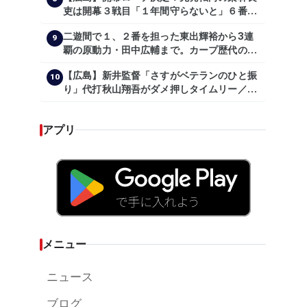
吏は開幕３戦目「１年間守らないと」６番手
は森翔平
二遊間で１、２番を担った東出輝裕から3連
9
覇の原動力・田中広輔まで。カープ歴代のシ
ョートたち【後編】
【広島】新井監督「さすがベテランのひと振
10
り」代打秋山翔吾がダメ押しタイムリー／一
問一答
アプリ
メニュー
ニュース
ブログ